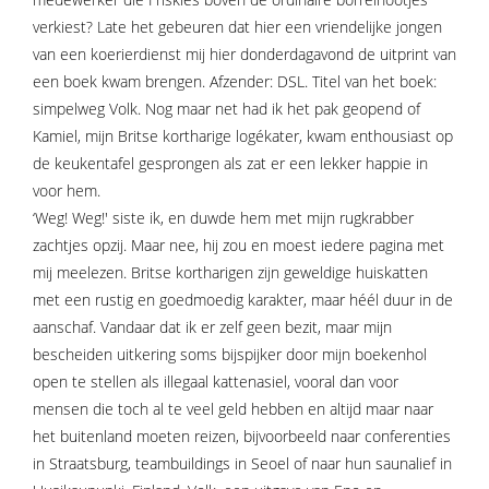
verkiest? Late het gebeuren dat hier een vriendelijke jongen
van een koerierdienst mij hier donderdagavond de uitprint van
een boek kwam brengen. Afzender: DSL. Titel van het boek:
simpelweg Volk. Nog maar net had ik het pak geopend of
Kamiel, mijn Britse kortharige logékater, kwam enthousiast op
de keukentafel gesprongen als zat er een lekker happie in
voor hem.
‘Weg! Weg!' siste ik, en duwde hem met mijn rugkrabber
zachtjes opzij. Maar nee, hij zou en moest iedere pagina met
mij meelezen. Britse kortharigen zijn geweldige huiskatten
met een rustig en goedmoedig karakter, maar héél duur in de
aanschaf. Vandaar dat ik er zelf geen bezit, maar mijn
bescheiden uitkering soms bijspijker door mijn boekenhol
open te stellen als illegaal kattenasiel, vooral dan voor
mensen die toch al te veel geld hebben en altijd maar naar
het buitenland moeten reizen, bijvoorbeeld naar conferenties
in Straatsburg, teambuildings in Seoel of naar hun saunalief in