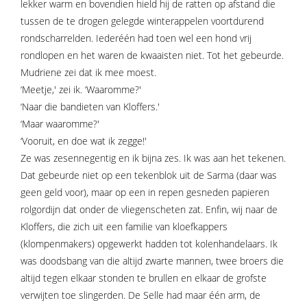
lekker warm en bovendien hield hij de ratten op afstand die
tussen de te drogen gelegde winterappelen voortdurend
rondscharrelden. Iederéén had toen wel een hond vrij
rondlopen en het waren de kwaaisten niet. Tot het gebeurde.
Mudriene zei dat ik mee moest.
‘Meetje,' zei ik. ‘Waaromme?'
‘Naar die bandieten van Kloffers.'
‘Maar waaromme?'
‘Vooruit, en doe wat ik zegge!'
Ze was zesennegentig en ik bijna zes. Ik was aan het tekenen.
Dat gebeurde niet op een tekenblok uit de Sarma (daar was
geen geld voor), maar op een in repen gesneden papieren
rolgordijn dat onder de vliegenscheten zat. Enfin, wij naar de
Kloffers, die zich uit een familie van kloefkappers
(klompenmakers) opgewerkt hadden tot kolenhandelaars. Ik
was doodsbang van die altijd zwarte mannen, twee broers die
altijd tegen elkaar stonden te brullen en elkaar de grofste
verwijten toe slingerden. De Selle had maar één arm, de