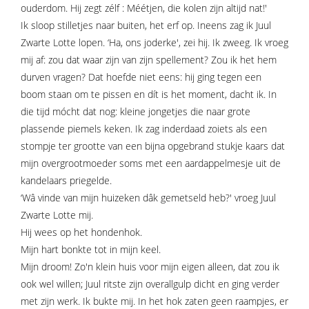
ouderdom. Hij zegt zélf : Méétjen, die kolen zijn altijd nat!'
Ik sloop stilletjes naar buiten, het erf op. Ineens zag ik Juul
Zwarte Lotte lopen. ‘Ha, ons joderke', zei hij. Ik zweeg. Ik vroeg
mij af: zou dat waar zijn van zijn spellement? Zou ik het hem
durven vragen? Dat hoefde niet eens: hij ging tegen een
boom staan om te pissen en dít is het moment, dacht ik. In
die tijd mócht dat nog: kleine jongetjes die naar grote
plassende piemels keken. Ik zag inderdaad zoiets als een
stompje ter grootte van een bijna opgebrand stukje kaars dat
mijn overgrootmoeder soms met een aardappelmesje uit de
kandelaars priegelde.
‘Wâ vinde van mijn huizeken dâk gemetseld heb?' vroeg Juul
Zwarte Lotte mij.
Hij wees op het hondenhok.
Mijn hart bonkte tot in mijn keel.
Mijn droom! Zo'n klein huis voor mijn eigen alleen, dat zou ik
ook wel willen; Juul ritste zijn overallgulp dicht en ging verder
met zijn werk. Ik bukte mij. In het hok zaten geen raampjes, er