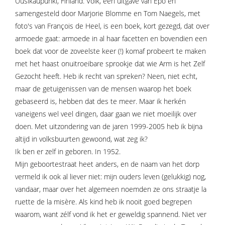
Uusikaupunki, Finland. Volk, een uitgave van Epo en
samengesteld door Marjorie Blomme en Tom Naegels, met
foto's van François de Heel, is een boek, kort gezegd, dat over
armoede gaat: armoede in al haar facetten en bovendien een
boek dat voor de zoveelste keer (!) komaf probeert te maken
met het haast onuitroeibare sprookje dat wie Arm is het Zelf
Gezocht heeft. Heb ik recht van spreken? Neen, niet echt,
maar de getuigenissen van de mensen waarop het boek
gebaseerd is, hebben dat des te meer. Maar ik herkén
vaneigens wel veel dingen, daar gaan we niet moeilijk over
doen. Met uitzondering van de jaren 1999-2005 heb ik bijna
altijd in volksbuurten gewoond, wat zeg ik?
Ik ben er zelf in geboren. In 1952.
Mijn geboortestraat heet anders, en de naam van het dorp
vermeld ik ook al liever niet: mijn ouders leven (gelukkig) nog,
vandaar, maar over het algemeen noemden ze ons straatje la
ruette de la misère. Als kind heb ik nooit goed begrepen
waarom, want zélf vond ik het er geweldig spannend. Niet ver