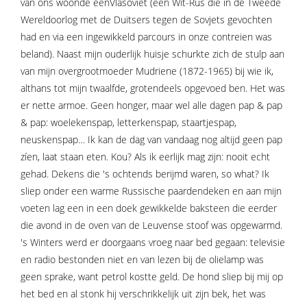
van ons woonde eenVlasoviet (een Wit-Rus die in de Tweede
Wereldoorlog met de Duitsers tegen de Sovjets gevochten
had en via een ingewikkeld parcours in onze contreien was
beland). Naast mijn ouderlijk huisje schurkte zich de stulp aan
van mijn overgrootmoeder Mudriene (1872-1965) bij wie ik,
althans tot mijn twaalfde, grotendeels opgevoed ben. Het was
er nette armoe. Geen honger, maar wel alle dagen pap & pap
& pap: woelekenspap, letterkenspap, staartjespap,
neuskenspap… Ik kan de dag van vandaag nog altijd geen pap
zíen, laat staan eten. Kou? Als ik eerlijk mag zijn: nooit echt
gehad. Dekens die 's ochtends berijmd waren, so what? Ik
sliep onder een warme Russische paardendeken en aan mijn
voeten lag een in een doek gewikkelde baksteen die eerder
die avond in de oven van de Leuvense stoof was opgewarmd.
's Winters werd er doorgaans vroeg naar bed gegaan: televisie
en radio bestonden niet en van lezen bij de olielamp was
geen sprake, want petrol kostte geld. De hond sliep bij mij op
het bed en al stonk hij verschrikkelijk uit zijn bek, het was