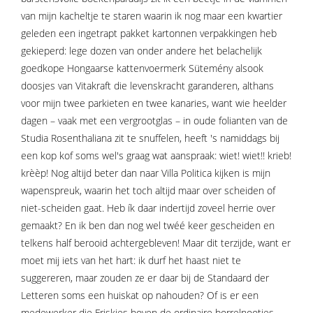
van mijn kacheltje te staren waarin ik nog maar een kwartier
geleden een ingetrapt pakket kartonnen verpakkingen heb
gekieperd: lege dozen van onder andere het belachelijk
goedkope Hongaarse kattenvoermerk Sütemény alsook
doosjes van Vitakraft die levenskracht garanderen, althans
voor mijn twee parkieten en twee kanaries, want wie heelder
dagen – vaak met een vergrootglas – in oude folianten van de
Studia Rosenthaliana zit te snuffelen, heeft 's namiddags bij
een kop kof soms wel's graag wat aanspraak: wiet! wiet!! krieb!
krèèp! Nog altijd beter dan naar Villa Politica kijken is mijn
wapenspreuk, waarin het toch altijd maar over scheiden of
niet-scheiden gaat. Heb ík daar indertijd zoveel herrie over
gemaakt? En ik ben dan nog wel twéé keer gescheiden en
telkens half berooid achtergebleven! Maar dit terzijde, want er
moet mij iets van het hart: ik durf het haast niet te
suggereren, maar zouden ze er daar bij de Standaard der
Letteren soms een huiskat op nahouden? Of is er een
medewerker die Friskies boven de ordinaire borrelnootjes