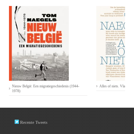
Nieuw België. Een migratiegeschiedenis (1944-
Alles of niets. Vlaander
1978)
Recente Tweets