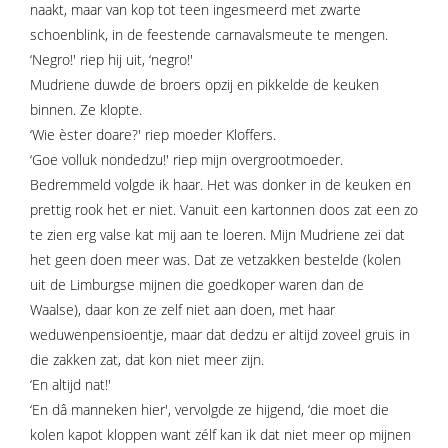
naakt, maar van kop tot teen ingesmeerd met zwarte
schoenblink, in de feestende carnavalsmeute te mengen.
‘Negro!' riep hij uit, ‘negro!'
Mudriene duwde de broers opzij en pikkelde de keuken
binnen. Ze klopte.
‘Wie èster doare?' riep moeder Kloffers.
‘Goe volluk nondedzu!' riep mijn overgrootmoeder.
Bedremmeld volgde ik haar. Het was donker in de keuken en
prettig rook het er niet. Vanuit een kartonnen doos zat een zo
te zien erg valse kat mij aan te loeren. Mijn Mudriene zei dat
het geen doen meer was. Dat ze vetzakken bestelde (kolen
uit de Limburgse mijnen die goedkoper waren dan de
Waalse), daar kon ze zelf niet aan doen, met haar
weduwenpensioentje, maar dat dedzu er altijd zoveel gruis in
die zakken zat, dat kon niet meer zijn.
‘En altijd nat!'
‘En dâ manneken hier', vervolgde ze hijgend, ‘die moet die
kolen kapot kloppen want zélf kan ik dat niet meer op mijnen