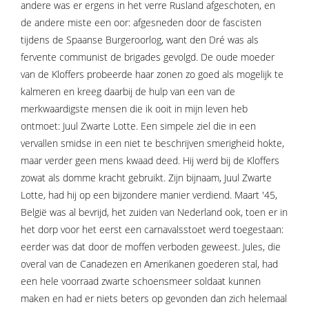
andere was er ergens in het verre Rusland afgeschoten, en
de andere miste een oor: afgesneden door de fascisten
tijdens de Spaanse Burgeroorlog, want den Dré was als
fervente communist de brigades gevolgd. De oude moeder
van de Kloffers probeerde haar zonen zo goed als mogelijk te
kalmeren en kreeg daarbij de hulp van een van de
merkwaardigste mensen die ik ooit in mijn leven heb
ontmoet: Juul Zwarte Lotte. Een simpele ziel die in een
vervallen smidse in een niet te beschrijven smerigheid hokte,
maar verder geen mens kwaad deed. Hij werd bij de Kloffers
zowat als domme kracht gebruikt. Zijn bijnaam, Juul Zwarte
Lotte, had hij op een bijzondere manier verdiend. Maart '45,
België was al bevrijd, het zuiden van Nederland ook, toen er in
het dorp voor het eerst een carnavalsstoet werd toegestaan:
eerder was dat door de moffen verboden geweest. Jules, die
overal van de Canadezen en Amerikanen goederen stal, had
een hele voorraad zwarte schoensmeer soldaat kunnen
maken en had er niets beters op gevonden dan zich helemaal