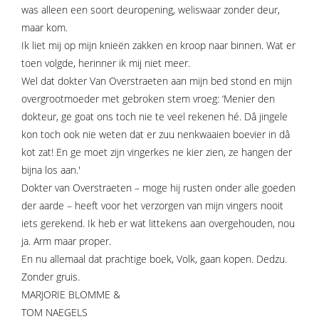
was alleen een soort deuropening, weliswaar zonder deur,
maar kom.
Ik liet mij op mijn knieën zakken en kroop naar binnen. Wat er
toen volgde, herinner ik mij niet meer.
Wel dat dokter Van Overstraeten aan mijn bed stond en mijn
overgrootmoeder met gebroken stem vroeg: ‘Menier den
dokteur, ge goat ons toch nie te veel rekenen hé. Dâ jingele
kon toch ook nie weten dat er zuu nenkwaaien boevier in dâ
kot zat! En ge moet zijn vingerkes ne kier zien, ze hangen der
bijna los aan.'
Dokter van Overstraeten – moge hij rusten onder alle goeden
der aarde – heeft voor het verzorgen van mijn vingers nooit
iets gerekend. Ik heb er wat littekens aan overgehouden, nou
ja. Arm maar proper.
En nu allemaal dat prachtige boek, Volk, gaan kopen. Dedzu.
Zonder gruis.
MARJORIE BLOMME &
TOM NAEGELS