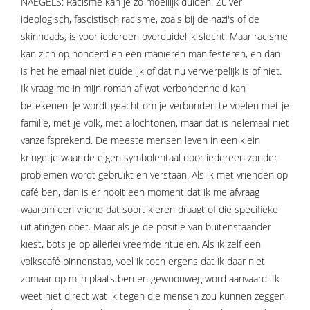
NAEGELS: Racisme kan je zo moeilijk duiden. Zuiver
ideologisch, fascistisch racisme, zoals bij de nazi's of de
skinheads, is voor iedereen overduidelijk slecht. Maar racisme
kan zich op honderd en een manieren manifesteren, en dan
is het helemaal niet duidelijk of dat nu verwerpelijk is of niet.
Ik vraag me in mijn roman af wat verbondenheid kan
betekenen. Je wordt geacht om je verbonden te voelen met je
familie, met je volk, met allochtonen, maar dat is helemaal niet
vanzelfsprekend. De meeste mensen leven in een klein
kringetje waar de eigen symbolentaal door iedereen zonder
problemen wordt gebruikt en verstaan. Als ik met vrienden op
café ben, dan is er nooit een moment dat ik me afvraag
waarom een vriend dat soort kleren draagt of die specifieke
uitlatingen doet. Maar als je de positie van buitenstaander
kiest, bots je op allerlei vreemde rituelen. Als ik zelf een
volkscafé binnenstap, voel ik toch ergens dat ik daar niet
zomaar op mijn plaats ben en gewoonweg word aanvaard. Ik
weet niet direct wat ik tegen die mensen zou kunnen zeggen.