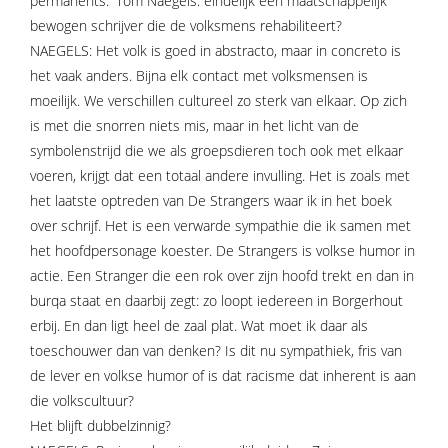
permanents.' Tom Naegels: eindelijk een maatschappelijk
bewogen schrijver die de volksmens rehabiliteert?
NAEGELS: Het volk is goed in abstracto, maar in concreto is
het vaak anders. Bijna elk contact met volksmensen is
moeilijk. We verschillen cultureel zo sterk van elkaar. Op zich
is met die snorren niets mis, maar in het licht van de
symbolenstrijd die we als groepsdieren toch ook met elkaar
voeren, krijgt dat een totaal andere invulling. Het is zoals met
het laatste optreden van De Strangers waar ik in het boek
over schrijf. Het is een verwarde sympathie die ik samen met
het hoofdpersonage koester. De Strangers is volkse humor in
actie. Een Stranger die een rok over zijn hoofd trekt en dan in
burqa staat en daarbij zegt: zo loopt iedereen in Borgerhout
erbij. En dan ligt heel de zaal plat. Wat moet ik daar als
toeschouwer dan van denken? Is dit nu sympathiek, fris van
de lever en volkse humor of is dat racisme dat inherent is aan
die volkscultuur?
Het blijft dubbelzinnig?