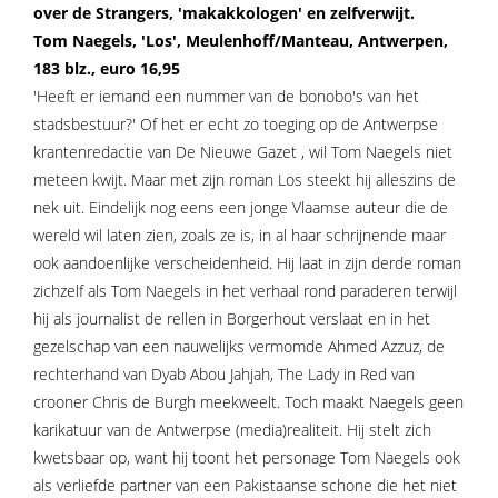
over de Strangers, 'makakkologen' en zelfverwijt.
Tom Naegels, 'Los', Meulenhoff/Manteau, Antwerpen,
183 blz., euro 16,95
'Heeft er iemand een nummer van de bonobo's van het
stadsbestuur?' Of het er echt zo toeging op de Antwerpse
krantenredactie van De Nieuwe Gazet , wil Tom Naegels niet
meteen kwijt. Maar met zijn roman Los steekt hij alleszins de
nek uit. Eindelijk nog eens een jonge Vlaamse auteur die de
wereld wil laten zien, zoals ze is, in al haar schrijnende maar
ook aandoenlijke verscheidenheid. Hij laat in zijn derde roman
zichzelf als Tom Naegels in het verhaal rond paraderen terwijl
hij als journalist de rellen in Borgerhout verslaat en in het
gezelschap van een nauwelijks vermomde Ahmed Azzuz, de
rechterhand van Dyab Abou Jahjah, The Lady in Red van
crooner Chris de Burgh meekweelt. Toch maakt Naegels geen
karikatuur van de Antwerpse (media)realiteit. Hij stelt zich
kwetsbaar op, want hij toont het personage Tom Naegels ook
als verliefde partner van een Pakistaanse schone die het niet