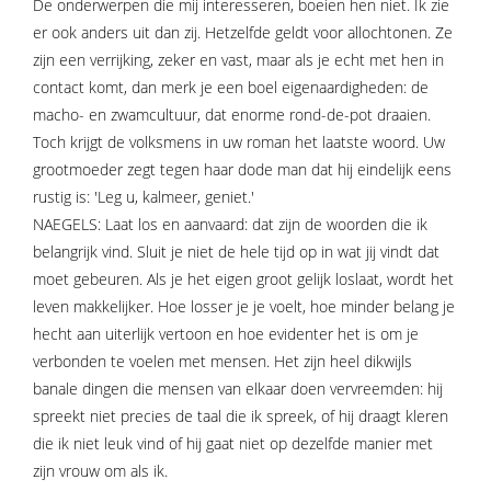
De onderwerpen die mij interesseren, boeien hen niet. Ik zie
er ook anders uit dan zij. Hetzelfde geldt voor allochtonen. Ze
zijn een verrijking, zeker en vast, maar als je echt met hen in
contact komt, dan merk je een boel eigenaardigheden: de
macho- en zwamcultuur, dat enorme rond-de-pot draaien.
Toch krijgt de volksmens in uw roman het laatste woord. Uw
grootmoeder zegt tegen haar dode man dat hij eindelijk eens
rustig is: 'Leg u, kalmeer, geniet.'
NAEGELS: Laat los en aanvaard: dat zijn de woorden die ik
belangrijk vind. Sluit je niet de hele tijd op in wat jij vindt dat
moet gebeuren. Als je het eigen groot gelijk loslaat, wordt het
leven makkelijker. Hoe losser je je voelt, hoe minder belang je
hecht aan uiterlijk vertoon en hoe evidenter het is om je
verbonden te voelen met mensen. Het zijn heel dikwijls
banale dingen die mensen van elkaar doen vervreemden: hij
spreekt niet precies de taal die ik spreek, of hij draagt kleren
die ik niet leuk vind of hij gaat niet op dezelfde manier met
zijn vrouw om als ik.