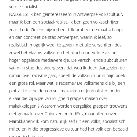
volkse socialist.
NAEGELS: Ik ben geïnteresseerd in Antwerpse volkscultuur,
maar ik ben een sociaal-realist. Ik ben geen volksschrijver,
zoals Lode Zielens bijvoorbeeld. Ik probeer de maatschappij
en dan concreet de stad Antwerpen, waarin ik leef, zo
realistisch mogelijk weer te geven, met alle verschillen: dus
zowel het Vlaams-volkse en het allochtoon-volkse als het
hoger opgeleide mediawereldje. De verschillende subculturen
van mijn stad dus weergeven, dat wou ik doen. Aangezien de
roman over racisme gaat, speelt de volkscultuur in mijn boek
een grote rol. Maar wat is racisme? De volksmens die bij een
pint zit te schelden op vuil makakken of journalisten onder
elkaar die bij wijze van lolligheid grapjes maken over
makakkologen ? Waarom worden dergelijke grappen trouwens
niet gemaakt over Chinezen en Indiërs, maar alleen over
Marokkanen? Ik kom natuurlijk zelf uit een volks, socialistisch
milieu en in die progressieve cultuur had het volk een bepaald
romantisch imago.