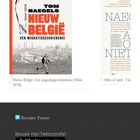
Nieuw België. Een migratiegeschiedenis (1944-
Alles of niets. Vlaander
1978)
Recente Tweets
Bezoek mijn Twitterprofiel