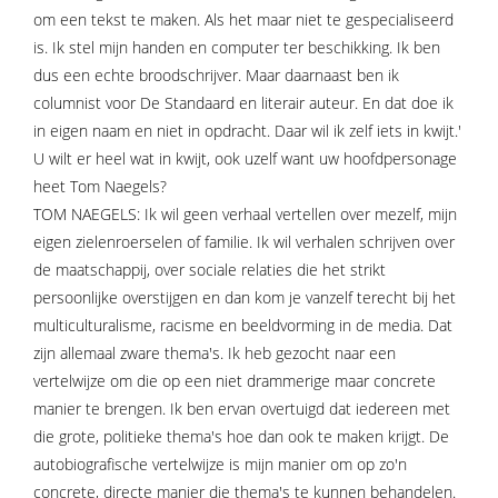
om een tekst te maken. Als het maar niet te gespecialiseerd
is. Ik stel mijn handen en computer ter beschikking. Ik ben
dus een echte broodschrijver. Maar daarnaast ben ik
columnist voor De Standaard en literair auteur. En dat doe ik
in eigen naam en niet in opdracht. Daar wil ik zelf iets in kwijt.'
U wilt er heel wat in kwijt, ook uzelf want uw hoofdpersonage
heet Tom Naegels?
TOM NAEGELS: Ik wil geen verhaal vertellen over mezelf, mijn
eigen zielenroerselen of familie. Ik wil verhalen schrijven over
de maatschappij, over sociale relaties die het strikt
persoonlijke overstijgen en dan kom je vanzelf terecht bij het
multiculturalisme, racisme en beeldvorming in de media. Dat
zijn allemaal zware thema's. Ik heb gezocht naar een
vertelwijze om die op een niet drammerige maar concrete
manier te brengen. Ik ben ervan overtuigd dat iedereen met
die grote, politieke thema's hoe dan ook te maken krijgt. De
autobiografische vertelwijze is mijn manier om op zo'n
concrete, directe manier die thema's te kunnen behandelen.