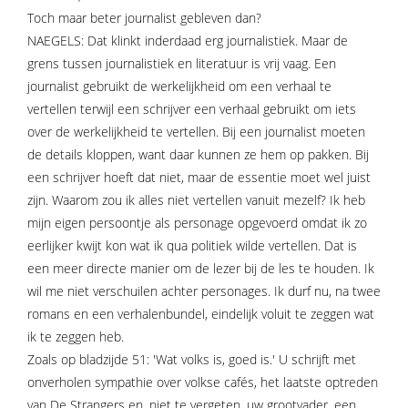
Toch maar beter journalist gebleven dan?
NAEGELS: Dat klinkt inderdaad erg journalistiek. Maar de
grens tussen journalistiek en literatuur is vrij vaag. Een
journalist gebruikt de werkelijkheid om een verhaal te
vertellen terwijl een schrijver een verhaal gebruikt om iets
over de werkelijkheid te vertellen. Bij een journalist moeten
de details kloppen, want daar kunnen ze hem op pakken. Bij
een schrijver hoeft dat niet, maar de essentie moet wel juist
zijn. Waarom zou ik alles niet vertellen vanuit mezelf? Ik heb
mijn eigen persoontje als personage opgevoerd omdat ik zo
eerlijker kwijt kon wat ik qua politiek wilde vertellen. Dat is
een meer directe manier om de lezer bij de les te houden. Ik
wil me niet verschuilen achter personages. Ik durf nu, na twee
romans en een verhalenbundel, eindelijk voluit te zeggen wat
ik te zeggen heb.
Zoals op bladzijde 51: 'Wat volks is, goed is.' U schrijft met
onverholen sympathie over volkse cafés, het laatste optreden
van De Strangers en, niet te vergeten, uw grootvader, een