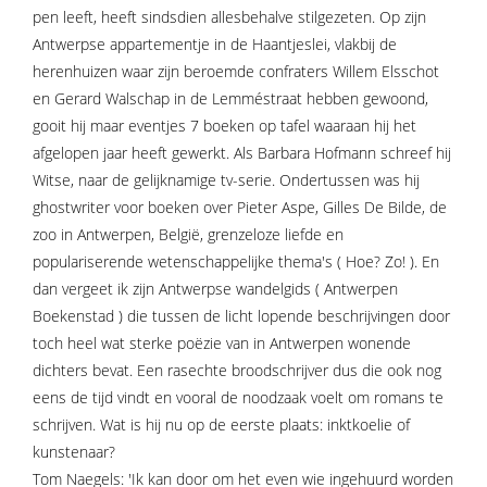
pen leeft, heeft sindsdien allesbehalve stilgezeten. Op zijn
Antwerpse appartementje in de Haantjeslei, vlakbij de
herenhuizen waar zijn beroemde confraters Willem Elsschot
en Gerard Walschap in de Lemméstraat hebben gewoond,
gooit hij maar eventjes 7 boeken op tafel waaraan hij het
afgelopen jaar heeft gewerkt. Als Barbara Hofmann schreef hij
Witse, naar de gelijknamige tv-serie. Ondertussen was hij
ghostwriter voor boeken over Pieter Aspe, Gilles De Bilde, de
zoo in Antwerpen, België, grenzeloze liefde en
populariserende wetenschappelijke thema's ( Hoe? Zo! ). En
dan vergeet ik zijn Antwerpse wandelgids ( Antwerpen
Boekenstad ) die tussen de licht lopende beschrijvingen door
toch heel wat sterke poëzie van in Antwerpen wonende
dichters bevat. Een rasechte broodschrijver dus die ook nog
eens de tijd vindt en vooral de noodzaak voelt om romans te
schrijven. Wat is hij nu op de eerste plaats: inktkoelie of
kunstenaar?
Tom Naegels: 'Ik kan door om het even wie ingehuurd worden