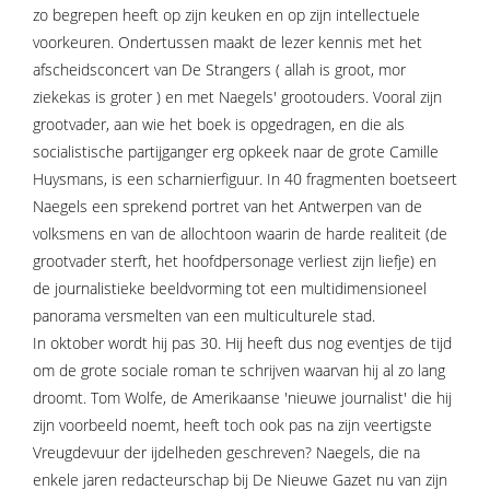
zo begrepen heeft op zijn keuken en op zijn intellectuele
voorkeuren. Ondertussen maakt de lezer kennis met het
afscheidsconcert van De Strangers ( allah is groot, mor
ziekekas is groter ) en met Naegels' grootouders. Vooral zijn
grootvader, aan wie het boek is opgedragen, en die als
socialistische partijganger erg opkeek naar de grote Camille
Huysmans, is een scharnierfiguur. In 40 fragmenten boetseert
Naegels een sprekend portret van het Antwerpen van de
volksmens en van de allochtoon waarin de harde realiteit (de
grootvader sterft, het hoofdpersonage verliest zijn liefje) en
de journalistieke beeldvorming tot een multidimensioneel
panorama versmelten van een multiculturele stad.
In oktober wordt hij pas 30. Hij heeft dus nog eventjes de tijd
om de grote sociale roman te schrijven waarvan hij al zo lang
droomt. Tom Wolfe, de Amerikaanse 'nieuwe journalist' die hij
zijn voorbeeld noemt, heeft toch ook pas na zijn veertigste
Vreugdevuur der ijdelheden geschreven? Naegels, die na
enkele jaren redacteurschap bij De Nieuwe Gazet nu van zijn