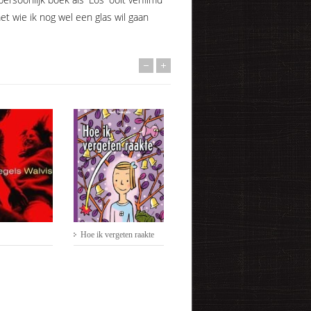
t wie ik nog wel een glas wil gaan
Hoe ik vergeten raakte
MEESTER KADeR
He
va