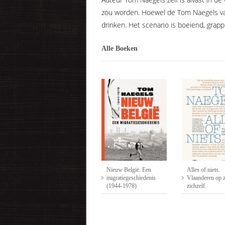
zou worden. Hoewel de Tom Naegels van 
drinken. Het scenario is boeiend, grapp
Alle Boeken
Het heelal in! Vijf stukjes
Nieuw België. Een
Alles of niets.
van de kosmos
migratiegeschiedenis
Vlaanderen op 
(1944-1978)
zichzelf.