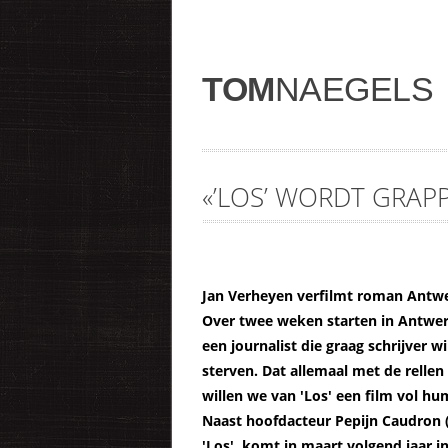
TOM
NAEGELS
«’LOS’ WORDT GRAPP
Jan Verheyen verfilmt roman Antwe
Over twee weken starten in Antwerp
een journalist die graag schrijver w
sterven. Dat allemaal met de relle
willen we van 'Los' een film vol h
Naast hoofdacteur Pepijn Caudron (
'Los', komt in maart volgend jaar i