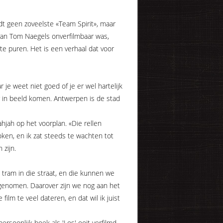
t geen zoveelste «Team Spirit», maar
k van Tom Naegels onverfilmbaar was,
te puren. Het is een verhaal dat voor
 je weet niet goed of je er wel hartelijk
r in beeld komen. Antwerpen is de stad
hjah op het voorplan. «Die rellen
en, en ik zat steeds te wachten tot
 zijn.
n tram in die straat, en die kunnen we
pgenomen. Daarover zijn we nog aan het
lm te veel dateren, en dat wil ik juist
ersoonlijk boek als 'Los' ooit verfilmd