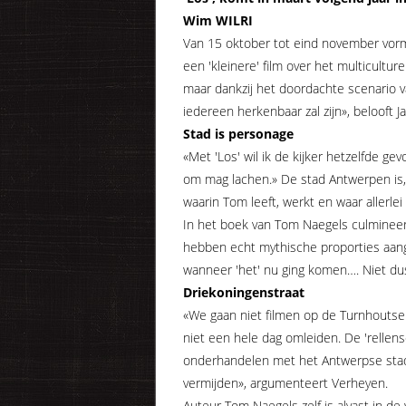
Wim WILRI
Van 15 oktober tot eind november vorm
een 'kleinere' film over het multicultur
maar dankzij het doordachte scenario v
iedereen herkenbaar zal zijn», belooft 
Stad is personage
«Met 'Los' wil ik de kijker hetzelfde ge
om mag lachen.» De stad Antwerpen is, 
waarin Tom leeft, werkt en waar aller
In het boek van Tom Naegels culmineert
hebben echt mythische proporties aang
wanneer 'het' nu ging komen…. Niet dus, 
Driekoningenstraat
«We gaan niet filmen op de Turnhoutsebaa
niet een hele dag omleiden. De 'rellen
onderhandelen met het Antwerpse stadsbe
vermijden», argumenteert Verheyen.
Auteur Tom Naegels zelf is alvast in de 