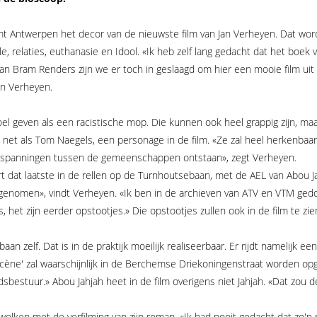
t Antwerpen het decor van de nieuwste film van Jan Verheyen. Dat word
ele, relaties, euthanasie en Idool. «Ik heb zelf lang gedacht dat het boe
an Bram Renders zijn we er toch in geslaagd om hier een mooie film uit 
Jan Verheyen.
voel geven als een racistische mop. Die kunnen ook heel grappig zijn, maar
net als Tom Naegels, een personage in de film. «Ze zal heel herkenbaa
lei spanningen tussen de gemeenschappen ontstaan», zegt Verheyen.
 dat laatste in de rellen op de Turnhoutsebaan, met de AEL van Abou Ja
enomen», vindt Verheyen. «Ik ben in de archieven van ATV en VTM gedok
het zijn eerder opstootjes.» Die opstootjes zullen ook in de film te zien
n zelf. Dat is in de praktijk moeilijk realiseerbaar. Er rijdt namelijk ee
scène' zal waarschijnlijk in de Berchemse Driekoningenstraat worden o
stuur.» Abou Jahjah heet in de film overigens niet Jahjah. «Dat zou de fi
wolken met de verfilming van zijn roman. «Ik had nooit gedacht dat zo'n p