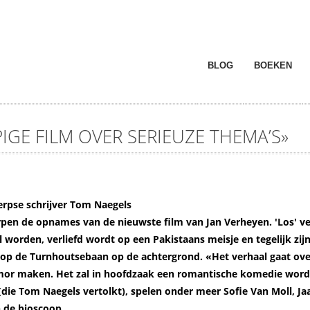
BLOG
BOEKEN
IGE FILM OVER SERIEUZE THEMA’S»
rpse schrijver Tom Naegels
en de opnames van de nieuwste film van Jan Verheyen. 'Los' ve
il worden, verliefd wordt op een Pakistaans meisje en tegelijk zij
n op de Turnhoutsebaan op de achtergrond. «Het verhaal gaat ove
umor maken. Het zal in hoofdzaak een romantische komedie worde
die Tom Naegels vertolkt), spelen onder meer Sofie Van Moll, Ja
n de bioscoop.