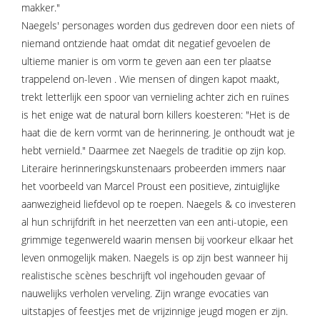
makker."
Naegels' personages worden dus gedreven door een niets of
niemand ontziende haat omdat dit negatief gevoelen de
ultieme manier is om vorm te geven aan een ter plaatse
trappelend on-leven . Wie mensen of dingen kapot maakt,
trekt letterlijk een spoor van vernieling achter zich en ruïnes
is het enige wat de natural born killers koesteren: "Het is de
haat die de kern vormt van de herinnering. Je onthoudt wat je
hebt vernield." Daarmee zet Naegels de traditie op zijn kop.
Literaire herinneringskunstenaars probeerden immers naar
het voorbeeld van Marcel Proust een positieve, zintuiglijke
aanwezigheid liefdevol op te roepen. Naegels & co investeren
al hun schrijfdrift in het neerzetten van een anti-utopie, een
grimmige tegenwereld waarin mensen bij voorkeur elkaar het
leven onmogelijk maken. Naegels is op zijn best wanneer hij
realistische scènes beschrijft vol ingehouden gevaar of
nauwelijks verholen verveling. Zijn wrange evocaties van
uitstapjes of feestjes met de vrijzinnige jeugd mogen er zijn.