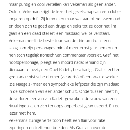
maar puntig en cool vertellen kan Vekeman als geen ander.
Ook bij Vekeman krijgt de lezer het gezelschap van een clubje
jongeren op drift. Zij lummelen maar wat aan bij het zwembad
en doen zich te goed aan drugs en seks tot ze door het lint
gaan en een daad stellen: een misdaad, wel te verstaan.
Vekeman heeft de beste toon van de drie omdat hij erin
slaagt om zijn personages min of meer ernstig te nemen en
hen toch tegelijk ironisch van commentaar voorziet. Graf, het
hoofdpersonage, pleegt een moord nadat iemand zijn
dierbaarste bezit, een Opel Kadett, beschadigt. Graf is echter
geen anarchistische dromer (zie Aerts) of een zwarte wreker
(zie Naegels) maar een sympathieke lefgozer die zijn misdaad
in de schoenen van een ander schuift. Ondertussen heeft hij
de verloren eer van zijn Kadett gewroken, de vrouw van een
rivaal ingepikt en zich terloops opperbest geamuseerd. En de
lezer met hem.
Vekemans zuinige verteltoon heeft een flair voor rake
typeringen en treffende beelden. Als Graf zich over de