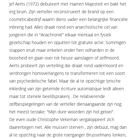
Jef Aerts (1972) debuteert met Haeren Majesteit en bakt het
erg bruin. Zijn verteller reconstrueert de brand op een
cosmeticabedrijf waarin diens vader een belangrijke financiële
inbreng had. Alles draait rond een anarchistische cel van
jongeren die in "Anachronië" elkaar mentaal en fysiek
gezelschap houden en opjutten tot gratuite actie. Sommigen
stappen eruit maar enkelen onder hen volharden in de
boosheid en gaan over tot heuse aanslagen of zelfmoord.
Aerts probeert zijn vertelling die draait rond vadermoord en
verdrongen homoverlangens te transformeren tot een soort
van psychedelische fabel. Maar de al te opzichtige lyrische
inkleding van zijn getemde écriture automatique leidt alleen
maar tot steriele beeldsprakerij . De relativerende
zelfbespiegelingen van de verteller dienaangaande zijn nog
het meest terzake: "Mijn dure woorden zijn hol geloei".
De even oude Christophe Vekeman vergaloppeert zich
daarentegen niet. Alle mussen sterven , zijn debuut, mag dan
al te opzichtig naar de grote roerganger Brusselmans lonken,