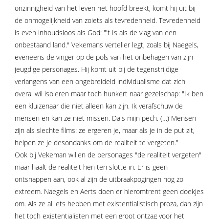
onzinnigheid van het leven het hoofd breekt, komt hij uit bij
de onmogelijkheid van zoiets als tevredenheid. Tevredenheid
is even inhoudsloos als God: "'t Is als de vlag van een
onbestaand land." Vekemans verteller legt, zoals bij Naegels,
eveneens de vinger op de pols van het onbehagen van zijn
jeugdige personages. Hij komt uit bij de tegenstrijdige
verlangens van een ongebreideld individualisme dat zich
overal wil isoleren maar toch hunkert naar gezelschap: "Ik ben
een kluizenaar die niet alleen kan zijn. Ik verafschuw de
mensen en kan ze niet missen. Da's mijn pech. (…) Mensen
zijn als slechte films: ze ergeren je, maar als je in de put zit,
helpen ze je desondanks om de realiteit te vergeten."
Ook bij Vekeman willen de personages "de realiteit vergeten"
maar haalt de realiteit hen ten slotte in. Er is geen
ontsnappen aan, ook al zijn de uitbraakpogingen nog zo
extreem. Naegels en Aerts doen er hieromtrent geen doekjes
om. Als ze al iets hebben met existentialistisch proza, dan zijn
het toch existentialisten met een groot ontzag voor het