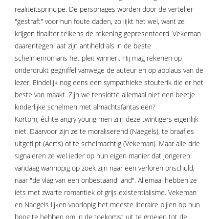
realiteitsprincipe. De personages worden door de verteller
"gestraft" voor hun foute daden, zo lijkt het wel, want ze
krijgen finaliter telkens de rekening gepresenteerd. Vekeman
daarentegen laat zijn antiheld als in de beste
schelmenromans het pleit winnen. Hij mag rekenen op
onderdrukt gegniffel vanwege de auteur en op applaus van de
lezer. Eindelijk nog eens een sympathieke stouterik die er het
beste van maakt. Zijn we tenslotte allemaal niet een beetje
kinderlijke schelmen met almachtsfantasieën?
Kortom, échte angry young men zijn deze twintigers eigenlijk
niet. Daarvoor zijn ze te moraliserend (Naegels), te braafjes
uitgeflipt (Aerts) of te schelmachtig (Vekeman). Maar alle drie
signaleren ze wel ieder op hun eigen manier dat jongeren
vandaag wanhopig op zoek zijn naar een verloren onschuld,
naar "de vlag van een onbestaand land". Allemaal hebben ze
iets met zwarte romantiek of grijs existentialisme. Vekeman
en Naegels lijken voorlopig het meeste literaire pijlen op hun
boog te hebben om in de toekomst uit te groeien tot de