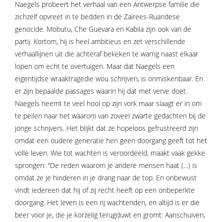
Naegels probeert het verhaal van een Antwerpse familie die
zichzelf opvreet in te bedden in de Zaïrees-Ruandese
genocide. Mobutu, Che Guevara en Kabila zijn ook van de
partij. Kortom, hij is heel ambitieus en zet verschillende
verhaallijnen uit die achteraf bekeken te warrig naast elkaar
lopen om echt te overtuigen. Maar dat Naegels een
eigentijdse wraaktragedie wou schrijven, is onmiskenbaar. En
er zijn bepaalde passages waarin hij dat met verve doet.
Naegels neemt te veel hooi op zijn vork maar slaagt er in om
te peilen naar het waarom van zoveel zwarte gedachten bij de
jonge schrijvers. Het blijkt dat ze hopeloos gefrustreerd zijn
omdat een oudere generatie hen geen doorgang geeft tot het
volle leven. Wie tot wachten is veroordeeld, maakt vaak gekke
sprongen: "De reden waarom je andere mensen haat (…) is
omdat ze je hinderen in je drang naar de top. En onbewust
vindt iedereen dat hij of zij recht heeft op een onbeperkte
doorgang. Het leven is een rij wachtenden, en altijd is er die
beer voor je, die je korzelig terugduwt en gromt: Aanschuiven,