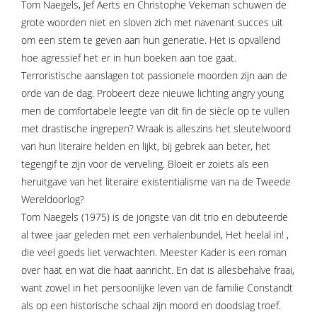
Tom Naegels, Jef Aerts en Christophe Vekeman schuwen de
grote woorden niet en sloven zich met navenant succes uit
om een stem te geven aan hun generatie. Het is opvallend
hoe agressief het er in hun boeken aan toe gaat.
Terroristische aanslagen tot passionele moorden zijn aan de
orde van de dag. Probeert deze nieuwe lichting angry young
men de comfortabele leegte van dit fin de siècle op te vullen
met drastische ingrepen? Wraak is alleszins het sleutelwoord
van hun literaire helden en lijkt, bij gebrek aan beter, het
tegengif te zijn voor de verveling. Bloeit er zoiets als een
heruitgave van het literaire existentialisme van na de Tweede
Wereldoorlog?
Tom Naegels (1975) is de jongste van dit trio en debuteerde
al twee jaar geleden met een verhalenbundel, Het heelal in! ,
die veel goeds liet verwachten. Meester Kader is een roman
over haat en wat die haat aanricht. En dat is allesbehalve fraai,
want zowel in het persoonlijke leven van de familie Constandt
als op een historische schaal zijn moord en doodslag troef.