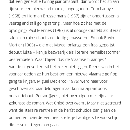
dat een generatie twintig jaar omspant, dan wordt het stilaan
tijd voor een nieuw stel mooie, jonge goden . Tom Lanoye
(1958) en Herman Brusselmans (1957) zijn er ondertussen al
veertig and still going strong . Maar hoe zit het met de
opvolging? Paul Mennes (1967) is al doodgeknuffeld als literair
talent en ruimschoots de dertig gepasseerd. En ook Erwin
Mortier (1965) – die met Marcel onlangs een fraai gepolijst
debuut lukte – kan je bezwaarlijk als literaire hemelbestormer
bestempelen. Waar blijven dus de Vlaamse titaantjes?
Aan de uitgeverijen zal het zeker niet liggen. Reeds van in het
voorjaar deden ze hun best om een nieuwe Vlaamse golf op
gang te krijgen. Miguel Declercq (1976) werd naar voor
geschoven als vaandeldrager maar kon na zijn virtuoos
poëziedebuut, Person@ges , niet overtuigen met zijn al te
gekunstelde roman, Wat Chloë overkwam . Maar niet getreurd
want de literaire rentree in de herfst schudde danig aan de
bomen en toverde een heel stelletje twintigers te voorschijn
die er voluit tegen aan gaan.