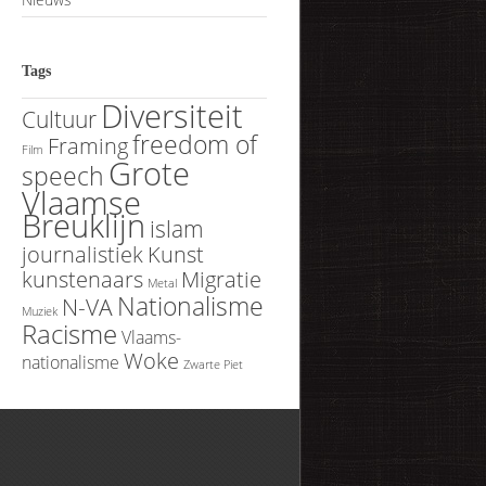
Tags
Diversiteit
Cultuur
freedom of
Framing
Film
Grote
speech
Vlaamse
Breuklijn
islam
journalistiek
Kunst
kunstenaars
Migratie
Metal
Nationalisme
N-VA
Muziek
Racisme
Vlaams-
Woke
nationalisme
Zwarte Piet