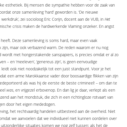
ieke esthetiek. Bij mensen die sympathie hebben voor de zaak van
doordat onze samenleving ‘hard’ geworden is. ‘De nieuwe
werkdruk’, zei socioloog Eric Corijn, docent aan de VUB, in
Het
omische crisis maken de hardwerkende Vlaming onzeker. En angst
 heeft. Deze samenleving is soms hard, maar even vaak
ijk zijn, maar ook verbazend warm. De reden waarom er nu nog
 wordt met hongerstakende sanspapiers, is precies omdat er al zo
en – en ‘meeleven’, ‘genereus zijn’, is geen eenvoudige
eidt ook niet noodzakelijk tot een juist standpunt. Voor je het
mdat een arme Marokkaanse vader door boosaardige flikken van zijn
deporteerd als was hij de eerste de beste crimineel! – om dan te
neel
was
, en vrijgezel erbovenop. En dan lig je daar, verlept als een
zend aan het mondstuk, die zich in een richtingloze rotvaart van
drogen door het eigen mededogen.
ving, het rechtvaardig handelen uitbesteed aan de overheid. Niet
mdat we aanvoelen dat we individueel niet kunnen oordelen over
 uitzonderlijke situaties komen we nog zelf tussen: als het de