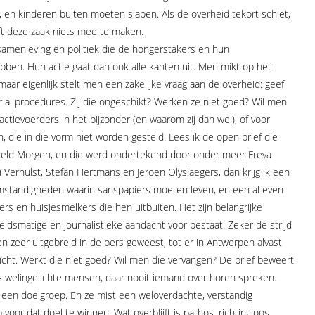
d, en kinderen buiten moeten slapen. Als de overheid tekort schiet,
eft deze zaak niets mee te maken.
, samenleving en politiek die de hongerstakers en hun
ben. Hun actie gaat dan ook alle kanten uit. Men mikt op het
aar eigenlijk stelt men een zakelijke vraag aan de overheid: geef
 al procedures. Zij die ongeschikt? Werken ze niet goed? Wil men
tievoerders in het bijzonder (en waarom zij dan wel), of voor
n, die in die vorm niet worden gesteld. Lees ik de open brief die
eld Morgen, en die werd ondertekend door onder meer Freya
 Verhulst, Stefan Hertmans en Jeroen Olyslaegers, dan krijg ik een
omstandigheden waarin sanspapiers moeten leven, en een al even
rs en huisjesmelkers die hen uitbuiten. Het zijn belangrijke
idsmatige en journalistieke aandacht voor bestaat. Zeker de strijd
n zeer uitgebreid in de pers geweest, tot er in Antwerpen alvast
richt. Werkt die niet goed? Wil men die vervangen? De brief beweert
s welingelichte mensen, daar nooit iemand over horen spreken.
een doelgroep. En ze mist een weloverdachte, verstandig
or dat doel te winnen. Wat overblijft is pathos, richtingloos