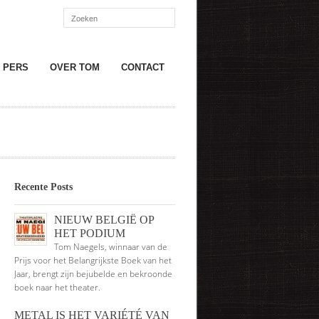
PERS
OVER TOM
CONTACT
Recente Posts
NIEUW BELGIË OP
HET PODIUM
Tom Naegels, winnaar van de
Prijs voor het Belangrijkste Boek van het
Jaar, brengt zijn bejubelde en bekroonde
boek naar het theater.
METAL IS HET VARIÉTÉ VAN