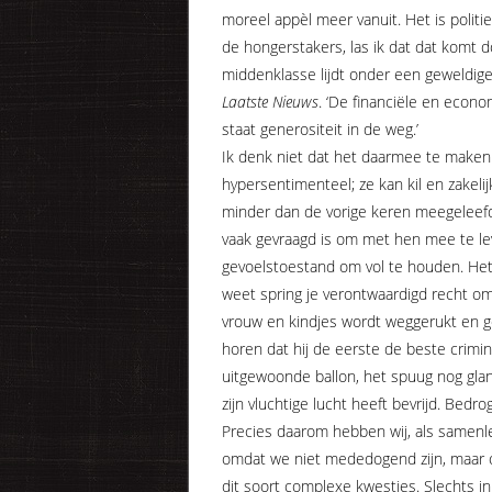
moreel appèl meer vanuit. Het is polit
de hongerstakers, las ik dat dat komt 
middenklasse lijdt onder een geweldige 
Laatste Nieuws
. ‘De financiële en econ
staat generositeit in de weg.’
Ik denk niet dat het daarmee te maken
hypersentimenteel; ze kan kil en zakel
minder dan de vorige keren meegeleefd
vaak gevraagd is om met hen mee te lev
gevoelstoestand om vol te houden. Het l
weet spring je verontwaardigd recht o
vrouw en kindjes wordt weggerukt en ge
horen dat hij de eerste de beste crimi
uitgewoonde ballon, het spuug nog glan
zijn vluchtige lucht heeft bevrijd. Be
Precies daarom hebben wij, als samenle
omdat we niet mededogend zijn, maar o
dit soort complexe kwesties. Slechts in