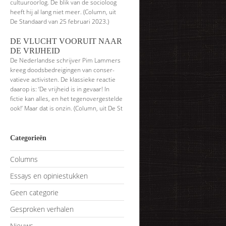
cultuuroorlog. De blik van de socioloog
heeft hij al lang niet meer. (Column, uit
De Standaard van 25 februari 2023.)
DE VLUCHT VOORUIT NAAR
DE VRIJHEID
De Nederlandse schrijver Pim Lammers
kreeg doodsbedreigingen van conser­
vatieve activisten. De klassieke reactie
daarop is: ‘De vrijheid is in gevaar! In
fictie kan alles, en het tegenovergestelde
ook!’ Maar dat is onzin. (Column, uit De St
Categorieën
Columns
Essays en opiniestukken
Geen categorie
Gesproken verhalen
Nieuws