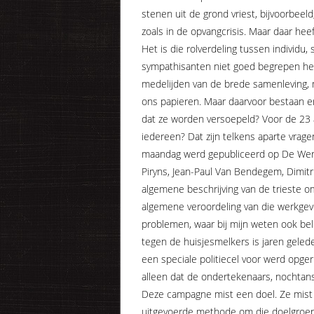
stenen uit de grond vriest, bijvoorbeel
zoals in de opvangcrisis. Maar daar he
Het is die rolverdeling tussen individu
sympathisanten niet goed begrepen heb
medelijden van de brede samenleving, m
ons papieren. Maar daarvoor bestaan er
dat ze worden versoepeld? Voor de 23 ac
iedereen? Dat zijn telkens aparte vrage
maandag werd gepubliceerd op De Wer
Piryns, Jean-Paul Van Bendegem, Dimitri
algemene beschrijving van de trieste 
algemene veroordeling van die werkgeve
problemen, waar bij mijn weten ook bele
tegen de huisjesmelkers is jaren gelede
een speciale politiecel voor werd opge
alleen dat de ondertekenaars, nochtan
Deze campagne mist een doel. Ze mist 
uitgevoerde methode om die doelgroep vo