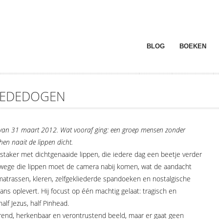
BLOG
BOEKEN
MEDEDOGEN
van 31 maart 2012. Wat vooraf ging: een groep mensen zonder
en naait de lippen dicht.
rstaker met dichtgenaaide lippen, die iedere dag een beetje verder
wege die lippen moet de camera nabij komen, wat de aandacht
matrassen, kleren, zelfgekliederde spandoeken en nostalgische
ans oplevert. Hij focust op één machtig gelaat: tragisch en
lf Jezus, half Pinhead.
erend, herkenbaar en verontrustend beeld, maar er gaat geen