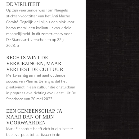
DE VIRILITEIT
Op zijn veertiende was Tom Naegels
stichter-voorzitter van het Anti Macho
Comité. Tegelijk viel hij als een blok voor
heavy metal, een karikatuur van viriele
mannelijkheid. In dit zomer-essay voor
De Standaard, verschenen op 22 juli
2023, o
RECHTS WINT DE
VERKIEZINGEN, MAAR
VERLIEST DE CULTUUR
Merkwaardig aan het aanhoudende
succes van Vlaams Belang is dat het
plaatsvindt in een cultuur die onstuitbaar
in progressieve richting evolueert. Uit De
Standaard van 20 mei 2023
EEN GEMEENSCHAP, JA,
MAAR DAN OP MIJN
VOORWAARDEN
Mark Elchardus heeft zich in zijn laatste
boek verpopt tot partizaan in de