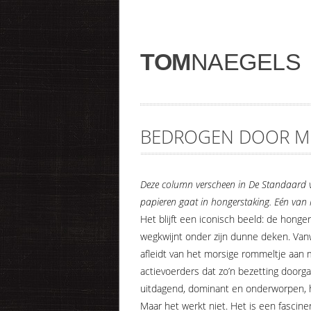
TOM
NAEGELS
BEDROGEN DOOR 
Deze column verscheen in De Standaard 
papieren gaat in hongerstaking. Eén van h
Het blijft een iconisch beeld: de honge
wegkwijnt onder zijn dunne deken. Van
afleidt van het morsige rommeltje aan 
actievoerders dat zo’n bezetting doorga
uitdagend, dominant en onderworpen, ha
Maar het werkt niet. Het is een fascin