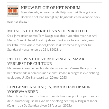
NIEUW BELGIË OP HET PODIUM
Tom Naegels, winnaar van de Prijs voor het Belangrijkste
Boek van het Jaar, brengt zijn bejubelde en bekroonde boek
naar het theater.
METAL IS HET VARIÉTÉ VAN DE VIRILITEIT
Op zijn veertiende was Tom Naegels stichter-voorzitter van het Anti
Macho Comité. Tegelijk viel hij als een blok voor heavy metal, een
karikatuur van viriele mannelijkheid. In dit zomer-essay voor De
Standaard, verschenen op 22 juli 2023, o
RECHTS WINT DE VERKIEZINGEN, MAAR
VERLIEST DE CULTUUR
Merkwaardig aan het aanhoudende succes van Vlaams Belang is dat
het plaatsvindt in een cultuur die onstuitbaar in progressieve richting
evolueert. Uit De Standaard van 20 mei 2023
EEN GEMEENSCHAP, JA, MAAR DAN OP MIJN
VOORWAARDEN
Mark Elchardus heeft zich in zijn laatste boek verpopt tot partizaan in
de cultuuroorlog. De blik van de socioloog heeft hij al lang niet meer.
(Column, uit De Standaard van 25 februari 2023.)