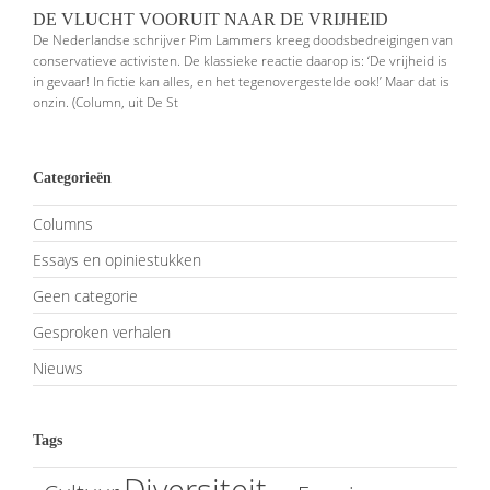
DE VLUCHT VOORUIT NAAR DE VRIJHEID
De Nederlandse schrijver Pim Lammers kreeg doodsbedreigingen van
conser­vatieve activisten. De klassieke reactie daarop is: ‘De vrijheid is
in gevaar! In fictie kan alles, en het tegenovergestelde ook!’ Maar dat is
onzin. (Column, uit De St
Categorieën
Columns
Essays en opiniestukken
Geen categorie
Gesproken verhalen
Nieuws
Tags
Diversiteit