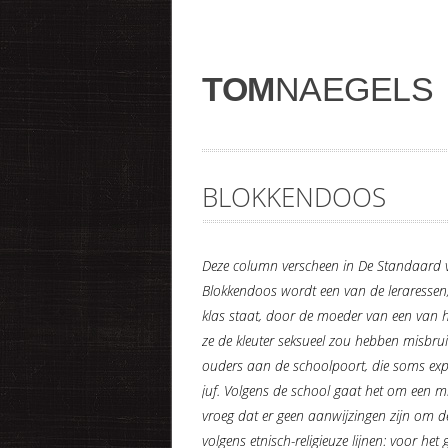
TOM
NAEGELS
BLOKKENDOOS
Deze column verscheen in De Standaard v
Blokkendoos wordt een van de leraressen
klas staat, door de moeder van een van 
ze de kleuter seksueel zou hebben misbru
ouders aan de schoolpoort, die soms expl
juf. Volgens de school gaat het om een m
vroeg dat er geen aanwijzingen zijn om de 
volgens etnisch-religieuze lijnen: voor h