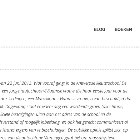
BLOG
BOEKEN
an 22 juni 2013. Wat vooraf ging: in de Antwerpse kleuterschool De
, een jonge (autochtoon-)Vlaamse vrouw die haar eerste jaar voor de
haar leerlingen, een Marokkaans-Vlaamse vrouw, ervan beschuldigd dat
ikt. Dagenlang staat er iedere dag een woedende groep (allochtone)
iciete bedreigingen uiten aan het adres van de school en de
isverstand of mogelijk inbeelding, en ook het gerecht communiceert al
lerares ergens van te beschuldigen. De publieke opinie splitst zich op
et gros van de autochtone Vlamingen gaat het om massahysterie,