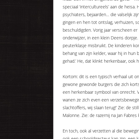
speciaal ‘intercultureels’ aan de heisa.
psychiaters, bejaarden… die valselijk z
gingen en hen tot ontslag, verhuizen, 
beschuldigden. Vorig jaar verscheen er
onderwijzer, in een klein Deens dorpje. U
peuterklasje misbruikt. De kinderen ko
behang van zijn kelder, waar hij in hun
gehad.’ He, dat klinkt herkenbaar, ook h
Kortom: dit is een typisch verhaal uit
gewone gewonde burgers die zich kortst
een herkenbaar symbool van onrecht. V
wanen ze zich even een verzetsbeweging
slachtoffers, wij slaan terug!’ Zie: de s
Malonne. Zie: de razernij na Jan Fabres 
En toch, ook al verzetten al die bewegin
ook een schooldirecteur kan zijn, een k