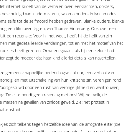
 Het internet krioelt van de verhalen over leerkrachten, dokters,
ijn beschuldigd van kindermisbruik, waarna ouders in lynchmodus
soms zelfs tot de zelfmoord hebben gedreven. Blanke ouders, blanke
 nog een film over: Jagten, van Thomas Vinterberg. Ook over een
it een recensie: ‘Voor hij het weet, heeft hij de helft van zijn
men met gedetailleerde verklaringen, tot en met het motief van het
 broekjes heeft gezeten. Onweerlegbaar… als hij een kelder had
ier zegt de moeder dat haar kind allerlei details kan navertellen.
 onze gemeenschappelijke hedendaagse cultuur, een verhaal van
ondig, en met uitschakeling van hun kritische zin, verenigen rond
oortgestuwd door een rush van verongelijktheid en wantrouwen,
: ‘De elite houdt geen rekening met ons! Wij, het volk, de
tille marsen na gevallen van zinloos geweld. Zie: het protest in
kattenstunt.
kjes zich telkens tegen hetzelfde idee van ‘de arrogante elite’ (die
unstenaar, de pers, politici, een ziekenhuis…) – toch ontstaat er