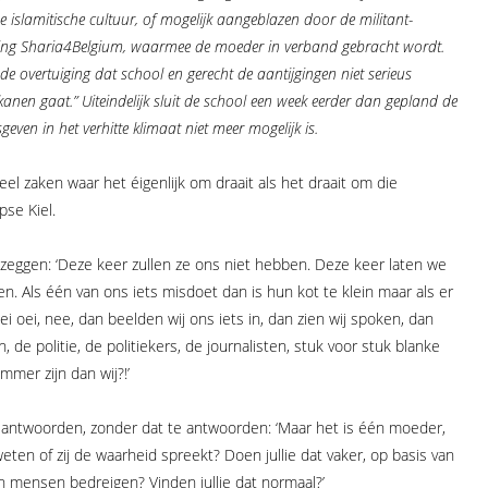
e islamitische cultuur, of mogelijk aangeblazen door de militant-
eniging Sharia4Belgium, waarmee de moeder in verband gebracht wordt.
de overtuiging dat school en gerecht de aantijgingen niet serieus
n gaat.” Uiteindelijk sluit de school een week eerder dan gepland de
ven in het verhitte klimaat niet meer mogelijk is.
el zaken waar het éigenlijk om draait als het draait om die
se Kiel.
zeggen: ‘Deze keer zullen ze ons niet hebben. Deze keer laten we
ren. Als één van ons iets misdoet dan is hun kot te klein maar als er
 oei, nee, dan beelden wij ons iets in, dan zien wij spoken, dan
n, de politie, de politiekers, de journalisten, stuk voor stuk blanke
mmer zijn dan wij?!’
antwoorden, zonder dat te antwoorden: ‘Maar het is één moeder,
eten of zij de waarheid spreekt? Doen jullie dat vaker, op basis van
 mensen bedreigen? Vinden jullie dat normaal?’