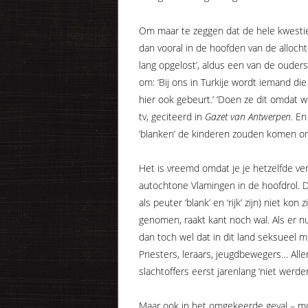
Om maar te zeggen dat de hele kwestie 
dan vooral in de hoofden van de allocht
lang opgelost’, aldus een van de ouder
om: ‘Bij ons in Turkije wordt iemand di
hier ook gebeurt.’ ‘Doen ze dit omdat
tv, geciteerd in
Gazet van Antwerpen.
En
‘blanken’ de kinderen zouden komen on
Het is vreemd omdat je je hetzelfde ver
autochtone Vlamingen in de hoofdrol. D
als peuter ‘blank’ en ‘rijk’ zijn) niet k
genomen, raakt kant noch wal. Als er nu
dan toch wel dat in dit land seksueel m
Priesters, leraars, jeugdbewegers… Allem
slachtoffers eerst jarenlang ‘niet werde
Maar ook in het omgekeerde geval – mo