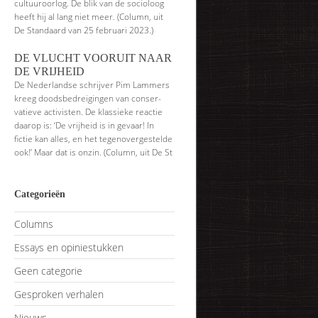
cultuuroorlog. De blik van de socioloog
heeft hij al lang niet meer. (Column, uit
De Standaard van 25 februari 2023.)
DE VLUCHT VOORUIT NAAR
DE VRIJHEID
De Nederlandse schrijver Pim Lammers
kreeg doodsbedreigingen van conser­
vatieve activisten. De klassieke reactie
daarop is: ‘De vrijheid is in gevaar! In
fictie kan alles, en het tegenovergestelde
ook!’ Maar dat is onzin. (Column, uit De St
Categorieën
Columns
Essays en opiniestukken
Geen categorie
Gesproken verhalen
Nieuws