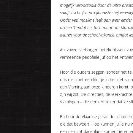
mogelijk veroorzaakt door de ultra-preuts
salafistische (en pro-jihadistische) ver
Onder veel moslims leeft dan weer eerder 
nemen “omdat het toch maar om Marokkane
deuren voor de schoolvakantie, omdat lesge
Ah, zoveel verborgen betekenissen, zove
vermeende pedofiele juf op het Antwerp
Hoor die ouders zeggen, zonder het te 
ons niet met een kluitje in het riet stu
een Vlaming aan onze kinderen komt, oei
zijn wij zot. De directies, de leerkrachte
Vlamingen – die denken zeker dat ze sli
En hoor de Vlaamse gestelde lichamen 
die dat beweert. Hoe kunnen jullie nu w
een gerucht dagenlang komen tieren en