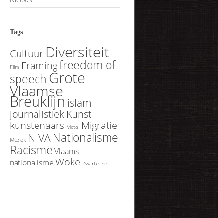
Tags
Diversiteit
Cultuur
freedom of
Framing
Film
Grote
speech
Vlaamse
Breuklijn
islam
journalistiek
Kunst
kunstenaars
Migratie
Metal
Nationalisme
N-VA
Muziek
Racisme
Vlaams-
Woke
nationalisme
Zwarte Piet