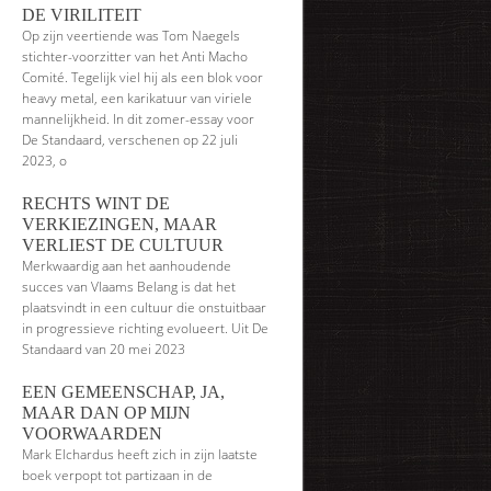
DE VIRILITEIT
Op zijn veertiende was Tom Naegels
stichter-voorzitter van het Anti Macho
Comité. Tegelijk viel hij als een blok voor
heavy metal, een karikatuur van viriele
mannelijkheid. In dit zomer-essay voor
De Standaard, verschenen op 22 juli
2023, o
RECHTS WINT DE
VERKIEZINGEN, MAAR
VERLIEST DE CULTUUR
Merkwaardig aan het aanhoudende
succes van Vlaams Belang is dat het
plaatsvindt in een cultuur die onstuitbaar
in progressieve richting evolueert. Uit De
Standaard van 20 mei 2023
EEN GEMEENSCHAP, JA,
MAAR DAN OP MIJN
VOORWAARDEN
Mark Elchardus heeft zich in zijn laatste
boek verpopt tot partizaan in de