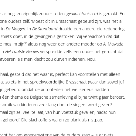
alsnog, en eigenlijk zonder reden,
geallochtoniseerd
is geraakt. En
one ouders zélf. ‘Moest dit in Brasschaat gebeurd zijn, was het al
s in
De Morgen
. In
De Standaard
draaide een andere die redenering
e zoiets doet, in de gevangenis gestoken. Wij verwachten dat dat
 we moslim zijn?’ aldus nog weer een andere moeder op Al Mawada
 in
Het Laatste Nieuws
verspreidde zelfs een ouder het gerucht dat
tvoeren, als men klacht zou durven indienen. Nou.
haal, gesteld dat het waar is, perfect kan voorstellen met alleen
at zoiets in het spreekwoordelijke Brasschaat (waar dan zowel juf
on zijn gebeurd omdat de autoriteiten het wél serieus hadden
 één thema de Belgische samenleving al bijna twintig jaar beroert,
isbruik van kinderen zeer lang door de vingers werd gezien?
aal zijn ze, veel te laat, van hun voetstuk gevallen, nadat hun
n gehoord.’ Die slachtoffers waren zo blank als rijstpap.
cht het om groepshysterie van de ouders gaan – is er niets