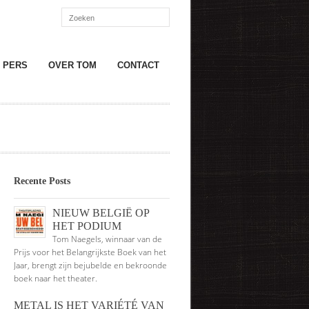
PERS
OVER TOM
CONTACT
Recente Posts
NIEUW BELGIË OP
HET PODIUM
Tom Naegels, winnaar van de
Prijs voor het Belangrijkste Boek van het
Jaar, brengt zijn bejubelde en bekroonde
boek naar het theater.
METAL IS HET VARIÉTÉ VAN