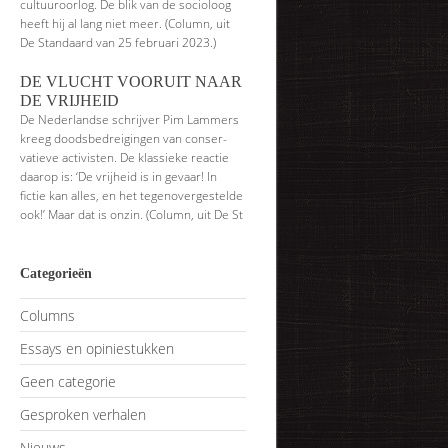
cultuuroorlog. De blik van de socioloog
heeft hij al lang niet meer. (Column, uit
De Standaard van 25 februari 2023.)
DE VLUCHT VOORUIT NAAR
DE VRIJHEID
De Nederlandse schrijver Pim Lammers
kreeg doodsbedreigingen van conser­
vatieve activisten. De klassieke reactie
daarop is: ‘De vrijheid is in gevaar! In
fictie kan alles, en het tegenovergestelde
ook!’ Maar dat is onzin. (Column, uit De St
Categorieën
Columns
Essays en opiniestukken
Geen categorie
Gesproken verhalen
Nieuws