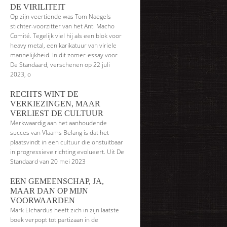
DE VIRILITEIT
Op zijn veertiende was Tom Naegels
stichter-voorzitter van het Anti Macho
Comité. Tegelijk viel hij als een blok voor
heavy metal, een karikatuur van viriele
mannelijkheid. In dit zomer-essay voor
De Standaard, verschenen op 22 juli
2023, o
RECHTS WINT DE
VERKIEZINGEN, MAAR
VERLIEST DE CULTUUR
Merkwaardig aan het aanhoudende
succes van Vlaams Belang is dat het
plaatsvindt in een cultuur die onstuitbaar
in progressieve richting evolueert. Uit De
Standaard van 20 mei 2023
EEN GEMEENSCHAP, JA,
MAAR DAN OP MIJN
VOORWAARDEN
Mark Elchardus heeft zich in zijn laatste
boek verpopt tot partizaan in de