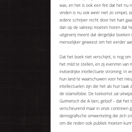
was, en het is ook een feit dat het nu n
vinden is nu ook weer niet zo simpel, ze
iedere schrijver recht door het hart gaa
dan op de valreep moeten horen dat het 
uitgeverij meent dat dergelijke boeken
menselijker geweest om het eerder a
Dat het boek niet verschijnt, is nog 
het mild te stellen, en zij evenmin van
invloedrijke intellectuele stroming. In 
hun land te waarschuwen voor het nieuw
intellectuelen zijn die het als hun taa
de islamofobie. De toekomst zal uitwij
Gutmensch
die ik ben, geloof – dat het 
verscheurend maar in onze contreien g
demografische omwenteling die zich sne
om die reden ook publiek moeten kunn