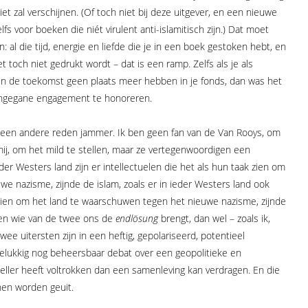
iet zal verschijnen. (Of toch niet bij deze uitgever, en een nieuwe
lfs voor boeken die niét virulent anti-islamitisch zijn.) Dat moet
n: al die tijd, energie en liefde die je in een boek gestoken hebt, en
toch niet gedrukt wordt – dat is een ramp. Zelfs als je als
 in de toekomst geen plaats meer hebben in je fonds, dan was het
angegane engagement te honoreren.
om een andere reden jammer. Ik ben geen fan van de Van Rooys, om
 mij, om het mild te stellen, maar ze vertegenwoordigen een
ieder Westers land zijn er intellectuelen die het als hun taak zien om
e nazisme, zijnde de islam, zoals er in ieder Westers land ook
k zien om het land te waarschuwen tegen het nieuwe nazisme, zijnde
zen wie van de twee ons de
endlösung
brengt, dan wel – zoals ik,
twee uitersten zijn in een heftig, gepolariseerd, potentieel
elukkig nog beheersbaar debat over een geopolitieke en
ller heeft voltrokken dan een samenleving kan verdragen. En die
en worden geuit.