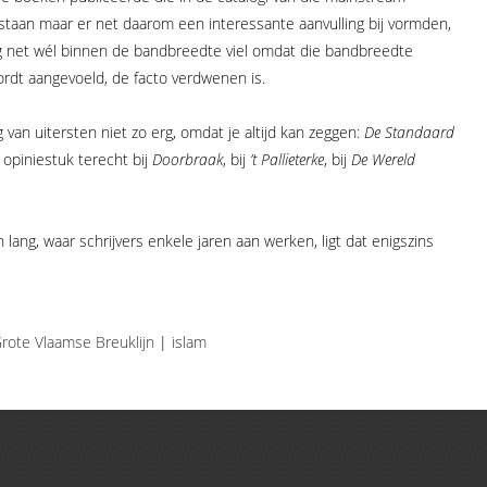
taan maar er net daarom een interessante aanvulling bij vormden,
g net wél binnen de bandbreedte viel omdat die bandbreedte
rdt aangevoeld, de facto verdwenen is.
 van uitersten niet zo erg, omdat je altijd kan zeggen:
De Standaard
 opiniestuk terecht bij
Doorbraak
, bij
’t Pallieterke
, bij
De Wereld
lang, waar schrijvers enkele jaren aan werken, ligt dat enigszins
rote Vlaamse Breuklijn
|
islam