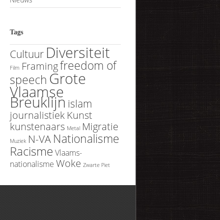
Tags
Diversiteit
Cultuur
freedom of
Framing
Film
Grote
speech
Vlaamse
Breuklijn
islam
journalistiek
Kunst
kunstenaars
Migratie
Metal
Nationalisme
N-VA
Muziek
Racisme
Vlaams-
Woke
nationalisme
Zwarte Piet