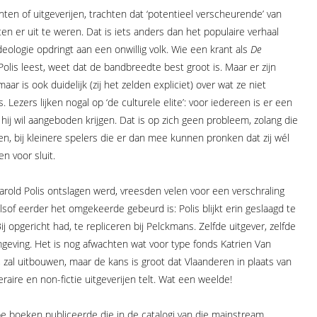
ten of uitgeverijen, trachten dat ‘potentieel verscheurende’ van
n er uit te weren. Dat is iets anders dan het populaire verhaal
 ideologie opdringt aan een onwillig volk. Wie een krant als
De
olis leest, weet dat de bandbreedte best groot is. Maar er zijn
r is ook duidelijk (zij het zelden expliciet) over wat ze niet
 Lezers lijken nogal op ‘de culturele elite’: voor iedereen is er een
 hij wil aangeboden krijgen. Dat is op zich geen probleem, zolang die
n, bij kleinere spelers die er dan mee kunnen pronken dat zij wél
en voor sluit.
 Harold Polis ontslagen werd, vreesden velen voor een verschraling
lsof eerder het omgekeerde gebeurd is: Polis blijkt erin geslaagd te
ij opgericht had, te repliceren bij Pelckmans. Zelfde uitgever, zelfde
rmgeving. Het is nog afwachten wat voor type fonds Katrien Van
 zal uitbouwen, maar de kans is groot dat Vlaanderen in plaats van
aire en non-fictie uitgeverijen telt. Wat een weelde!
be boeken publiceerde die in de catalogi van die mainstream