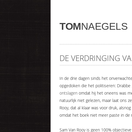
TOM
NAEGELS
DE VERDRINGING VA
In de drie dagen sinds het onverwachte o
opgedoken die het politiseren: Drabbe
ontslagen
omdat hij het oneens was me
natuurlijk niet gelezen, maar laat ons z
Rooy, dat al klaar was voor druk, alsn
omdat het boek niet meer paste in de n
Sam Van Rooy is geen 100% objectieve b