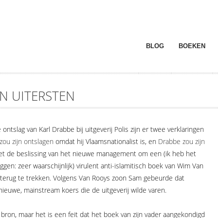
BLOG
BOEKEN
N UITERSTEN
ntslag van Karl Drabbe bij uitgeverij Polis zijn er twee verklaringen
zou zijn ontslagen
omdat hij Vlaamsnationalist is, en
Drabbe zou zijn
t de beslissing van het nieuwe management om een (ik heb het
eggen: zeer waarschijnlijk) virulent anti-islamitisch boek van Wim Van
og terug te trekken. Volgens Van Rooys zoon Sam gebeurde dat
ieuwe, mainstream koers die de uitgeverij wilde varen.
ron, maar het is een feit dat het boek van zijn vader aangekondigd