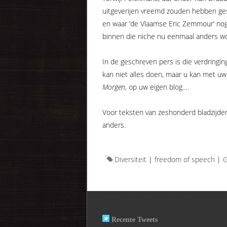
uitgeverijen vreemd zouden hebben ges
en waar ‘de Vlaamse Eric Zemmour’ no
binnen die niche nu eenmaal anders wo
In de geschreven pers is die verdringing
kan niet alles doen, maar u kan met uw
Morgen
, op uw eigen blog….
Voor teksten van zeshonderd bladzijden 
anders.
Diversiteit
|
freedom of speech
|
G
Recente Tweets