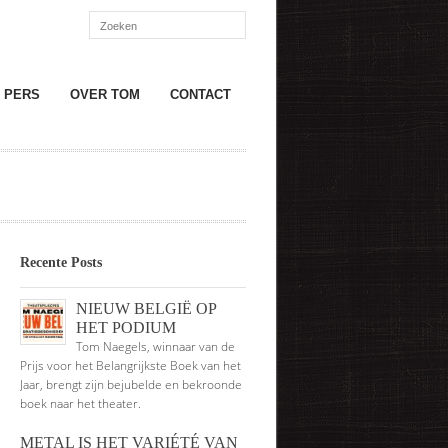
PERS
OVER TOM
CONTACT
Recente Posts
NIEUW BELGIË OP
HET PODIUM
Tom Naegels, winnaar van de
Prijs voor het Belangrijkste Boek van het
Jaar, brengt zijn bejubelde en bekroonde
boek naar het theater.
METAL IS HET VARIÉTÉ VAN