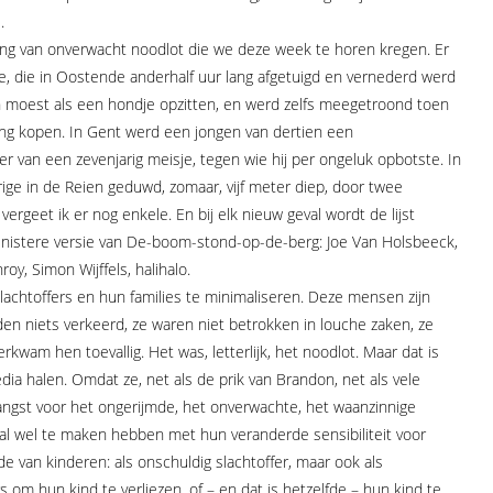
.
ling van onverwacht noodlot die we deze week te horen kregen. Er
re, die in Oostende anderhalf uur lang afgetuigd en vernederd werd
en moest als een hondje opzitten, en werd zelfs meegetroond toen
ging kopen. In Gent werd een jongen van dertien een
 van een zevenjarig meisje, tegen wie hij per ongeluk opbotste. In
ge in de Reien geduwd, zomaar, vijf meter diep, door twee
ergeet ik er nog enkele. En bij elk nieuw geval wordt de lijst
sinistere versie van De-boom-stond-op-de-berg: Joe Van Holsbeeck,
y, Simon Wijffels, halihalo.
slachtoffers en hun families te minimaliseren. Deze mensen zijn
en niets verkeerd, ze waren niet betrokken in louche zaken, ze
rkwam hen toevallig. Het was, letterlijk, het noodlot. Maar dat is
a halen. Omdat ze, net als de prik van Brandon, net als vele
angst voor het ongerijmde, het onverwachte, het waanzinnige
zal wel te maken hebben met hun veranderde sensibiliteit voor
van kinderen: als onschuldig slachtoffer, maar ook als
 om hun kind te verliezen, of – en dat is hetzelfde – hun kind te