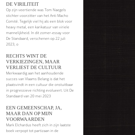
DE VIRILITEIT
Op zijn veertiende was Tom Naegels
stichter-voorzitter van het Anti Macho
Comité. Tegelijk viel hij als een blok voor
heavy metal, een karikatuur van viriele
mannelijkheid. In dit zomer-essay voor
De Standaard, verschenen op 22 juli
2023, o
RECHTS WINT DE
VERKIEZINGEN, MAAR
VERLIEST DE CULTUUR
Merkwaardig aan het aanhoudende
succes van Vlaams Belang is dat het
plaatsvindt in een cultuur die onstuitbaar
in progressieve richting evolueert. Uit De
Standaard van 20 mei 2023
EEN GEMEENSCHAP, JA,
MAAR DAN OP MIJN
VOORWAARDEN
Mark Elchardus heeft zich in zijn laatste
boek verpopt tot partizaan in de