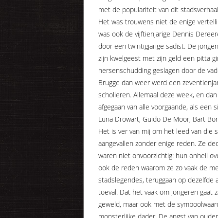
met de populariteit van dit stadsverhaal
Het was trouwens niet de enige vertel
was ook de vijftienjarige Dennis Deree
door een twintigjarige sadist. De jong
zijn kwelgeest met zijn geld een pitta 
hersenschudding geslagen door de vader
Brugge dan weer werd een zeventienjari
scholieren. Allemaal deze week, en dan v
afgegaan van alle voorgaande, als een 
Luna Drowart, Guido De Moor, Bart Bonro
Het is ver van mij om het leed van die 
aangevallen zonder enige reden. Ze ded
waren niet onvoorzichtig: hun onheil ove
ook de reden waarom ze zo vaak de medi
stadslegendes, teruggaan op dezelfde 
toeval. Dat het vaak om jongeren gaat 
geweld, maar ook met de symboolwaarde 
monsterlijke dader. De angst van ouders