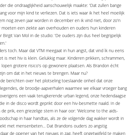
er die ondraaglijkheid aanschouwelijk maakte: 'Dat zullen bange
 voor mijn kind te verliezen. Dat is iets waar ik het heel moeilijk
m nog zeven jaar worden in december en ik vind niet, door zo'n
r moeten een ziekte aan overhouden en ouders hun kinderen
Birgit Van Mol in de studio: 'De ouders zijn dus heel begrijpelijk
en.'
uders toch. Maar dat VTM meegaat in hun angst, dat vind ìk nu eens
t is met hiv is klein. Gelukkig maar. Kinderen prikken, schrammen,
e lopen grotere risico's op gewonere plaatsen. Als Brandon écht
zijn om dat in het nieuws te brengen. Maar nu?
de berichten over het plotseling toeslaande onheil dat onze
adslegendes, de broodje-aapverhalen waarmee we elkaar vroeger bang
 ìs overigens een vaak terugkerende urban legend, onze hedendaagse
die in de disco wordt geprikt door een hiv-besmette naald. In de
de prik, een griezelige stem in haar oor: 'Welcome to the aids-
 boodschap in haar handtas, als ze de volgende dag wakker wordt in
dekt met mensenbeten… Dat Brandons ouders zo angstig
daar de opener van het nieuws in zag, heeft ongetwijfeld te maken