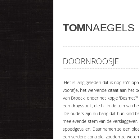
TOM
NAEGELS
DOORNROOSJE
Het is lang geleden dat ik nog zo'n op
voorafje, het wervende citaat aan het 
Van Broeck, onder het kopje 'Besmet?' 
een drugsspuit, die hij in de tuin van
'De ouders zijn nu bang dat hun kind be
meelevende stem van de verslaggever.
spoedgevallen. Daar namen ze een bloe
een verdere controle, zouden ze weten 