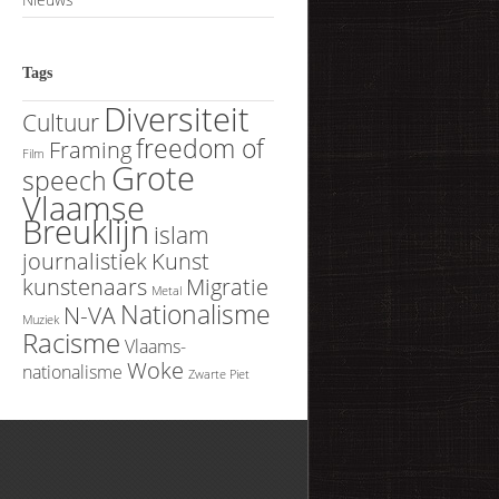
Tags
Diversiteit
Cultuur
freedom of
Framing
Film
Grote
speech
Vlaamse
Breuklijn
islam
journalistiek
Kunst
kunstenaars
Migratie
Metal
Nationalisme
N-VA
Muziek
Racisme
Vlaams-
Woke
nationalisme
Zwarte Piet