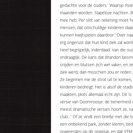
gedachte voor de ouders.' Waarop moed
maanden worden. Slapeloze nachten. Bang
mee heb. Per slot van rekening moet he
mensen, dat onschuldige kinderen daa
kunnen kwijtspelen daardoor.' Over naar 
erg ongerust dat hun kind ziek zal word
Heel begrijpelijk, inderdaad. Van die o
ondraaglijk. De kans dat Brandon besme
snijden en blutsen zich wel vaker, en z
ziek werd, dan misschien zou er reden 
Ze beginnen me de strot uit te komen, 
kinderen bedreigt. Het is alsof de st
maakten, plots allemaal echt zijn. Dit
versie van Doornroosje: de tienermeid 
meest dramatische versies hoort ze, na 
club…' Of ze vindt een briefje met die
een onbekend park, zonder kleren, be
reageerden op dit ongeluk, en dat VTM 