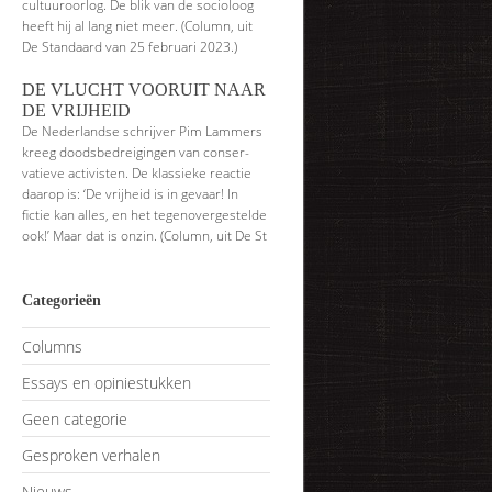
cultuuroorlog. De blik van de socioloog
heeft hij al lang niet meer. (Column, uit
De Standaard van 25 februari 2023.)
DE VLUCHT VOORUIT NAAR
DE VRIJHEID
De Nederlandse schrijver Pim Lammers
kreeg doodsbedreigingen van conser­
vatieve activisten. De klassieke reactie
daarop is: ‘De vrijheid is in gevaar! In
fictie kan alles, en het tegenovergestelde
ook!’ Maar dat is onzin. (Column, uit De St
Categorieën
Columns
Essays en opiniestukken
Geen categorie
Gesproken verhalen
Nieuws