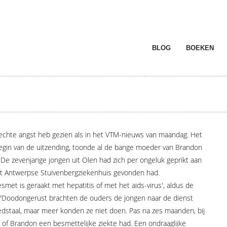
BLOG
BOEKEN
rechte angst heb gezien als in het VTM-nieuws van maandag. Het
begin van de uitzending, toonde al de bange moeder van Brandon
De zevenjarige jongen uit Olen had zich per ongeluk geprikt aan
 het Antwerpse Stuivenbergziekenhuis gevonden had.
smet is geraakt met hepatitis of met het aids-virus', aldus de
 'Doodongerust brachten de ouders de jongen naar de dienst
dstaal, maar meer konden ze niet doen. Pas na zes maanden, bij
of Brandon een besmettelijke ziekte had. Een ondraaglijke