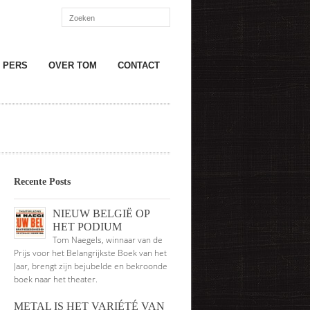
PERS
OVER TOM
CONTACT
Recente Posts
NIEUW BELGIË OP
HET PODIUM
Tom Naegels, winnaar van de
Prijs voor het Belangrijkste Boek van het
Jaar, brengt zijn bejubelde en bekroonde
boek naar het theater.
METAL IS HET VARIÉTÉ VAN