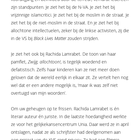
zijn standpunten. Je ziet het bij de N-VA. Je ziet het bij
vrijzinnige islamcritici. Je ziet het bij de moslim in de straat. Je
ziet het bij de niet-moslim in de straat. En je ziet het bij
allochtone intellectuelen, zeker bij de linkse activisten, zij die
in de VS bij
Black Lives Matter
zouden strijden.
Je ziet het ook bij Rachida Lamrabet. De toon van haar
pamflet,
Zwijg, allochtoon!
, is tegelijk woedend en
defaitistisch. Zelfs haar kinderen kan ze niet meer doen
geloven dat de wereld eerlijk in elkaar zit. Ze vertelt hen nog
wel dat er een andere mogelijk is, ‘maar ik was zelf niet
overtuigd van mijn woorden’.
Om uw geheugen op te frissen. Rachida Lamrabet is én
literair auteur én juriste. In die laatste hoedanigheid werkte
ze voor het gelijkekansencentrum Unia. Daar werd ze in april
ontslagen, nadat ze als schrijfster had deelgenomen aan
een project van de KVS rond privacy. Ze had een filmpje