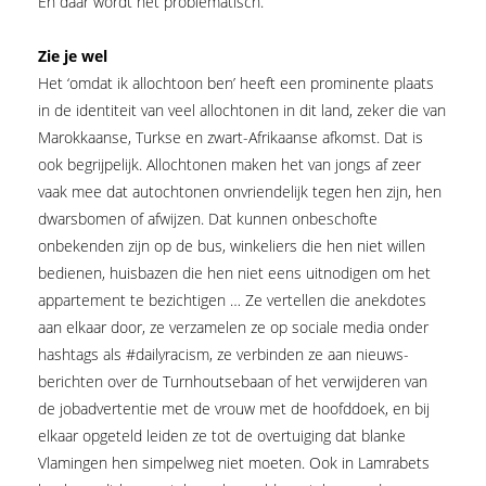
En daar wordt het problematisch.
Zie je wel
Het ‘omdat ik allochtoon ben’ heeft een prominente plaats
in de identiteit van veel allochtonen in dit land, zeker die van
Marokkaanse, Turkse en zwart-Afrikaanse afkomst. Dat is
ook begrijpelijk. Allochtonen maken het van jongs af zeer
vaak mee dat autochtonen onvriendelijk tegen hen zijn, hen
dwarsbomen of afwijzen. Dat kunnen onbeschofte
onbekenden zijn op de bus, winkeliers die hen niet willen
bedienen, huisbazen die hen niet eens uitnodigen om het
appartement te bezichtigen … Ze vertellen die anekdotes
aan elkaar door, ze verzamelen ze op sociale media onder
hashtags als #daily­racism, ze verbinden ze aan nieuws­
berichten over de Turnhoutsebaan of het verwijderen van
de jobadvertentie met de vrouw met de hoofddoek, en bij
elkaar opgeteld leiden ze tot de overtuiging dat blanke
Vlamingen hen simpelweg niet moeten. Ook in Lamrabets