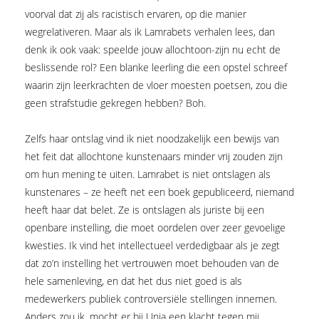
voorval dat zij als racistisch ervaren, op die manier
wegrelativeren. Maar als ik Lamrabets verhalen lees, dan
denk ik ook vaak: speelde jouw allochtoon-zijn nu echt de
beslissende rol? Een blanke leerling die een opstel schreef
waarin zijn leerkrachten de vloer moesten poetsen, zou die
geen strafstudie gekregen hebben? Boh.
Zelfs haar ontslag vind ik niet nood­zakelijk een bewijs van
het feit dat allochtone kunstenaars minder vrij zouden zijn
om hun mening te uiten. Lamrabet is niet ontslagen als
kunstenares – ze heeft net een boek gepubliceerd, niemand
heeft haar dat belet. Ze is ontslagen als juriste bij een
openbare instelling, die moet oordelen over zeer gevoelige
kwesties. Ik vind het intellectueel verdedigbaar als je zegt
dat zo’n instelling het vertrouwen moet behouden van de
hele samenleving, en dat het dus niet goed is als
medewerkers publiek controversiële stellingen innemen.
Anders zou ik, mocht er bij Unia een klacht tegen mij