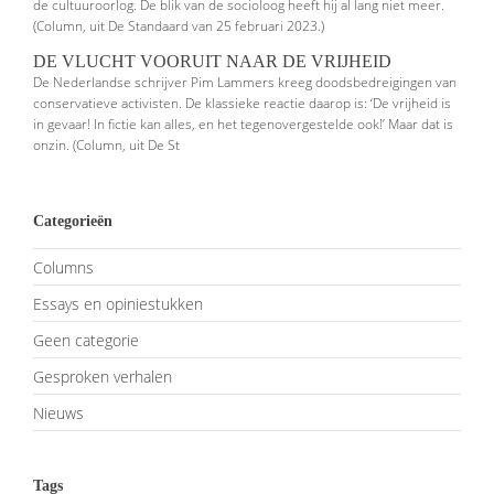
de cultuuroorlog. De blik van de socioloog heeft hij al lang niet meer.
(Column, uit De Standaard van 25 februari 2023.)
DE VLUCHT VOORUIT NAAR DE VRIJHEID
De Nederlandse schrijver Pim Lammers kreeg doodsbedreigingen van
conser­vatieve activisten. De klassieke reactie daarop is: ‘De vrijheid is
in gevaar! In fictie kan alles, en het tegenovergestelde ook!’ Maar dat is
onzin. (Column, uit De St
Categorieën
Columns
Essays en opiniestukken
Geen categorie
Gesproken verhalen
Nieuws
Tags