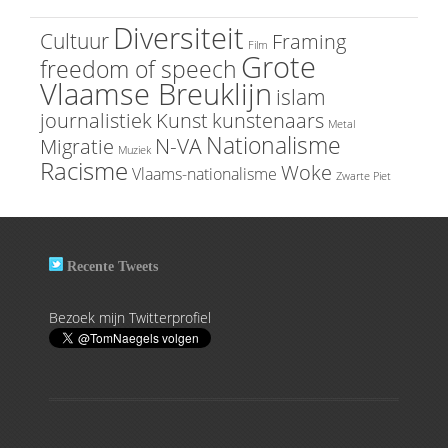
Diversiteit
Cultuur
Framing
Film
Grote
freedom of speech
Vlaamse Breuklijn
islam
journalistiek
Kunst
kunstenaars
Metal
Nationalisme
N-VA
Migratie
Muziek
Racisme
Woke
Vlaams-nationalisme
Zwarte Piet
Recente Tweets
Bezoek mijn Twitterprofiel