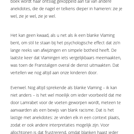
boek wordt haar ontslag gekoppeld aan tal van andere
anekdotes, die de nagel er telkens dieper in hameren: zie je
wel, zie je wel, zie je wel.
Het kan geen kwaad, als u net als ik een blanke Vlaming
bent, om stil te staan bij het psychologische effect dat zo’n
lange reeks van afwijzingen en simpele botheid heeft. De
laatste keer dat Vlamingen iets vergelijkbaars meemaakten,
was toen de Franstaligen overal de dienst uitmaakten. Dat
vertellen we nog altijd aan onze kinderen door.
Evenwel. Nog altijd sprekende als blanke Vlaming – ik kan
niet anders – is het wel moeilijk om ieder voorbeeld dat me
door Lamrabet voor de voeten geworpen wordt, meteen te
aanvaarden als een bewijs van blank racisme. Dat is het
lastige met anekdotes: ze vinden elk in een context plaats,
zodat er ook andere interpretaties mogelijk zijn. Voor
allochtonen is dat frustrerend, omdat blanken haast ieder