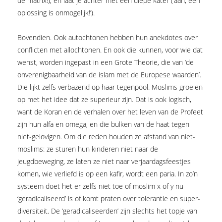
de matrix!), en laat je achter met een diepe kater (‘aah, een
oplossing is onmogelijk!’).
Bovendien. Ook autochtonen hebben hun anekdotes over
conflicten met allochtonen. En ook die kunnen, voor wie dat
wenst, worden ingepast in een Grote Theorie, die van ‘de
onverenigbaarheid van de islam met de Europese waarden’.
Die lijkt zelfs verbazend op haar tegenpool. Moslims groeien
op met het idee dat ze superieur zijn. Dat is ook logisch,
want de Koran en de verhalen over het leven van de Profeet
zijn hun alfa en omega, en die bulken van de haat tegen
niet-gelovigen. Om die reden houden ze afstand van niet-
moslims: ze sturen hun kinderen niet naar de
jeugdbeweging, ze laten ze niet naar verjaardagsfeestjes
komen, wie verliefd is op een kafir, wordt een paria. In zo’n
systeem doet het er zelfs niet toe of moslim x of y nu
‘geradicaliseerd’ is of komt praten over tolerantie en super­
diversiteit. De ‘geradicaliseerden’ zijn slechts het topje van