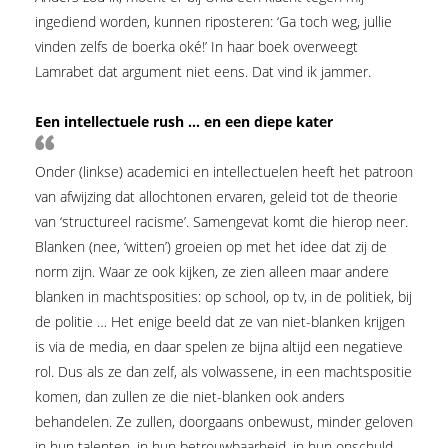
ingediend worden, kunnen riposteren: ‘Ga toch weg, jullie
vinden zelfs de boerka oké!’ In haar boek overweegt
Lamrabet dat argument niet eens. Dat vind ik jammer.
Een intellectuele rush … en een diepe kater
Onder (linkse) academici en intellectuelen heeft het patroon
van afwijzing dat allochtonen ervaren, geleid tot de theorie
van ‘structureel racisme’. Samengevat komt die hierop neer.
Blanken (nee, ‘witten’) groeien op met het idee dat zij de
norm zijn. Waar ze ook kijken, ze zien ­alleen maar andere
blanken in machtsposities: op school, op tv, in de politiek, bij
de politie … Het enige beeld dat ze van niet-blanken krijgen
is via de media, en daar spelen ze bijna altijd een negatieve
rol. Dus als ze dan zelf, als volwassene, in een machtspositie
komen, dan zullen ze die niet-blanken ook anders
behandelen. Ze zullen, doorgaans onbewust, minder geloven
in hun talenten, in hun betrouwbaarheid, in hun onschuld …