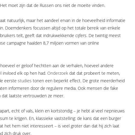
n. Het moet zijn dat de Russen ons niet de moeite vinden.
taat natuurlijk, maar het aandeel ervan in de hoeveelheid informatie
ein. Doemdenkers focussen altijd op het totale bereik van enkele
ruikers telt, geeft dat indrukwekkende cijfers. De twintig meest
nse campagne haalden 8,7 miljoen vormen van online
r hoeveel er geloof hechtten aan de verhalen, hoeveel andere
l invloed elk op hen had.
Onderzoek
dat dat probeert te meten,
de eerste
studies
tonen een beperkt effect. De grote meerderheid
laten informeren door de reguliere media. Ook mensen die fake
n dat laatste vertrouwden ze meer.
part, echt of vals, klein en kortstondig – je hebt al veel nepnieuws
um te krijgen. En, klassieke vaststelling: de kans dat een burger
t het hem niet interesseert – is veel groter dan dat hij zich laat
d zich druk over.