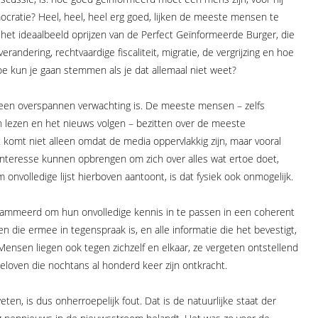
ocratie? Heel, heel, heel erg goed, lijken de meeste mensen te
 het ideaalbeeld oprijzen van de Perfect Geïnformeerde Burger, die
erandering, rechtvaardige fiscaliteit, migratie, de vergrijzing en hoe
e kun je gaan stemmen als je dat allemaal niet weet?
t een overspannen verwachting is. De meeste mensen – zelfs
en lezen en het nieuws volgen – bezitten over de meeste
komt niet alleen omdat de media oppervlakkig zijn, maar vooral
 interesse kunnen opbrengen om zich over alles wat ertoe doet,
 onvolledige lijst hierboven aantoont, is dat fysiek ook onmogelijk.
rammeerd om hun onvolledige kennis in te passen in een coherent
en die ermee in tegenspraak is, en alle informatie die het bevestigt,
ensen liegen ook tegen zichzelf en elkaar, ze vergeten ontstellend
eloven die nochtans al honderd keer zijn ontkracht.
en, is dus onherroepelijk fout. Dat is de natuurlijke staat der