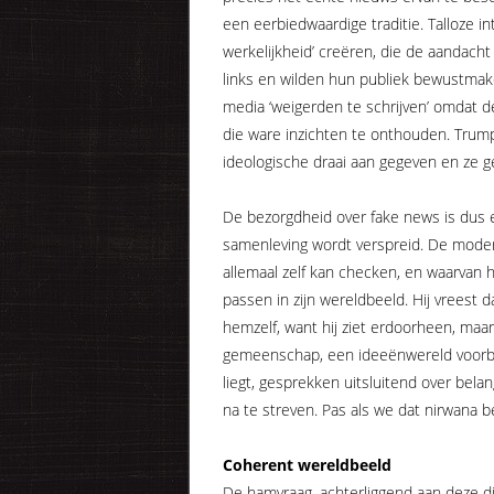
een eerbiedwaardige traditie. Talloze i
werkelijkheid’ creëren, die de aandacht
links en wilden hun publiek bewust­mak
media ‘weigerden te schrijven’ omdat 
die ware inzichten te onthouden. Tru
ideologische draai aan gegeven en ze g
De bezorgdheid over fake news is dus 
samenleving wordt verspreid. De mode
allemaal zelf kan checken, en waarvan hi
passen in zijn wereldbeeld. Hij vreest
hemzelf, want hij ziet erdoorheen, maa
gemeenschap, een ideeën­wereld voorbi
liegt, gesprekken uitsluitend over bela
na te streven. Pas als we dat nirwana
Coherent wereldbeeld
De hamvraag, achterliggend aan deze di