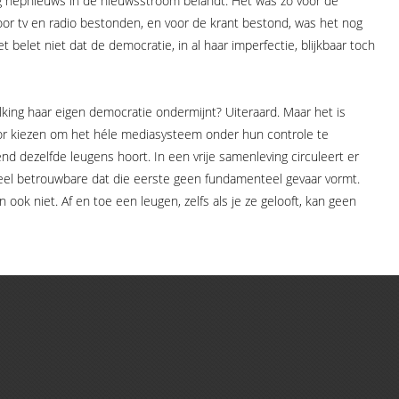
ig nepnieuws in de nieuwsstroom belandt. Het was zo voor de
or tv en radio bestonden, en voor de krant bestond, was het nog
 belet niet dat de democratie, in al haar imperfectie, blijkbaar toch
lking haar eigen democratie ondermijnt? Uiteraard. Maar het is
voor kiezen om het héle mediasysteem onder hun controle te
d dezelfde leugens hoort. In een vrije samenleving circuleert er
eel betrouwbare dat die eerste geen fundamenteel gevaar vormt.
 ook niet. Af en toe een leugen, zelfs als je ze gelooft, kan geen