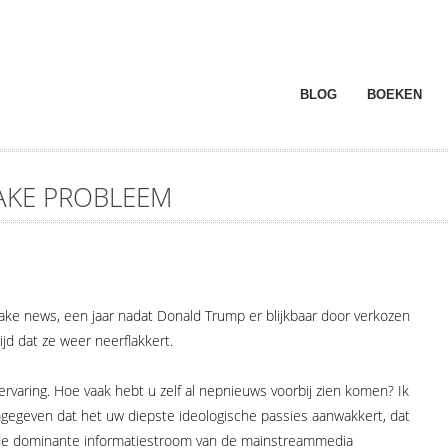
BLOG
BOEKEN
FAKE PROBLEEM
fake news, een jaar nadat Donald Trump er blijkbaar door verkozen
ijd dat ze weer neerflakkert.
varing. Hoe vaak hebt u zelf al nepnieuws voorbij zien komen? Ik
mgegeven dat het uw diepste ideologische passies aanwakkert, dat
zo de dominante informatiestroom van de mainstreammedia