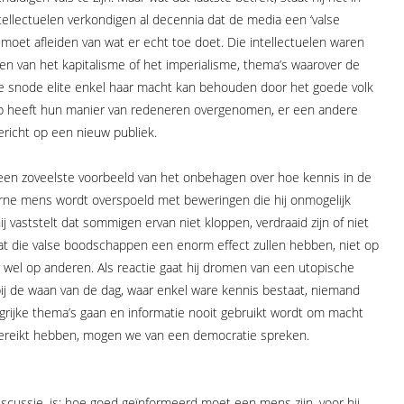
ntellectuelen verkondigen al decennia dat de media een ‘valse
 moet afleiden van wat er echt toe doet. Die intellectuelen waren
en van het kapitalisme of het imperialisme, thema’s waarover de
de snode elite enkel haar macht kan behouden door het goede volk
mp heeft hun manier van redeneren overgenomen, er een andere
ericht op een nieuw publiek.
een zoveelste voorbeeld van het onbehagen over hoe kennis in de
rne mens wordt overspoeld met beweringen die hij onmogelijk
j vaststelt dat sommigen ervan niet kloppen, verdraaid zijn of niet
 dat die valse boodschappen een enorm effect zullen hebben, niet op
r wel op anderen. Als reactie gaat hij dromen van een utopische
j de waan van de dag, waar enkel ware kennis bestaat, niemand
ngrijke thema’s gaan en informatie nooit gebruikt wordt om macht
 bereikt hebben, mogen we van een democratie spreken.
scussie, is: hoe goed geïnformeerd moet een mens zijn, voor hij