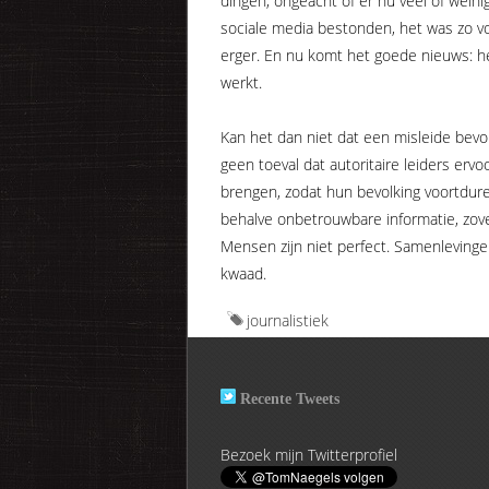
dingen, ongeacht of er nu veel of wein
sociale media bestonden, het was zo vo
erger. En nu komt het goede nieuws: het
werkt.
Kan het dan niet dat een misleide bevo
geen toeval dat autoritaire leiders er
brengen, zodat hun bevolking voortduren
behalve onbetrouwbare informatie, zov
Mensen zijn niet perfect. Samenlevingen
kwaad.
journalistiek
Recente Tweets
Bezoek mijn Twitterprofiel