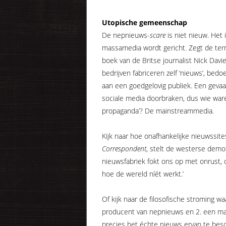
Utopische gemeenschap
De nepnieuws-
scare
is niet nieuw. Het 
massamedia wordt gericht. Zegt de te
boek van de Britse journalist Nick Davies
bedrijven fabriceren zelf ‘nieuws’, bed
aan een goedgelovig publiek. Een gevaa
sociale media doorbraken, dus wie ware
propaganda’? De mainstreammedia.
Kijk naar hoe onafhankelijke nieuwssit
Correspondent
, stelt de westerse democ
nieuwsfabriek fokt ons op met onrust, 
hoe de wereld níét werkt.’
Of kijk naar de filosofische stroming 
producent van nepnieuws en 2. een man
precies het échte nieuws ervan te beschu