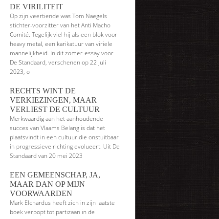
DE VIRILITEIT
Op zijn veertiende was Tom Naegels
stichter-voorzitter van het Anti Macho
Comité. Tegelijk viel hij als een blok voor
heavy metal, een karikatuur van viriele
mannelijkheid. In dit zomer-essay voor
De Standaard, verschenen op 22 juli
2023, o
RECHTS WINT DE
VERKIEZINGEN, MAAR
VERLIEST DE CULTUUR
Merkwaardig aan het aanhoudende
succes van Vlaams Belang is dat het
plaatsvindt in een cultuur die onstuitbaar
in progressieve richting evolueert. Uit De
Standaard van 20 mei 2023
EEN GEMEENSCHAP, JA,
MAAR DAN OP MIJN
VOORWAARDEN
Mark Elchardus heeft zich in zijn laatste
boek verpopt tot partizaan in de