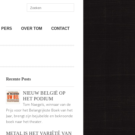
PERS
OVER TOM
CONTACT
Recente Posts
NIEUW BELGIË OP
HET PODIUM
Tom Naegels, winnaar van de
Prijs voor het Belangrijkste Boek van het
Jaar, brengt zijn bejubelde en bekroonde
boek naar het theater.
METAL IS HET VARIÉTÉ VAN