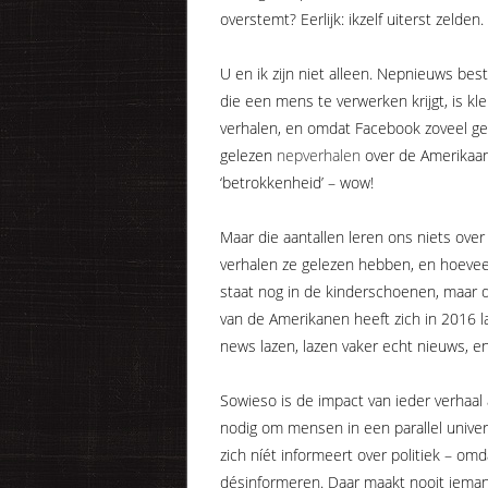
overstemt? Eerlijk: ikzelf uiterst zelde
U en ik zijn niet alleen. Nepnieuws bes
die een mens te verwerken krijgt, is kl
verhalen, en omdat Facebook zoveel geb
gelezen
nepverhalen
over de Amerikaa
‘betrokkenheid’ – wow!
Maar die aantallen leren ons niets ove
verhalen ze gelezen hebben, en hoevee
staat nog in de kinderschoenen, maar 
van de Amerikanen heeft zich in 2016 
news lazen, lazen vaker echt nieuws, e
Sowieso is de impact van ieder verhaal a
nodig om mensen in een parallel univers
zich níét informeert over politiek – omda
désinformeren. Daar maakt nooit ieman