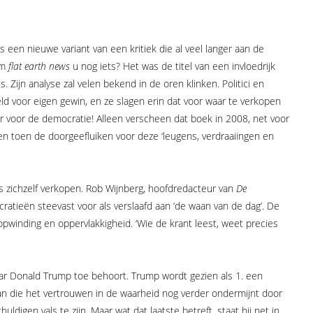
is een nieuwe variant van een kritiek die al veel langer aan de
rm
flat earth news
u nog iets? Het was de titel van een invloedrijk
. Zijn analyse zal velen bekend in de oren klinken. Politici en
oeld voor eigen gewin, en ze slagen erin dat voor waar te verkopen
r voor de democratie! Alleen verscheen dat boek in 2008, net voor
n toen de doorgeefluiken voor deze ‘leugens, verdraaiingen en
es zichzelf verkopen. Rob Wijnberg, hoofdredacteur van
De
ratieën steevast voor als verslaafd aan ‘de waan van de dag’. De
opwinding en oppervlakkigheid. ‘Wie de krant leest, weet precies
waar Donald Trump toe behoort. Trump wordt gezien als 1. een
 die het vertrouwen in de waarheid nog verder ondermijnt door
ldigen vals te zijn. Maar wat dat laatste betreft, staat hij net in