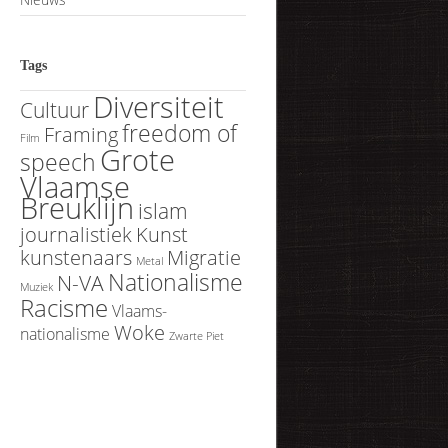
Tags
Diversiteit
Cultuur
freedom of
Framing
Film
Grote
speech
Vlaamse
Breuklijn
islam
journalistiek
Kunst
kunstenaars
Migratie
Metal
Nationalisme
N-VA
Muziek
Racisme
Vlaams-
Woke
nationalisme
Zwarte Piet