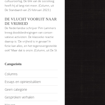
cultuuroorlog. De blik van de socioloog
heeft hij al lang niet meer. (Column, uit
De Standaard van 25 februari 2023.)
DE VLUCHT VOORUIT NAAR
DE VRIJHEID
De Nederlandse schrijver Pim Lammers
kreeg doodsbedreigingen van conser­
vatieve activisten. De klassieke reactie
daarop is: ‘De vrijheid is in gevaar! In
fictie kan alles, en het tegenovergestelde
ook!’ Maar dat is onzin. (Column, uit De St
Categorieën
Columns
Essays en opiniestukken
Geen categorie
Gesproken verhalen
Nieuws