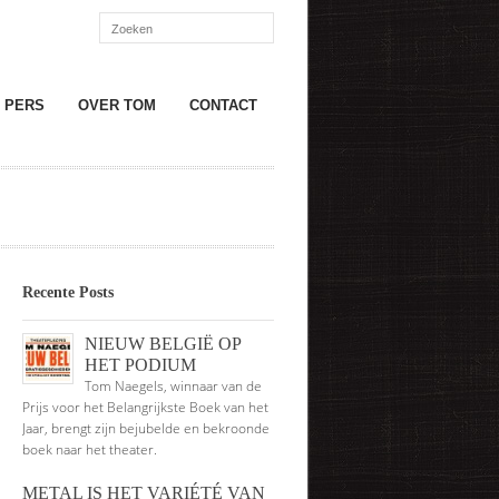
PERS
OVER TOM
CONTACT
Recente Posts
NIEUW BELGIË OP
HET PODIUM
Tom Naegels, winnaar van de
Prijs voor het Belangrijkste Boek van het
Jaar, brengt zijn bejubelde en bekroonde
boek naar het theater.
METAL IS HET VARIÉTÉ VAN