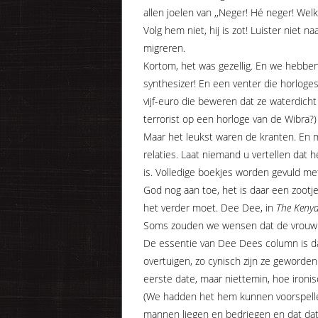
allen joelen van ,,Neger! Hé neger! Wel
Volg hem niet, hij is zot! Luister niet n
migreren.
Kortom, het was gezellig. En we hebben
synthesizer! En een venter die horloges
vijf-euro die beweren dat ze waterdicht z
terrorist op een horloge van de Wibra?)
Maar het leukst waren de kranten. En me
relaties. Laat niemand u vertellen dat
is. Volledige boekjes worden gevuld 
God nog aan toe, het is daar een zoot
het verder moet. Dee Dee, in
The Kenya
Soms zouden we wensen dat de vrouw v
De essentie van Dee Dees column is da
overtuigen, zo cynisch zijn ze geworde
eerste date, maar niettemin, hoe ironis
(We hadden het hem kunnen voorspellen
mannen liegen en bedriegen en dat dat 