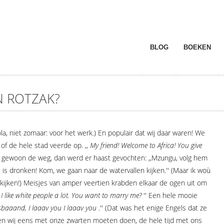
BLOG
BOEKEN
 ROTZAK?
ola, niet zomaar: voor het werk.) En populair dat wij daar waren! We
f de hele stad veerde op. ,,
My friend! Welcome to Africa! You give
 gewoon de weg, dan werd er haast gevochten: ,,Mzungu, volg hem
hij is dronken! Kom, we gaan naar de watervallen kijken.'' (Maar ik woù
 kijken!) Meisjes van amper veertien krabden elkaar de ogen uit om
I like white people a lot. You want to marry me?
'' Een hele mooie
baaand, I laaav you I laaav you
.'' (Dat was het enige Engels dat ze
den wij eens met onze zwarten moeten doen, de hele tijd met ons