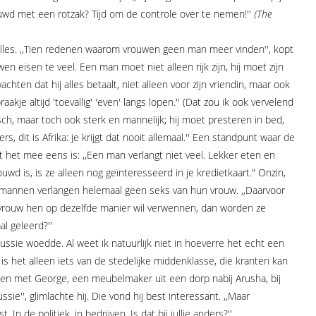
uwd met een rotzak? Tijd om de controle over te nemen!''
(The
alles. ,,Tien redenen waarom vrouwen geen man meer vinden'', kopt
wen eisen te veel. Een man moet niet alleen rijk zijn, hij moet zijn
achten dat hij alles betaalt, niet alleen voor zijn vriendin, maar ook
aakje altijd 'toevallig' 'even' langs lopen.'' (Dat zou ik ook vervelend
sch, maar toch ook sterk en mannelijk; hij moet presteren in bed,
rs, dit is Afrika: je krijgt dat nooit allemaal.'' Een standpunt waar de
 het mee eens is: ,,Een man verlangt niet veel. Lekker eten en
wd is, is ze alleen nog geïnteresseerd in je kredietkaart." Onzin,
e mannen verlangen helemaal geen seks van hun vrouw. ,,Daarvoor
 vrouw hen op dezelfde manier wil verwennen, dan worden ze
al geleerd?''
cussie woedde. Al weet ik natuurlijk niet in hoeverre het echt een
is het alleen iets van de stedelijke middenklasse, die kranten kan
ten met George, een meubelmaker uit een dorp nabij Arusha, bij
ssie'', glimlachte hij. Die vond hij best interessant. ,,Maar
. In de politiek, in bedrijven. Is dat bij jullie anders?''