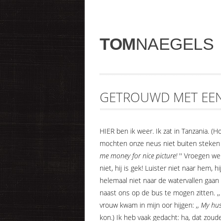
TOM
NAEGELS
GETROUWD MET EEN
HIER ben ik weer. Ik zat in Tanzania. (H
mochten onze neus niet buiten steken o
me money for nice picture!
'' Vroegen we
niet, hij is gek! Luister niet naar hem, 
helemaal niet naar de watervallen gaan
naast ons op de bus te mogen zitten. ,,
vrouw kwam in mijn oor hijgen: ,,
My hus
kon.) Ik heb vaak gedacht: ha, dat zou