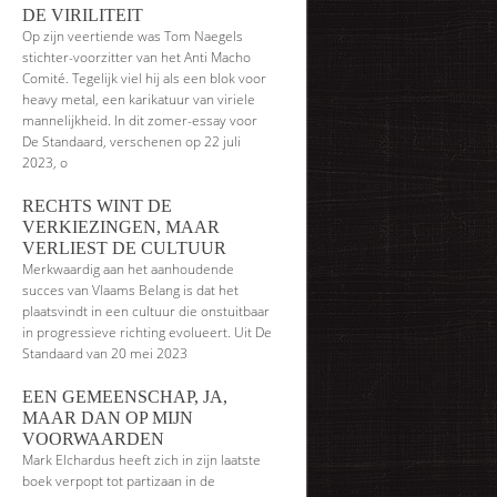
DE VIRILITEIT
Op zijn veertiende was Tom Naegels
stichter-voorzitter van het Anti Macho
Comité. Tegelijk viel hij als een blok voor
heavy metal, een karikatuur van viriele
mannelijkheid. In dit zomer-essay voor
De Standaard, verschenen op 22 juli
2023, o
RECHTS WINT DE
VERKIEZINGEN, MAAR
VERLIEST DE CULTUUR
Merkwaardig aan het aanhoudende
succes van Vlaams Belang is dat het
plaatsvindt in een cultuur die onstuitbaar
in progressieve richting evolueert. Uit De
Standaard van 20 mei 2023
EEN GEMEENSCHAP, JA,
MAAR DAN OP MIJN
VOORWAARDEN
Mark Elchardus heeft zich in zijn laatste
boek verpopt tot partizaan in de