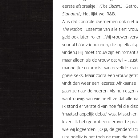
eerste afspraakje!''
(The Citizen.)
,,Getro
Standard.)
Het lijkt wel R&B.
Al is dat controle overnemen ook niet 
The Nation
. Essentie van alle tien: vrou
geld ook laten rollen: ,,Wij vrouwen verw
voor al hààr vriendinnen, die op elk afspr
vinden.) Hij moet trouw zijn en romanti
maar alleen als de vrouw dat wil – ,,zuste
mannelijke columnist van dezelfde krant
goeie seks. Maar zodra een vrouw getrou
vindt dan weer een lezeres: Afrikaans
gaan ze naar de hoeren. Als hun eigen
wantrouwig: van wie heeft ze dat allema
Ik stond er versteld van hoe fel die dis
'maatschappelijk debat' was. Misschien 
lezen. Ik heb geprobeerd erover te pra
wie wij logeerden. ,,O ja, de genderdiscu
uiteindelijk is het toch de man die beslist