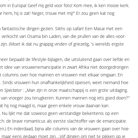
kom in Europa! Geef mij geld voor foto! Kom mee, ik ken mooie kerk.
aar hem, hij is zat! Neger, trouw met mij!" Er zou geen kat nog
 fantastische dingen gezien. Sikhs op safari! Een Masai met een
 verkocht van Osama bin Laden, van die prullen van de alles-voor-
ijn. (Moet ik dat nu grappig vinden of griezelig, 's werelds ergste
er bepaald de lifestyle-bijlagen, die uitsluitend gaan over liefde en
 het idee van vrouwenemancipatie in zwart Afrika niet doorgedrongen
met columns over hoe mannen en vrouwen met elkaar omgaan. En
je. Sinds vrouwen hun onafhankelijkheid opeisen, weet niemand hoe
n Spectator
: ,,Man zijn in onze maatschappij is een grote uitdaging.
an vroeger zou terugkeren. Kunnen mannen nog iets goed doen?''
t hij nog maagd is, maar geen enkele vrouw daarvan kan
n. Nu lijkt me dat sowieso geen verstandige bekentenis op een
ch: de brave romanticus als eerste slachtoffer van de emancipatie.
.) En inderdaad, bijna alle columns van de vrouwen gaan over hoe
maar eens gedaan moet zijn. ,,Vijf dingen om niet te pikken op je