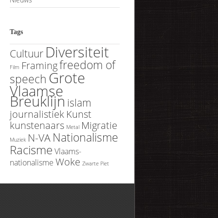
Tags
Diversiteit
Cultuur
freedom of
Framing
Film
Grote
speech
Vlaamse
Breuklijn
islam
journalistiek
Kunst
kunstenaars
Migratie
Metal
Nationalisme
N-VA
Muziek
Racisme
Vlaams-
Woke
nationalisme
Zwarte Piet