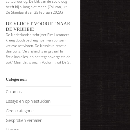
cultuuroorlog. De blik van de socioloog
heeft hij al lang niet meer. (Column, uit
De Standaard van 25 februari 2023.)
DE VLUCHT VOORUIT NAAR
DE VRIJHEID
De Nederlandse schrijver Pim Lammers
kreeg doodsbedreigingen van conser­
vatieve activisten. De klassieke reactie
daarop is: ‘De vrijheid is in gevaar! In
fictie kan alles, en het tegenovergestelde
ook!’ Maar dat is onzin. (Column, uit De St
Categorieën
Columns
Essays en opiniestukken
Geen categorie
Gesproken verhalen
Nieuws