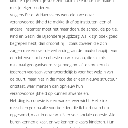
kind!' En je neemt je voor zelf nooit zulke fouten te maken
met je eigen kinderen.
Volgens Peter Adriaenssens wentelen we onze
verantwoordelijkheid te makkelijk af op instituten: een of
andere 'instantie' moet het maar doen, de school, de politie,
Kind en Gezin, de Bijzondere Jeugdzorg. Als ik zijn boek goed
begrepen hebt, dan droomt hij – zoals zovelen die zich
zorgen maken over de verharding van de maatschappij – van
een intense sociale cohesie op wijkniveau, die slechts
minimaal georganiseerd is: genoeg om af te spreken dat
iedereen voortaan verantwoordelijk is voor het welzijn van
de buurt, maar niet in die mate dat er een nieuwe structuur
ontstaat, waar mensen dan opnieuw hun
verantwoordelijkheid op kunnen afwentelen.
Het ding is: cohesie is een wankel evenwicht. Het klinkt
misschien gek na alle voorbeelden die ik hierboven heb
opgesomd, maar in onze wijk ís er veel sociale cohesie. Alle
buren kennen elkaar, en we kennen elkaars kinderen. Hun