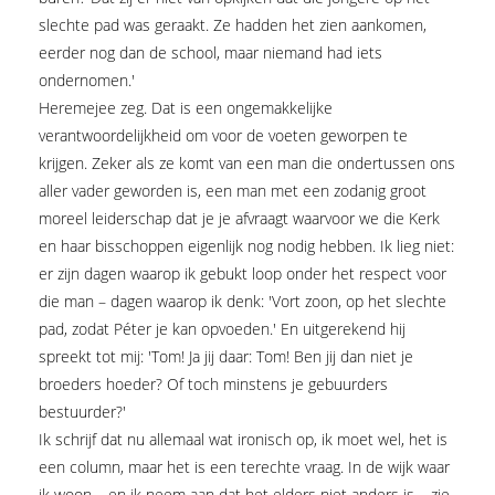
slechte pad was geraakt. Ze hadden het zien aankomen,
eerder nog dan de school, maar niemand had iets
ondernomen.'
Heremejee zeg. Dat is een ongemakkelijke
verantwoordelijkheid om voor de voeten geworpen te
krijgen. Zeker als ze komt van een man die ondertussen ons
aller vader geworden is, een man met een zodanig groot
moreel leiderschap dat je je afvraagt waarvoor we die Kerk
en haar bisschoppen eigenlijk nog nodig hebben. Ik lieg niet:
er zijn dagen waarop ik gebukt loop onder het respect voor
die man – dagen waarop ik denk: 'Vort zoon, op het slechte
pad, zodat Péter je kan opvoeden.' En uitgerekend hij
spreekt tot mij: 'Tom! Ja jij daar: Tom! Ben jij dan niet je
broeders hoeder? Of toch minstens je gebuurders
bestuurder?'
Ik schrijf dat nu allemaal wat ironisch op, ik moet wel, het is
een column, maar het is een terechte vraag. In de wijk waar
ik woon – en ik neem aan dat het elders niet anders is – zie