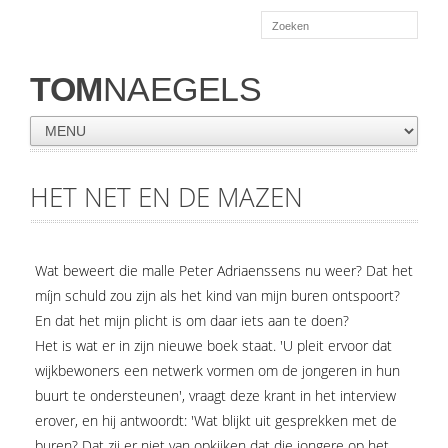
TOM
NAEGELS
HET NET EN DE MAZEN
Wat beweert die malle Peter Adriaenssens nu weer? Dat het
míjn schuld zou zijn als het kind van mijn buren ontspoort?
En dat het mijn plicht is om daar iets aan te doen?
Het is wat er in zijn nieuwe boek staat. 'U pleit ervoor dat
wijkbewoners een netwerk vormen om de jongeren in hun
buurt te ondersteunen', vraagt deze krant in het interview
erover, en hij antwoordt: 'Wat blijkt uit gesprekken met de
buren? Dat zij er niet van opkijken dat die jongere op het