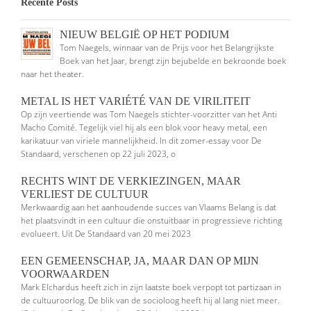
Recente Posts
NIEUW BELGIË OP HET PODIUM
Tom Naegels, winnaar van de Prijs voor het Belangrijkste
Boek van het Jaar, brengt zijn bejubelde en bekroonde boek
naar het theater.
METAL IS HET VARIÉTÉ VAN DE VIRILITEIT
Op zijn veertiende was Tom Naegels stichter-voorzitter van het Anti
Macho Comité. Tegelijk viel hij als een blok voor heavy metal, een
karikatuur van viriele mannelijkheid. In dit zomer-essay voor De
Standaard, verschenen op 22 juli 2023, o
RECHTS WINT DE VERKIEZINGEN, MAAR
VERLIEST DE CULTUUR
Merkwaardig aan het aanhoudende succes van Vlaams Belang is dat
het plaatsvindt in een cultuur die onstuitbaar in progressieve richting
evolueert. Uit De Standaard van 20 mei 2023
EEN GEMEENSCHAP, JA, MAAR DAN OP MIJN
VOORWAARDEN
Mark Elchardus heeft zich in zijn laatste boek verpopt tot partizaan in
de cultuuroorlog. De blik van de socioloog heeft hij al lang niet meer.