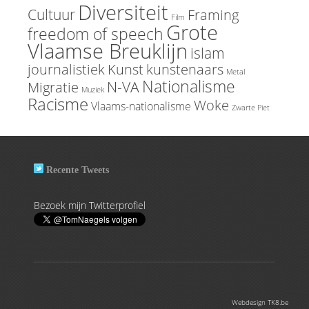
Diversiteit
Cultuur
Framing
Film
Grote
freedom of speech
Vlaamse Breuklijn
islam
journalistiek
Kunst
kunstenaars
Metal
Nationalisme
N-VA
Migratie
Muziek
Racisme
Woke
Vlaams-nationalisme
Zwarte Piet
Recente Tweets
Bezoek mijn Twitterprofiel
Webdesign TK8.be