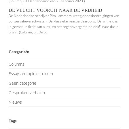
(Column, uit De Standaard van 25 februari 2023.)
DE VLUCHT VOORUIT NAAR DE VRIJHEID
De Nederlandse schrijver Pim Lammers kreeg doodsbedreigingen van
conser­vatieve activisten. De klassieke reactie daarop is: ‘De vrijheid is
in gevaar! In fictie kan alles, en het tegenovergestelde ook!’ Maar dat is
onzin. (Column, uit De St
Categorieën
Columns
Essays en opiniestukken
Geen categorie
Gesproken verhalen
Nieuws
Tags