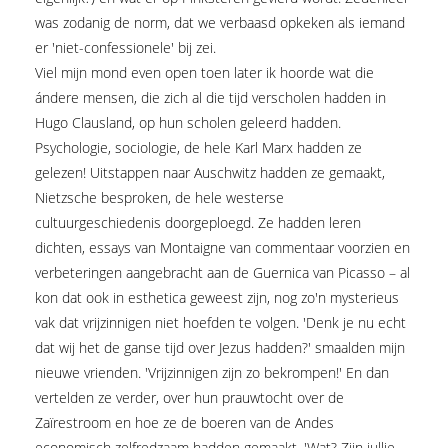
was zodanig de norm, dat we verbaasd opkeken als iemand
er 'niet-confessionele' bij zei.
Viel mijn mond even open toen later ik hoorde wat die
ándere mensen, die zich al die tijd verscholen hadden in
Hugo Clausland, op hun scholen geleerd hadden.
Psychologie, sociologie, de hele Karl Marx hadden ze
gelezen! Uitstappen naar Auschwitz hadden ze gemaakt,
Nietzsche besproken, de hele westerse
cultuurgeschiedenis doorgeploegd. Ze hadden leren
dichten, essays van Montaigne van commentaar voorzien en
verbeteringen aangebracht aan de Guernica van Picasso – al
kon dat ook in esthetica geweest zijn, nog zo'n mysterieus
vak dat vrijzinnigen niet hoefden te volgen. 'Denk je nu echt
dat wij het de ganse tijd over Jezus hadden?' smaalden mijn
nieuwe vrienden. 'Vrijzinnigen zijn zo bekrompen!' En dan
vertelden ze verder, over hun prauwtocht over de
Zaïrestroom en hoe ze de boeren van de Andes
economisch zelfredzaam hadden gemaakt. 'Wat? Zijn jullie