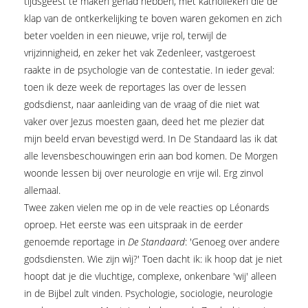
tijdsgeest te maken gehad hebben, met katholieken die de
klap van de ontkerkelijking te boven waren gekomen en zich
beter voelden in een nieuwe, vrije rol, terwijl de
vrijzinnigheid, en zeker het vak Zedenleer, vastgeroest
raakte in de psychologie van de contestatie. In ieder geval:
toen ik deze week de reportages las over de lessen
godsdienst, naar aanleiding van de vraag of die niet wat
vaker over Jezus moesten gaan, deed het me plezier dat
mijn beeld ervan bevestigd werd. In De Standaard las ik dat
alle levensbeschouwingen erin aan bod komen. De Morgen
woonde lessen bij over neurologie en vrije wil. Erg zinvol
allemaal.
Twee zaken vielen me op in de vele reacties op Léonards
oproep. Het eerste was een uitspraak in de eerder
genoemde reportage in
De Standaard
: 'Genoeg over andere
godsdiensten. Wie zijn wìj?' Toen dacht ik: ik hoop dat je niet
hoopt dat je die vluchtige, complexe, onkenbare 'wij' alleen
in de Bijbel zult vinden. Psychologie, sociologie, neurologie