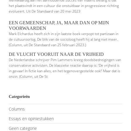
Merkwaardig aan het aanhoudende succes van Vlaams Belang is dat
het plaatsvindt in een cultuur die onstuitbaar in progressieve richting
evolueert. Uit De Standaard van 20 mei 2023
EEN GEMEENSCHAP, JA, MAAR DAN OP MIJN
VOORWAARDEN
Mark Elchardus heeft zich in zijn laatste boek verpopt tot partizaan in
de cultuuroorlog. De blik van de socioloog heeft hij al lang niet meer.
(Column, uit De Standaard van 25 februari 2023.)
DE VLUCHT VOORUIT NAAR DE VRIJHEID
De Nederlandse schrijver Pim Lammers kreeg doodsbedreigingen van
conser­vatieve activisten. De klassieke reactie daarop is: ‘De vrijheid is
in gevaar! In fictie kan alles, en het tegenovergestelde ook!’ Maar dat is
onzin. (Column, uit De St
Categorieën
Columns
Essays en opiniestukken
Geen categorie