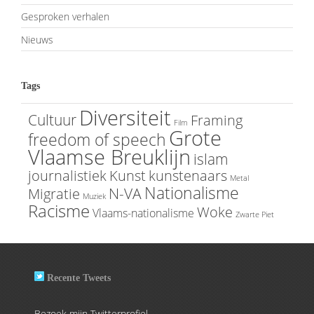
Gesproken verhalen
Nieuws
Tags
Diversiteit
Cultuur
Framing
Film
Grote
freedom of speech
Vlaamse Breuklijn
islam
journalistiek
Kunst
kunstenaars
Metal
Nationalisme
N-VA
Migratie
Muziek
Racisme
Woke
Vlaams-nationalisme
Zwarte Piet
Recente Tweets
Bezoek mijn Twitterprofiel