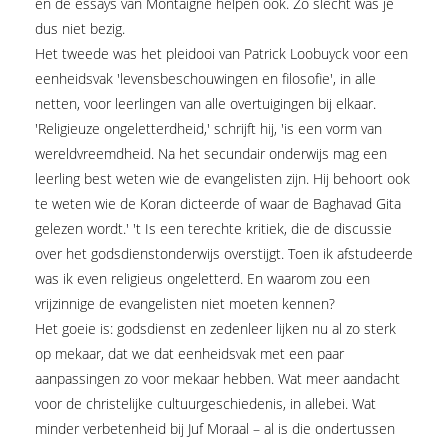
en de essays van Montaigne helpen ook. Zo slecht was je
dus niet bezig.
Het tweede was het pleidooi van Patrick Loobuyck voor een
eenheidsvak 'levensbeschouwingen en filosofie', in alle
netten, voor leerlingen van alle overtuigingen bij elkaar.
'Religieuze ongeletterdheid,' schrijft hij, 'is een vorm van
wereldvreemdheid. Na het secundair onderwijs mag een
leerling best weten wie de evangelisten zijn. Hij behoort ook
te weten wie de Koran dicteerde of waar de Baghavad Gita
gelezen wordt.' 't Is een terechte kritiek, die de discussie
over het godsdienstonderwijs overstijgt. Toen ik afstudeerde
was ik even religieus ongeletterd. En waarom zou een
vrijzinnige de evangelisten niet moeten kennen?
Het goeie is: godsdienst en zedenleer lijken nu al zo sterk
op mekaar, dat we dat eenheidsvak met een paar
aanpassingen zo voor mekaar hebben. Wat meer aandacht
voor de christelijke cultuurgeschiedenis, in allebei. Wat
minder verbetenheid bij Juf Moraal – al is die ondertussen