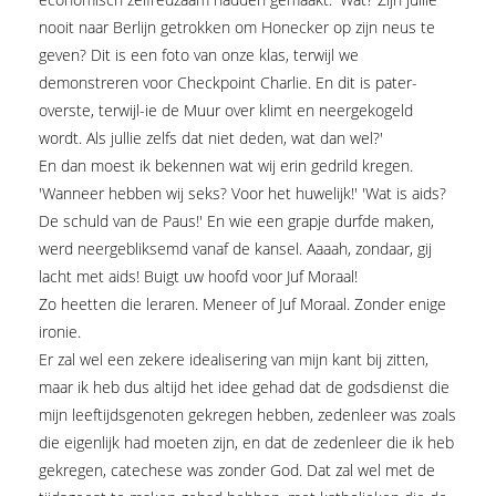
nooit naar Berlijn getrokken om Honecker op zijn neus te
geven? Dit is een foto van onze klas, terwijl we
demonstreren voor Checkpoint Charlie. En dit is pater-
overste, terwijl-ie de Muur over klimt en neergekogeld
wordt. Als jullie zelfs dat niet deden, wat dan wel?'
En dan moest ik bekennen wat wij erin gedrild kregen.
'Wanneer hebben wij seks? Voor het huwelijk!' 'Wat is aids?
De schuld van de Paus!' En wie een grapje durfde maken,
werd neergebliksemd vanaf de kansel. Aaaah, zondaar, gij
lacht met aids! Buigt uw hoofd voor Juf Moraal!
Zo heetten die leraren. Meneer of Juf Moraal. Zonder enige
ironie.
Er zal wel een zekere idealisering van mijn kant bij zitten,
maar ik heb dus altijd het idee gehad dat de godsdienst die
mijn leeftijdsgenoten gekregen hebben, zedenleer was zoals
die eigenlijk had moeten zijn, en dat de zedenleer die ik heb
gekregen, catechese was zonder God. Dat zal wel met de