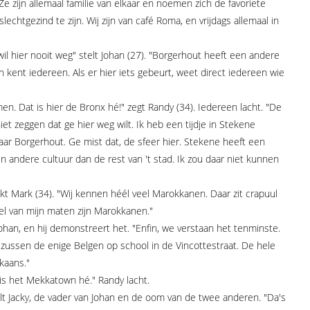
Ze zijn allemaal familie van elkaar en noemen zich de favoriete
echtgezind te zijn. Wij zijn van café Roma, en vrijdags allemaal in
wil hier nooit weg" stelt Johan (27). "Borgerhout heeft een andere
een kent iedereen. Als er hier iets gebeurt, weet direct iedereen wie
men. Dat is hier de Bronx hé!" zegt Randy (34). Iedereen lacht. "De
niet zeggen dat ge hier weg wilt. Ik heb een tijdje in Stekene
r Borgerhout. Ge mist dat, de sfeer hier. Stekene heeft een
 andere cultuur dan de rest van 't stad. Ik zou daar niet kunnen
t Mark (34). "Wij kennen héél veel Marokkanen. Daar zit crapuul
l van mijn maten zijn Marokkanen."
ohan, en hij demonstreert het. "Enfin, we verstaan het tenminste.
zussen de enige Belgen op school in de Vincottestraat. De hele
kaans."
is het Mekkatown hé." Randy lacht.
t Jacky, de vader van Johan en de oom van de twee anderen. "Da's