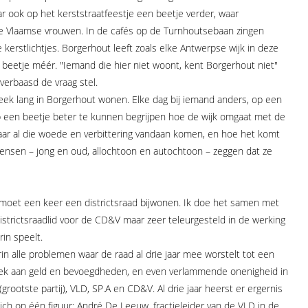
aar ook op het kerststraatfeestje een beetje verder, waar
e Vlaamse vrouwen. In de cafés op de Turnhoutsebaan zingen
erstlichtjes. Borgerhout leeft zoals elke Antwerpse wijk in deze
n beetje méér. "Iemand die hier niet woont, kent Borgerhout niet"
erbaasd de vraag stel.
week lang in Borgerhout wonen. Elke dag bij iemand anders, op een
oop een beetje beter te kunnen begrijpen hoe de wijk omgaat met de
ar al die woede en verbittering vandaan komen, en hoe het komt
ensen – jong en oud, allochtoon en autochtoon – zeggen dat ze
 moet een keer een districtsraad bijwonen. Ik doe het samen met
istrictsraadlid voor de CD&V maar zeer teleurgesteld in de werking
rin speelt.
in alle problemen waar de raad al drie jaar mee worstelt tot een
ek aan geld en bevoegdheden, en even verlammende onenigheid in
grootste partij), VLD, SP.A en CD&V. Al drie jaar heerst er ergernis
 zich op één figuur: André De Leeuw, fractieleider van de VLD in de