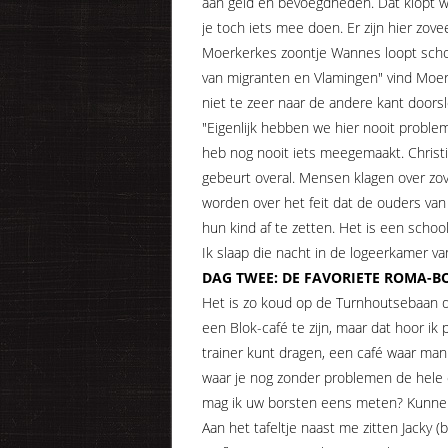
aan geld en bevoegdheden. Dat klopt w
je toch iets mee doen. Er zijn hier zo
Moerkerkes zoontje Wannes loopt schoo
van migranten en Vlamingen" vind Moerk
niet te zeer naar de andere kant doorsl
"Eigenlijk hebben we hier nooit problem
heb nog nooit iets meegemaakt. Christin
gebeurt overal. Mensen klagen over zov
worden over het feit dat de ouders va
hun kind af te zetten. Het is een schoo
Ik slaap die nacht in de logeerkamer va
DAG TWEE: DE FAVORIETE ROMA-B
Het is zo koud op de Turnhoutsebaan da
een Blok-café te zijn, maar dat hoor ik 
trainer kunt dragen, een café waar man
waar je nog zonder problemen de hele d
mag ik uw borsten eens meten? Kunnen 
Aan het tafeltje naast me zitten Jacky (