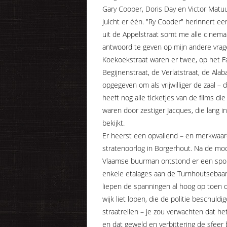
Gary Cooper, Doris Day en Victor Matuu
juicht er één. "Ry Cooder" herinnert ee
uit de Appelstraat somt me alle cinema
antwoord te geven op mijn andere vragen
Koekoekstraat waren er twee, op het Fa
Begijnenstraat, de Verlatstraat, de Alab
opgegeven om als vrijwilliger de zaal 
heeft nog alle ticketjes van de films die
waren door zestiger Jacques, die lang 
bekijkt.
Er heerst een opvallend – en merkwaa
stratenoorlog in Borgerhout. Na de m
Vlaamse buurman ontstond er een spon
enkele etalages aan de Turnhoutsebaan
liepen de spanningen al hoog op toen d
wijk liet lopen, die de politie beschuld
straatrellen – je zou verwachten dat het
en dat geweld en verbittering de sfee