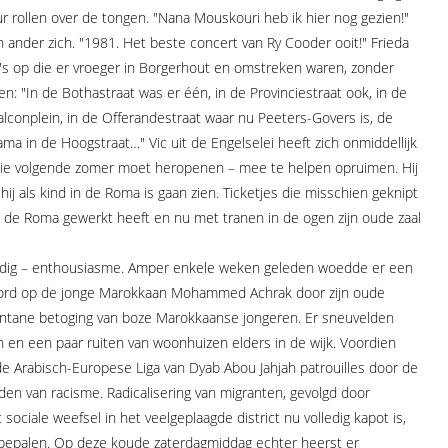
r rollen over de tongen. "Nana Mouskouri heb ik hier nog gezien!"
n ander zich. "1981. Het beste concert van Ry Cooder ooit!" Frieda
's op die er vroeger in Borgerhout en omstreken waren, zonder
: "In de Bothastraat was er één, in de Provinciestraat ook, in de
lconplein, in de Offerandestraat waar nu Peeters-Govers is, de
ama in de Hoogstraat…" Vic uit de Engelselei heeft zich onmiddellijk
– die volgende zomer moet heropenen – mee te helpen opruimen. Hij
 hij als kind in de Roma is gaan zien. Ticketjes die misschien geknipt
in de Roma gewerkt heeft en nu met tranen in de ogen zijn oude zaal
rdig – enthousiasme. Amper enkele weken geleden woedde er een
oord op de jonge Marokkaan Mohammed Achrak door zijn oude
tane betoging van boze Marokkaanse jongeren. Er sneuvelden
 en een paar ruiten van woonhuizen elders in de wijk. Voordien
e Arabisch-Europese Liga van Dyab Abou Jahjah patrouilles door de
igden van racisme. Radicalisering van migranten, gevolgd door
 sociale weefsel in het veelgeplaagde district nu volledig kapot is,
r bepalen. Op deze koude zaterdagmiddag echter heerst er