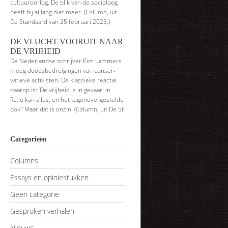
cultuuroorlog. De blik van de socioloog
heeft hij al lang niet meer. (Column, uit
De Standaard van 25 februari 2023.)
DE VLUCHT VOORUIT NAAR
DE VRIJHEID
De Nederlandse schrijver Pim Lammers
kreeg doodsbedreigingen van conser­
vatieve activisten. De klassieke reactie
daarop is: ‘De vrijheid is in gevaar! In
fictie kan alles, en het tegenovergestelde
ook!’ Maar dat is onzin. (Column, uit De St
Categorieën
Columns
Essays en opiniestukken
Geen categorie
Gesproken verhalen
Nieuws