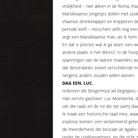
vrolijkheid – niet alleen in de Roma, m
Marokkaanse jongetjes dollen met oud
Vlaamse dronkelappen en knipperen de k
periode leeft – misschien zelfs nog ee
zegt een Marokkaanse man, als ik hem v
En dat is precies wat ik ga doen: een 
andere plaats in het district. In de h
spanningen van de laatste maanden, wa
dat desondanks zoveel verschillende m
nergens anders zouden willen wonen.
DAG EEN. LUC.
Iedereen die Borgerhout wil begrijpen,
mijn eerste gastheer: Luc Moerkerke, d
van die raad, en de rol die zijn partij daa
Ik maak een historische raad mee, waar
explosie komen: een verlammend gebr
de meerderheid, die bestaat uit Agalev (
onder de coalitiepartners, en die richt