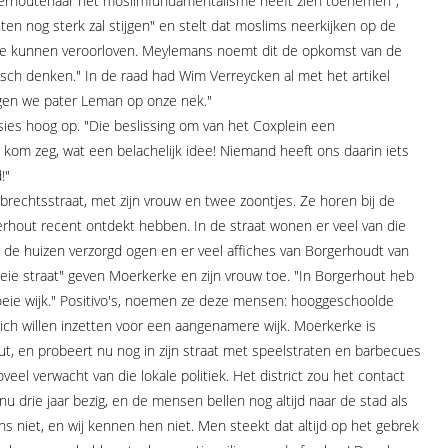
rgerhoutenaar het moslimfundamentalisme heeft zien toenemen",
anten nog sterk zal stijgen" en stelt dat moslims neerkijken op de
 te kunnen veroorloven. Meylemans noemt dit de opkomst van de
tisch denken." In de raad had Wim Verreycken al met het artikel
rijgen we pater Leman op onze nek."
ies hoog op. "Die beslissing om van het Coxplein een
kom zeg, wat een belachelijk idee! Niemand heeft ons daarin iets
!"
brechtsstraat, met zijn vrouw en twee zoontjes. Ze horen bij de
rhout recent ontdekt hebben. In de straat wonen er veel van die
r de huizen verzorgd ogen en er veel affiches van Borgerhoudt van
e straat" geven Moerkerke en zijn vrouw toe. "In Borgerhout heb
 goeie wijk." Positivo's, noemen ze deze mensen: hooggeschoolde
ich willen inzetten voor een aangenamere wijk. Moerkerke is
t, en probeert nu nog in zijn straat met speelstraten en barbecues
eel verwacht van die lokale politiek. Het district zou het contact
nu drie jaar bezig, en de mensen bellen nog altijd naar de stad als
niet, en wij kennen hen niet. Men steekt dat altijd op het gebrek