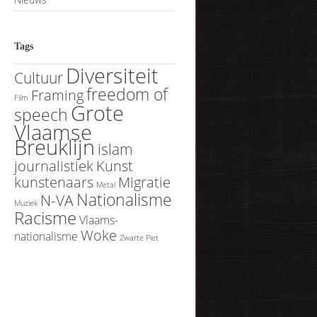
Tags
Diversiteit
Cultuur
freedom of
Framing
Film
Grote
speech
Vlaamse
Breuklijn
islam
journalistiek
Kunst
kunstenaars
Migratie
Metal
Nationalisme
N-VA
Muziek
Racisme
Vlaams-
Woke
nationalisme
Zwarte Piet