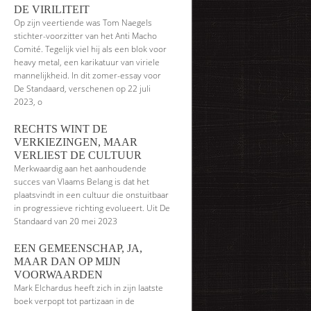
DE VIRILITEIT
Op zijn veertiende was Tom Naegels
stichter-voorzitter van het Anti Macho
Comité. Tegelijk viel hij als een blok voor
heavy metal, een karikatuur van viriele
mannelijkheid. In dit zomer-essay voor
De Standaard, verschenen op 22 juli
2023, o
RECHTS WINT DE
VERKIEZINGEN, MAAR
VERLIEST DE CULTUUR
Merkwaardig aan het aanhoudende
succes van Vlaams Belang is dat het
plaatsvindt in een cultuur die onstuitbaar
in progressieve richting evolueert. Uit De
Standaard van 20 mei 2023
EEN GEMEENSCHAP, JA,
MAAR DAN OP MIJN
VOORWAARDEN
Mark Elchardus heeft zich in zijn laatste
boek verpopt tot partizaan in de