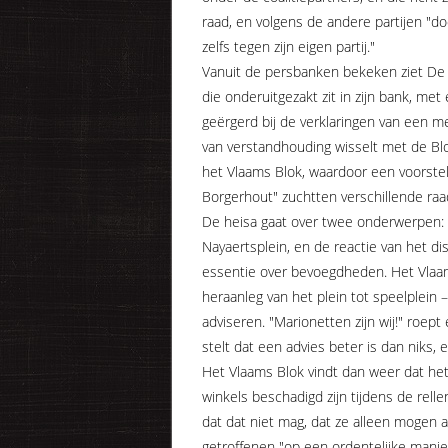
raad, en volgens de andere partijen "d
zelfs tegen zijn eigen partij."
Vanuit de persbanken bekeken ziet De 
die onderuitgezakt zit in zijn bank, me
geërgerd bij de verklaringen van een meer
van verstandhouding wisselt met de Bl
het Vlaams Blok, waardoor een voorste
Borgerhout" zuchtten verschillende raa
De heisa gaat over twee onderwerpen: 
Nayaertsplein, en de reactie van het di
essentie over bevoegdheden. Het Vlaam
heraanleg van het plein tot speelplein –
adviseren. "Marionetten zijn wij!" ro
stelt dat een advies beter is dan niks,
Het Vlaams Blok vindt dan weer dat het 
winkels beschadigd zijn tijdens de rel
dat dat niet mag, dat ze alleen mogen 
getroffenen "op een ordentelijke mani