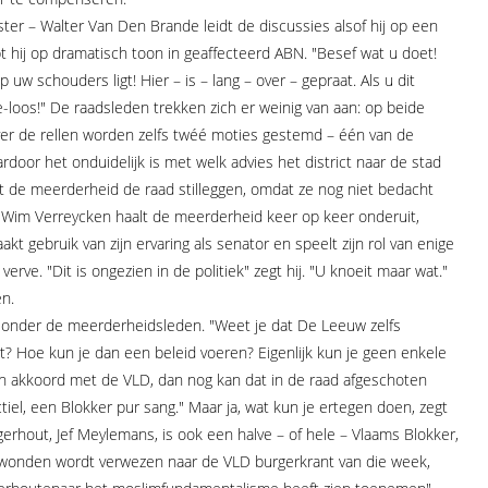
ter – Walter Van Den Brande leidt de discussies alsof hij op een
t hij op dramatisch toon in geaffecteerd ABN. "Besef wat u doet!
 uw schouders ligt! Hier – is – lang – over – gepraat. Als u dit
-loos!" De raadsleden trekken zich er weinig van aan: op beide
 Over de rellen worden zelfs twéé moties gestemd – één van de
door het onduidelijk is met welk advies het district naar de stad
de meerderheid de raad stilleggen, omdat ze nog niet bedacht
. Wim Verreycken haalt de meerderheid keer op keer onderuit,
t gebruik van zijn ervaring als senator en speelt zijn rol van enige
erve. "Dit is ongezien in de politiek" zegt hij. "U knoeit maar wat."
en.
d onder de meerderheidsleden. "Weet je dat De Leeuw zelfs
t? Hoe kun je dan een beleid voeren? Eigenlijk kun je geen enkele
en akkoord met de VLD, dan nog kan dat in de raad afgeschoten
iel, een Blokker pur sang." Maar ja, wat kun je ertegen doen, zegt
erhout, Jef Meylemans, is ook een halve – of hele – Vlaams Blokker,
ewonden wordt verwezen naar de VLD burgerkrant van die week,