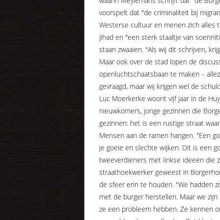
waarin Meylemans schrijft dat "de Bo
voorspelt dat "de criminaliteit bij migr
Westerse cultuur en menen zich alles
Jihad en "een sterk staaltje van soenni
staan zwaaien. "Als wij dit schrijven, k
Maar ook over de stad lopen de discuss
openluchtschaatsbaan te maken – allez 
gevraagd, maar wij krijgen wel de schuld
Luc Moerkerke woont vijf jaar in de Huy
nieuwkomers, jonge gezinnen die Borge
gezinnen: het is een rustige straat waa
Mensen aan de ramen hangen. "Een goei
je goeie en slechte wijken. Dit is een
tweeverdieners met linkse ideeën die z
straathoekwerker geweest in Borgerhou
de sfeer erin te houden. "We hadden zov
met de burger herstellen. Maar we zijn 
ze een probleem hebben. Ze kennen ons 