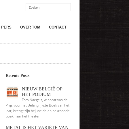
PERS
OVER TOM
CONTACT
Recente Posts
NIEUW BELGIË OP
HET PODIUM
Tom Naegels, winnaar van de
Prijs voor het Belangrijkste Boek van het
Jaar, brengt zijn bejubelde en bekroonde
boek naar het theater.
METAL IS HET VARIÉTÉ VAN