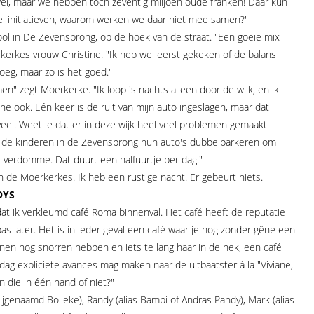
el, maar we hebben toch zeventig miljoen oude franken! Daar kun
veel initiatieven, waarom werken we daar niet mee samen?"
l in De Zevensprong, op de hoek van de straat. "Een goeie mix
erkes vrouw Christine. "Ik heb wel eerst gekeken of de balans
oeg, maar zo is het goed."
en" zegt Moerkerke. "Ik loop 's nachts alleen door de wijk, en ik
e ook. Eén keer is de ruit van mijn auto ingeslagen, maar dat
eel. Weet je dat er in deze wijk heel veel problemen gemaakt
n de kinderen in de Zevensprong hun auto's dubbelparkeren om
l verdomme. Dat duurt een halfuurtje per dag."
n de Moerkerkes. Ik heb een rustige nacht. Er gebeurt niets.
OYS
t ik verkleumd café Roma binnenval. Het café heeft de reputatie
pas later. Het is in ieder geval een café waar je nog zonder gêne een
nen nog snorren hebben en iets te lang haar in de nek, een café
ag expliciete avances mag maken naar de uitbaatster à la "Viviane,
die in één hand of niet?"
bijgenaamd Bolleke), Randy (alias Bambi of Andras Pandy), Mark (alias