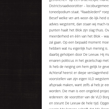
Districtsraadvoorzitter – locoburgemees
toneelpodium staat. "Raadsleden!" roep
Besef welke ver-ant-woor-de-lijk-heid op
advies wegstemt, dan staan wij mach-te
punten haalt het Blok zijn slag thuis.
meerderheid en één van het Blok – waar
zal gaan. Op een bepaald moment moet 
hebben wat nu eigenlijk hun mening is
daarbij geholpen door De Leeuw. Hij maak
ervaren politicus in het gezelschap met v
Ik heb de neiging om hem gelijk te gev
Achteraf heerst er diepe verslagenhei
voorstellen van zijn eigen VLD wegstem
afspraak maken, want zelfs al heb je e
worden. Die man is een ongeleid project
iedereen: de voorzitter van de VLD Borg
en steunt De Leeuw de hele tijd. Opg