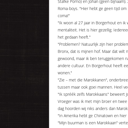
Stafke Porno) en Johan (geen bijnaam). 
Roma-boys. "Hier hebt ge geen tijd om sl
coma!"
"Ik woon al 27 jaar in Borgerhout en ik 
mentaliteit. Het is hier gezellig. Ieder
het gedaan heeft."
"Problemen? Natuurlijk zijn hier proble
Bronx, dat is mijnen hof. Maar dat wilt 
gewoond, maar ik ben teruggekomen naa
andere cultuur. En Borgerhout heeft een
wonen."
"Zie – met die Marokkanen", onderbreek
tussen maar ook goei mannen. Heel vee
"Ik spréék zelfs Marokkaans" beweert J
Vroeger was ik met mijn broer en twee 
dag hoorden wij niks anders dan Marok
"In Amerika hebt ge Chinatown en hier 
"Mijn buurman is een Marokkaan" vertel