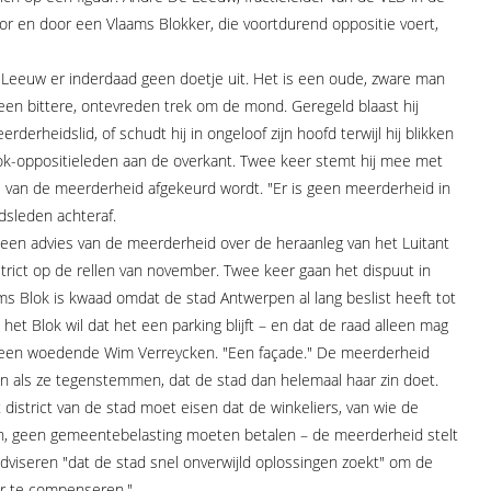
oor en door een Vlaams Blokker, die voortdurend oppositie voert,
Leeuw er inderdaad geen doetje uit. Het is een oude, zware man
t een bittere, ontevreden trek om de mond. Geregeld blaast hij
derheidslid, of schudt hij in ongeloof zijn hoofd terwijl hij blikken
ok-oppositieleden aan de overkant. Twee keer stemt hij mee met
l van de meerderheid afgekeurd wordt. "Er is geen meerderheid in
dsleden achteraf.
een advies van de meerderheid over de heraanleg van het Luitant
strict op de rellen van november. Twee keer gaan het dispuut in
s Blok is kwaad omdat de stad Antwerpen al lang beslist heeft tot
 het Blok wil dat het een parking blijft – en dat de raad alleen mag
ept een woedende Wim Verreycken. "Een façade." De meerderheid
 en als ze tegenstemmen, dat de stad dan helemaal haar zin doet.
district van de stad moet eisen dat de winkeliers, van wie de
len, geen gemeentebelasting moeten betalen – de meerderheid stelt
adviseren "dat de stad snel onverwijld oplossingen zoekt" om de
er te compenseren."