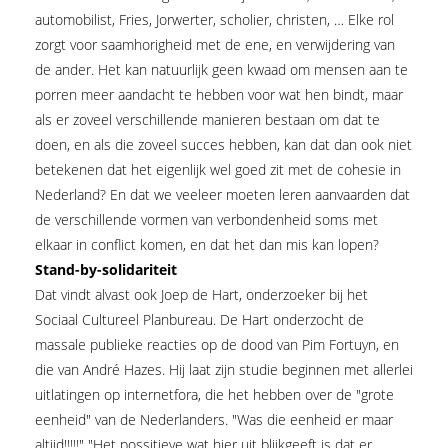
automobilist, Fries, Jorwerter, scholier, christen, … Elke rol
zorgt voor saamhorigheid met de ene, en verwijdering van
de ander. Het kan natuurlijk geen kwaad om mensen aan te
porren meer aandacht te hebben voor wat hen bindt, maar
als er zoveel verschillende manieren bestaan om dat te
doen, en als die zoveel succes hebben, kan dat dan ook niet
betekenen dat het eigenlijk wel goed zit met de cohesie in
Nederland? En dat we veeleer moeten leren aanvaarden dat
de verschillende vormen van verbondenheid soms met
elkaar in conflict komen, en dat het dan mis kan lopen?
Stand-by-solidariteit
Dat vindt alvast ook Joep de Hart, onderzoeker bij het
Sociaal Cultureel Planbureau. De Hart onderzocht de
massale publieke reacties op de dood van Pim Fortuyn, en
die van André Hazes. Hij laat zijn studie beginnen met allerlei
uitlatingen op internetfora, die het hebben over de "grote
eenheid" van de Nederlanders. "Was die eenheid er maar
altijd!!!!!" "Het possitieve wat hier uit blijkgeeft is dat er