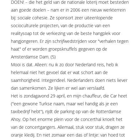
DOEN! – die het geld van de nationale loterij moet besteden
aan goede doelen – nam er in 2006 een nieuw werkterrein
bij: sociale cohesie. Ze sponsort zeer uiteenlopende
socioculturele projecten, van de productie van een
realitysoap tot de verkiezing van de beste hangplek voor
hangjongeren. Er zijn schrijfwedstrijden voor "verhalen tegen
haat" of er worden groepsknuffels gegeven op de
Amsterdamse Dam. (5)
Mooi is dat. Alleen: nu ik zo door Nederland reis, heb ik
helemaal niet het gevoel dat er wat schort aan de
saamhorigheid. Integendeel. Nederlanders doen niets liever
dan samenkomen. Ze lijken er wel aan verslaafd.
Het is zondagavond 29 april, en mijn chauffeur, die Car heet
("een gewone Turkse naam, maar wel handig als je een
taxibedrijf hebt"), rijdt de parking op van de Rotterdamse
Ahoy. Op het enorme plein voor de concerthal krioelt het
van de concertgangers. Allemaal, stuk voor stuk, dragen ze
oranje kledij. En niet zomaar een das of lintje: van hoed tot