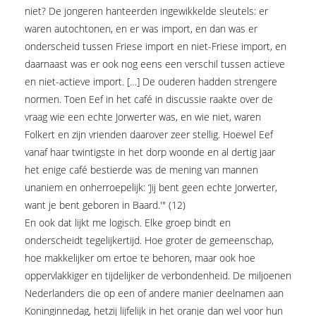
niet? De jongeren hanteerden ingewikkelde sleutels: er
waren autochtonen, en er was import, en dan was er
onderscheid tussen Friese import en niet-Friese import, en
daarnaast was er ook nog eens een verschil tussen actieve
en niet-actieve import. […] De ouderen hadden strengere
normen. Toen Eef in het café in discussie raakte over de
vraag wie een echte Jorwerter was, en wie niet, waren
Folkert en zijn vrienden daarover zeer stellig. Hoewel Eef
vanaf haar twintigste in het dorp woonde en al dertig jaar
het enige café bestierde was de mening van mannen
unaniem en onherroepelijk: ‘Jij bent geen echte Jorwerter,
want je bent geboren in Baard.'" (12)
En ook dat lijkt me logisch. Elke groep bindt en
onderscheidt tegelijkertijd. Hoe groter de gemeenschap,
hoe makkelijker om ertoe te behoren, maar ook hoe
oppervlakkiger en tijdelijker de verbondenheid. De miljoenen
Nederlanders die op een of andere manier deelnamen aan
Koninginnedag, hetzij lijfelijk in het oranje dan wel voor hun