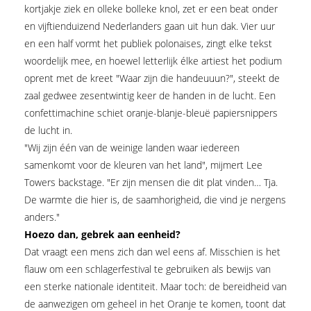
kortjakje ziek en olleke bolleke knol, zet er een beat onder
en vijftienduizend Nederlanders gaan uit hun dak. Vier uur
en een half vormt het publiek polonaises, zingt elke tekst
woordelijk mee, en hoewel letterlijk élke artiest het podium
oprent met de kreet "Waar zijn die handeuuun?", steekt de
zaal gedwee zesentwintig keer de handen in de lucht. Een
confettimachine schiet oranje-blanje-bleuë papiersnippers
de lucht in.
"Wij zijn één van de weinige landen waar iedereen
samenkomt voor de kleuren van het land", mijmert Lee
Towers backstage. "Er zijn mensen die dit plat vinden… Tja.
De warmte die hier is, de saamhorigheid, die vind je nergens
anders."
Hoezo dan, gebrek aan eenheid?
Dat vraagt een mens zich dan wel eens af. Misschien is het
flauw om een schlagerfestival te gebruiken als bewijs van
een sterke nationale identiteit. Maar toch: de bereidheid van
de aanwezigen om geheel in het Oranje te komen, toont dat