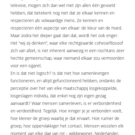
televisie, mogen zich dan wel met zijn allen één gevoeld
hebben, dat betekent nog niet dat ze elkaar kennen en
respecteren als volwaardige mens. Ze kennen en
respecteren één aspectje van elkaar: de kleur van de hoed.
Maar zodra het dieper gaat dan dat, wordt het ook enger.
Het "wij-zij-denken", waar elke rechtgeaarde cohesiefilosoof
zich van afzet, is net inherent aanwezig in een nochtans zeer
hechte gemeenschap, waar niemand elkaar zou vermoorden
voor een sigaret.
En is dat niet logisch? Is dat niet hoe samenlevingen
functioneren, en altijd gefunctioneerd hebben, ondanks de
perceptie over het van elke maatschappij losgekoppelde,
losgeslagen individu, dat enkel nog zijn eigen gezag
aanvaardt? Waar mensen samenleven, is er verbondenheid
en verdeeldheid. Tegelijk. Hoe inniger je je verbonden voelt,
hoe kleiner de groep waarbij je dat ervaart. Hoe ruimer de
groep, hoe oppervlakkiger het contact. Mensen wisselen elk
moment van elke dag van rol – wijkbewoner, Nederlander,