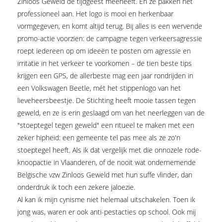
Zinloos Geweld de tijdgeest meeheeft. En ze pakken het
professioneel aan. Het logo is mooi en herkenbaar
vormgegeven, en komt altijd terug. Bij alles is een wervende
promo-actie voorzien: de campagne tegen verkeersagressie
roept iedereen op om ideeën te posten om agressie en
irritatie in het verkeer te voorkomen – de tien beste tips
krijgen een GPS, de allerbeste mag een jaar rondrijden in
een Volkswagen Beetle, mét het stippenlogo van het
lieveheersbeestje. De Stichting heeft mooie tassen tegen
geweld, en ze is erin geslaagd om van het neerleggen van de
"stoeptegel tegen geweld" een ritueel te maken met een
zeker hipheid: een gemeente tel pas mee als ze zo'n
stoeptegel heeft. Als ik dat vergelijk met die onnozele rode-
knoopactie in Vlaanderen, of de nooit wat ondernemende
Belgische vzw Zinloos Geweld met hun suffe vlinder, dan
onderdruk ik toch een zekere jaloezie.
Al kan ik mijn cynisme niet helemaal uitschakelen. Toen ik
jong was, waren er ook anti-pestacties op school. Ook mij