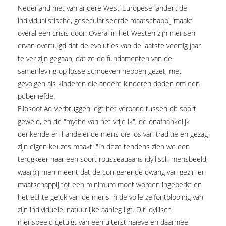
Nederland niet van andere West-Europese landen; de
individualistische, geseculariseerde maatschappij maakt
overal een crisis door. Overal in het Westen zijn mensen
ervan overtuigd dat de evoluties van de laatste veertig jaar
te ver zijn gegaan, dat ze de fundamenten van de
samenleving op losse schroeven hebben gezet, met
gevolgen als kinderen die andere kinderen doden om een
puberliefde.
Filosoof Ad Verbruggen legt het verband tussen dit soort
geweld, en de "mythe van het vrije ik", de onafhankelijk
denkende en handelende mens die los van traditie en gezag
zijn eigen keuzes maakt: "In deze tendens zien we een
terugkeer naar een soort rousseauaans idyllisch mensbeeld,
waarbij men meent dat de corrigerende dwang van gezin en
maatschappij tot een minimum moet worden ingeperkt en
het echte geluk van de mens in de volle zelfontplooiing van
zijn individuele, natuurlijke aanleg ligt. Dit idyllisch
mensbeeld getuigt van een uiterst naïeve en daarmee