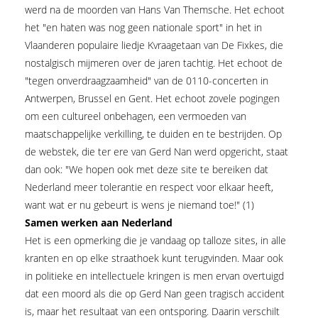
werd na de moorden van Hans Van Themsche. Het echoot
het "en haten was nog geen nationale sport" in het in
Vlaanderen populaire liedje Kvraagetaan van De Fixkes, die
nostalgisch mijmeren over de jaren tachtig. Het echoot de
"tegen onverdraagzaamheid" van de 0110-concerten in
Antwerpen, Brussel en Gent. Het echoot zovele pogingen
om een cultureel onbehagen, een vermoeden van
maatschappelijke verkilling, te duiden en te bestrijden. Op
de webstek, die ter ere van Gerd Nan werd opgericht, staat
dan ook: "We hopen ook met deze site te bereiken dat
Nederland meer tolerantie en respect voor elkaar heeft,
want wat er nu gebeurt is wens je niemand toe!" (1)
Samen werken aan Nederland
Het is een opmerking die je vandaag op talloze sites, in alle
kranten en op elke straathoek kunt terugvinden. Maar ook
in politieke en intellectuele kringen is men ervan overtuigd
dat een moord als die op Gerd Nan geen tragisch accident
is, maar het resultaat van een ontsporing. Daarin verschilt