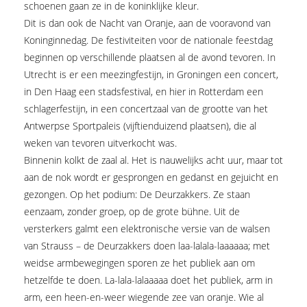
schoenen gaan ze in de koninklijke kleur.
Dit is dan ook de Nacht van Oranje, aan de vooravond van
Koninginnedag. De festiviteiten voor de nationale feestdag
beginnen op verschillende plaatsen al de avond tevoren. In
Utrecht is er een meezingfestijn, in Groningen een concert,
in Den Haag een stadsfestival, en hier in Rotterdam een
schlagerfestijn, in een concertzaal van de grootte van het
Antwerpse Sportpaleis (vijftienduizend plaatsen), die al
weken van tevoren uitverkocht was.
Binnenin kolkt de zaal al. Het is nauwelijks acht uur, maar tot
aan de nok wordt er gesprongen en gedanst en gejuicht en
gezongen. Op het podium: De Deurzakkers. Ze staan
eenzaam, zonder groep, op de grote bühne. Uit de
versterkers galmt een elektronische versie van de walsen
van Strauss – de Deurzakkers doen laa-lalala-laaaaaa; met
weidse armbewegingen sporen ze het publiek aan om
hetzelfde te doen. La-lala-lalaaaaa doet het publiek, arm in
arm, een heen-en-weer wiegende zee van oranje. Wie al