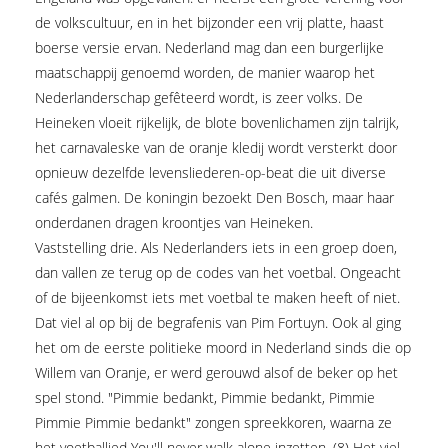
de volkscultuur, en in het bijzonder een vrij platte, haast
boerse versie ervan. Nederland mag dan een burgerlijke
maatschappij genoemd worden, de manier waarop het
Nederlanderschap gefêteerd wordt, is zeer volks. De
Heineken vloeit rijkelijk, de blote bovenlichamen zijn talrijk,
het carnavaleske van de oranje kledij wordt versterkt door
opnieuw dezelfde levensliederen-op-beat die uit diverse
cafés galmen. De koningin bezoekt Den Bosch, maar haar
onderdanen dragen kroontjes van Heineken.
Vaststelling drie. Als Nederlanders iets in een groep doen,
dan vallen ze terug op de codes van het voetbal. Ongeacht
of de bijeenkomst iets met voetbal te maken heeft of niet.
Dat viel al op bij de begrafenis van Pim Fortuyn. Ook al ging
het om de eerste politieke moord in Nederland sinds die op
Willem van Oranje, er werd gerouwd alsof de beker op het
spel stond. "Pimmie bedankt, Pimmie bedankt, Pimmie
Pimmie Pimmie bedankt" zongen spreekkoren, waarna ze
het voetballied You'll never walk alone inzetten. (8) Het viel