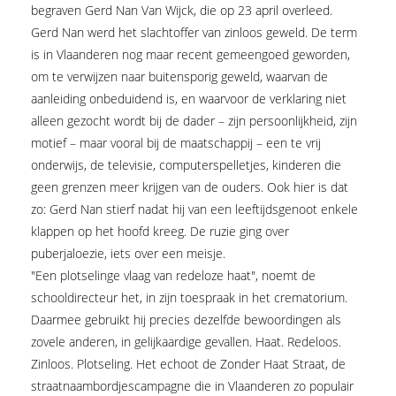
begraven Gerd Nan Van Wijck, die op 23 april overleed.
Gerd Nan werd het slachtoffer van zinloos geweld. De term
is in Vlaanderen nog maar recent gemeengoed geworden,
om te verwijzen naar buitensporig geweld, waarvan de
aanleiding onbeduidend is, en waarvoor de verklaring niet
alleen gezocht wordt bij de dader – zijn persoonlijkheid, zijn
motief – maar vooral bij de maatschappij – een te vrij
onderwijs, de televisie, computerspelletjes, kinderen die
geen grenzen meer krijgen van de ouders. Ook hier is dat
zo: Gerd Nan stierf nadat hij van een leeftijdsgenoot enkele
klappen op het hoofd kreeg. De ruzie ging over
puberjaloezie, iets over een meisje.
"Een plotselinge vlaag van redeloze haat", noemt de
schooldirecteur het, in zijn toespraak in het crematorium.
Daarmee gebruikt hij precies dezelfde bewoordingen als
zovele anderen, in gelijkaardige gevallen. Haat. Redeloos.
Zinloos. Plotseling. Het echoot de Zonder Haat Straat, de
straatnaambordjescampagne die in Vlaanderen zo populair