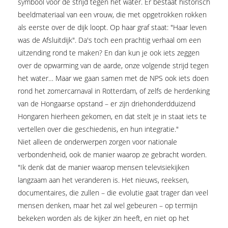
symbool voor de strijd tegen het water. Er bestaat historisch
beeldmateriaal van een vrouw, die met opgetrokken rokken
als eerste over de dijk loopt. Op haar graf staat: "Haar leven
was de Afsluitdijk". Da's toch een prachtig verhaal om een
uitzending rond te maken? En dan kun je ook iets zeggen
over de opwarming van de aarde, onze volgende strijd tegen
het water… Maar we gaan samen met de NPS ook iets doen
rond het zomercarnaval in Rotterdam, of zelfs de herdenking
van de Hongaarse opstand – er zijn driehonderdduizend
Hongaren hierheen gekomen, en dat stelt je in staat iets te
vertellen over die geschiedenis, en hun integratie."
Niet alleen de onderwerpen zorgen voor nationale
verbondenheid, ook de manier waarop ze gebracht worden.
"Ik denk dat de manier waarop mensen televisiekijken
langzaam aan het veranderen is. Het nieuws, reeksen,
documentaires, die zullen – die evolutie gaat trager dan veel
mensen denken, maar het zal wel gebeuren – op termijn
bekeken worden als de kijker zin heeft, en niet op het