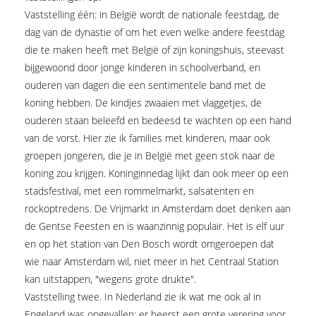
Vaststelling één: in België wordt de nationale feestdag, de
dag van de dynastie of om het even welke andere feestdag
die te maken heeft met België of zijn koningshuis, steevast
bijgewoond door jonge kinderen in schoolverband, en
ouderen van dagen die een sentimentele band met de
koning hebben. De kindjes zwaaien met vlaggetjes, de
ouderen staan beleefd en bedeesd te wachten op een hand
van de vorst. Hier zie ik families met kinderen, maar ook
groepen jongeren, die je in België met geen stok naar de
koning zou krijgen. Koninginnedag lijkt dan ook meer op een
stadsfestival, met een rommelmarkt, salsatenten en
rockoptredens. De Vrijmarkt in Amsterdam doet denken aan
de Gentse Feesten en is waanzinnig populair. Het is elf uur
en op het station van Den Bosch wordt omgeroepen dat
wie naar Amsterdam wil, niet meer in het Centraal Station
kan uitstappen, "wegens grote drukte".
Vaststelling twee. In Nederland zie ik wat me ook al in
Engeland was opgevallen: er heerst een grote verering voor