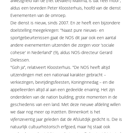
afwezigheid van de (net bevallen) Màxima, is dat heel mooi",
aldus een tevreden Peter Kloosterhuis, hoofd van de dienst
Evenementen van de omroep.
Die dienst is nieuw, sinds 2007. En ze heeft een bijzondere
doelstelling meegekregen: "Naast pure nieuws- en
sportgebeurtenissen gaat de NOS dit jaar ook een aantal
andere evenementen uitzenden die zorgen voor ‘sociale
cohesie' in Nederland" (9), aldus NOS-directeur Gerard
Dielessen.
"Goh ja", relativeert Kloosterhuis. "De NOS heeft altijd
uitzendingen met een nationaal karakter gebracht –
verkiezingen, bevrijdingsfeesten, Koninginnedag – en die
appelleerden altijd al aan een gedeelde ervaring. Het zijn
onderdelen van de nation building, grote momenten in de
geschiedenis van een land. Met deze nieuwe afdeling willen
we daar nog meer op inzetten. Binnenkort is het
vijfenzeventig jaar geleden dat de Afsluitdijk gedicht is. Die is
natuurlijk cultuurhistorisch erfgoed, maar hij staat ook