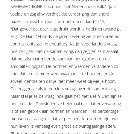
SAMENHORIGHEID is onder het Nederlandse volk." "Ja je
voelde en zag ahw verdriet dat verder ging dan andre
hazes….. misschien wel t verdriet om dit land?" (13)
"Dat gevoel dat daar uitgedrukt wordt is heel merkwaardig",
zegt De Hart. "Al sinds de jaren zeventig zie je een vreemd
contrast ontstaan in enquêtes. Als je Nederlanders vraagt
hoe het gaat met de samenleving, dan zeggen ze massaal
dat het alsmaar meer de kant van het egoïsme en de
amoraliteit opgaat. De normen en waarden veranderen zo
snel dat je niet meer weet waaraan je te houden, er zijn
zoveel identiteiten dat je niet meer weet bij wie je hoort.
Dat zeggen ze als je hen iets vraagt over de samenleving.
Maar stel je ze de vraag: hoe gaat het met uzélf? Dan zijn ze
heel positief. Dan vinden ze helemaal niet dat er verwarring
is of een gebrek aan normen en waarden. Het percentage
mensen dat aangeeft dat ze persoonlijk tevreden zijn over
hun leven, is vandaag even groot als twintig jaar geleden."
"Er is dus een kloof tussen de maatschappij, en hoe die