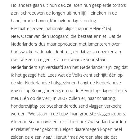
Hollanders gaan uit hun dak, ze laten hun gespierde torso's
zien, schreeuwen de longen uit hun lijf, Heineken in de
hand, oranje boven, Koninginnedag is outing.
Bestaat er zoveel nationale blijdschap in België?" (6)
Nee, Oscar van den Boogaard, die bestaat er niet. Dat de
Nederlanders dus maar ophouden met lamenteren over
hun zwakke nationale identiteit, en dat ze zo onzeker zijn
over wie ze nu eigenlijk zijn en waar ze voor staan.
Nederlanders zijn verslaafd aan het Nederlander zijn, zeg dat
ik het gezegd heb. Lees wat de Volkskrant schrijft: één op
de vier Nederlandse huisgezinnen hangt de Nederlandse
vlag uit op Koninginnedag, en op de Bevrijdingsdagen 4 en 5
mei. (Eén op de vier!) In 2007 zullen er, naar schatting,
honderdvijftig- tot tweehonderdduizend vlaggen verkocht
worden. "We staan in de topvijf van grootste vlaggenkopers.
Alleen in Scandinavië en misschien ook Zwitserland worden
er relatief meer gekocht. Belgen daarentegen kopen heel
zelden de eigen vlag." Hieruit "mag worden afgeleid dat