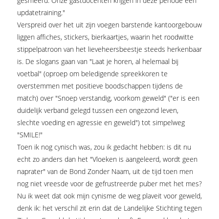
gesmeerd. Onze gastdocenten krijgen in deze periode een
updatetraining."
Verspreid over het uit zijn voegen barstende kantoorgebouw
liggen affiches, stickers, bierkaartjes, waarin het roodwitte
stippelpatroon van het lieveheersbeestje steeds herkenbaar
is. De slogans gaan van "Laat je horen, al helemaal bij
voetbal" (oproep om beledigende spreekkoren te
overstemmen met positieve boodschappen tijdens de
match) over "Snoep verstandig, voorkom geweld" ("er is een
duidelijk verband gelegd tussen een ongezond leven,
slechte voeding en agressie en geweld") tot simpelweg
"SMILE!"
Toen ik nog cynisch was, zou ik gedacht hebben: is dit nu
echt zo anders dan het "Vloeken is aangeleerd, wordt geen
naprater" van de Bond Zonder Naam, uit de tijd toen men
nog niet vreesde voor de gefrustreerde puber met het mes?
Nu ik weet dat ook mijn cynisme de weg plaveit voor geweld,
denk ik: het verschil zit erin dat de Landelijke Stichting tegen