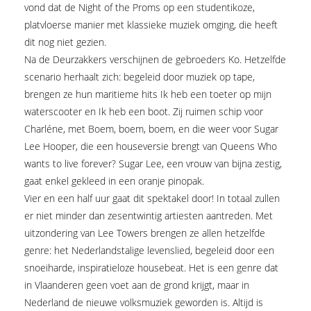
vond dat de Night of the Proms op een studentikoze,
platvloerse manier met klassieke muziek omging, die heeft
dit nog niet gezien.
Na de Deurzakkers verschijnen de gebroeders Ko. Hetzelfde
scenario herhaalt zich: begeleid door muziek op tape,
brengen ze hun maritieme hits Ik heb een toeter op mijn
waterscooter en Ik heb een boot. Zij ruimen schip voor
Charléne, met Boem, boem, boem, en die weer voor Sugar
Lee Hooper, die een houseversie brengt van Queens Who
wants to live forever? Sugar Lee, een vrouw van bijna zestig,
gaat enkel gekleed in een oranje pinopak.
Vier en een half uur gaat dit spektakel door! In totaal zullen
er niet minder dan zesentwintig artiesten aantreden. Met
uitzondering van Lee Towers brengen ze allen hetzelfde
genre: het Nederlandstalige levenslied, begeleid door een
snoeiharde, inspiratieloze housebeat. Het is een genre dat
in Vlaanderen geen voet aan de grond krijgt, maar in
Nederland de nieuwe volksmuziek geworden is. Altijd is