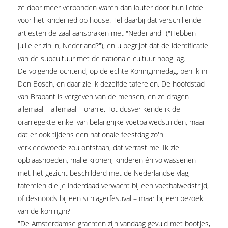
ze door meer verbonden waren dan louter door hun liefde
voor het kinderlied op house. Tel daarbij dat verschillende
artiesten de zaal aanspraken met "Nederland" ("Hebben
jullie er zin in, Nederland?"), en u begrijpt dat de identificatie
van de subcultuur met de nationale cultuur hoog lag.
De volgende ochtend, op de echte Koninginnedag, ben ik in
Den Bosch, en daar zie ik dezelfde taferelen. De hoofdstad
van Brabant is vergeven van de mensen, en ze dragen
allemaal – allemaal – oranje. Tot dusver kende ik de
oranjegekte enkel van belangrijke voetbalwedstrijden, maar
dat er ook tijdens een nationale feestdag zo'n
verkleedwoede zou ontstaan, dat verrast me. Ik zie
opblaashoeden, malle kronen, kinderen én volwassenen
met het gezicht beschilderd met de Nederlandse vlag,
taferelen die je inderdaad verwacht bij een voetbalwedstrijd,
of desnoods bij een schlagerfestival – maar bij een bezoek
van de koningin?
"De Amsterdamse grachten zijn vandaag gevuld met bootjes,