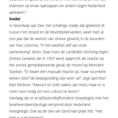
iedereen zal ervan opknappen en anders tegen Nederland
aankijken."
Smile!
In Noordwijk aan Zee, het schattige stadje dat geklemd zit
tussen het strand en de bloembollenvelden, weet men al
tien jaar dat de wortels van zinloos geweld, in de woorden
van Yves Leterme, "in het weefsel zelf van onze
samenleving" zitten. Daar huist de Landelijke Stichting tegen
Zinloos Geweld, die in 1997 werd opgericht als reactie op
het eerste gemediatiseerde geval, de moord op Meindert
Tjoelker. "Er kwam een massale reactie op, maar na enkele
weken stierf de belangstelling ook weer uit", zegt oprichter
Bart Wisbrun. "Marsen en stille wakes zijn mooi, maar er is
meer voor nodig om een cultuur te keren."
Vandaag zijn er al vijfduizendvijfhonderd stoeptegels met het
lieveheersbeestjeslogo verspreid door Nederland
neergelegd. Ook op de site van Gerd Nan prijkt het. "Het
logo is ruim bekend."