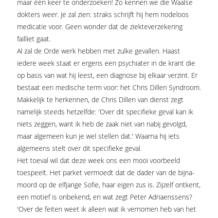
maar één keer te onderzoeken! Zo kennen we die Waalse
dokters weer. Je zal zien: straks schrijft hij hem nodeloos
medicatie voor. Geen wonder dat de ziekteverzekering
failliet gaat.
Al zal de Orde werk hebben met zulke gevallen. Haast
iedere week staat er ergens een psychiater in de krant die
op basis van wat hij leest, een diagnose bij elkaar verzint. Er
bestaat een medische term voor: het Chris Dillen Syndroom.
Makkelijk te herkennen, de Chris Dillen van dienst zegt
namelijk steeds hetzelfde: 'Over dit specifieke geval kan ik
niets zeggen, want ik heb de zaak niet van nabij gevolgd,
maar algemeen kun je wel stellen dat.' Waarna hij iets
algemeens stelt over dit specifieke geval.
Het toeval wil dat deze week ons een mooi voorbeeld
toespeelt. Het parket vermoedt dat de dader van de bijna-
moord op de elfjarige Sofie, haar eigen zus is. Zijzelf ontkent,
een motief is onbekend, en wat zegt Peter Adriaenssens?
'Over de feiten weet ik alleen wat ik vernomen heb van het