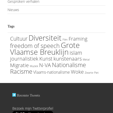
Gesproken verhalen
Nieuws
Tags
Diversiteit
Cultuur
Framing
Film
Grote
freedom of speech
Vlaamse Breuklijn
islam
journalistiek
Kunst
kunstenaars
Metal
Nationalisme
N-VA
Migratie
Muziek
Racisme
Woke
Vlaams-nationalisme
Zwarte Piet
Recente Tweets
Bezoek mijn Twitterprofiel