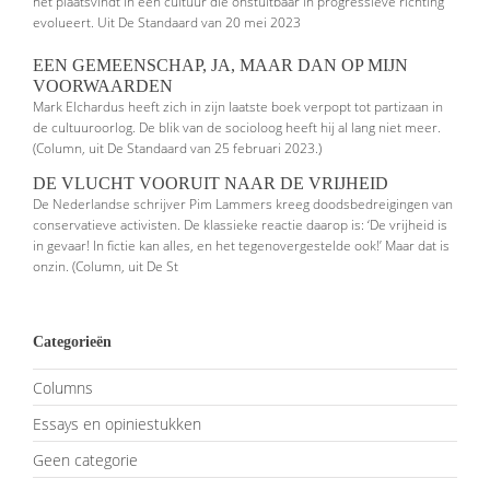
het plaatsvindt in een cultuur die onstuitbaar in progressieve richting
evolueert. Uit De Standaard van 20 mei 2023
EEN GEMEENSCHAP, JA, MAAR DAN OP MIJN
VOORWAARDEN
Mark Elchardus heeft zich in zijn laatste boek verpopt tot partizaan in
de cultuuroorlog. De blik van de socioloog heeft hij al lang niet meer.
(Column, uit De Standaard van 25 februari 2023.)
DE VLUCHT VOORUIT NAAR DE VRIJHEID
De Nederlandse schrijver Pim Lammers kreeg doodsbedreigingen van
conser­vatieve activisten. De klassieke reactie daarop is: ‘De vrijheid is
in gevaar! In fictie kan alles, en het tegenovergestelde ook!’ Maar dat is
onzin. (Column, uit De St
Categorieën
Columns
Essays en opiniestukken
Geen categorie