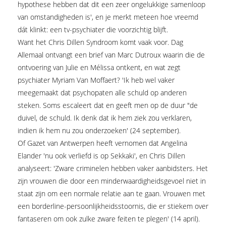
hypothese hebben dat dit een zeer ongelukkige samenloop
van omstandigheden is', en je merkt meteen hoe vreemd
dát klinkt: een tv-psychiater die voorzichtig blijft.
Want het Chris Dillen Syndroom komt vaak voor. Dag
Allemaal ontvangt een brief van Marc Dutroux waarin die de
ontvoering van Julie en Mélissa ontkent, en wat zegt
psychiater Myriam Van Moffaert? 'Ik heb wel vaker
meegemaakt dat psychopaten alle schuld op anderen
steken. Soms escaleert dat en geeft men op de duur "de
duivel, de schuld. Ik denk dat ik hem ziek zou verklaren,
indien ik hem nu zou onderzoeken' (24 september).
Of Gazet van Antwerpen heeft vernomen dat Angelina
Elander 'nu ook verliefd is op Sekkaki', en Chris Dillen
analyseert: 'Zware criminelen hebben vaker aanbidsters. Het
zijn vrouwen die door een minderwaardigheidsgevoel niet in
staat zijn om een normale relatie aan te gaan. Vrouwen met
een borderline-persoonlijkheidsstoornis, die er stiekem over
fantaseren om ook zulke zware feiten te plegen' (14 april).