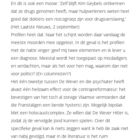
En dit is ook een mooie: 'Zelf blijft Kim Geybels ontkennen
dat ze drugs genomen heeft, maar hulpverleners weten heel
goed dat dokters een risicogroep zijn voor drugsverslaving.'
(Het Laatste Nieuws, 2 september)
Profilen heet dat. Naar het schijnt worden daar vandaag de
meeste moorden mee opgelost. In dit geval is het profilen
met de natte vinger: geef mij twee elementen en ik lever u
een diagnose. Meestal wordt het toegepast op misdadigers
en verdachten, maar als het voor hen mag, waarom dan niet
voor politici? (En columnisten?)
Het één-tweetje tussen De Wever en die psychiater heeft
alvast één heilzaam effect voor de contrapreformateur: het
bevestigen van het toch al stevige Vlaamse vermoeden dat
die Franstaligen een bende hysterici zijn. Mogelijk bipolair.
Met een holocaustcomplex. Ze wíllen dat De Wever Hitler is,
zodat zij de vervolgde Jood kunnen spelen. Over dit
specifieke geval kan ik niets zeggen want ik heb de zaak niet
van nabij gevolgd, maar in de literatuur is het ruim