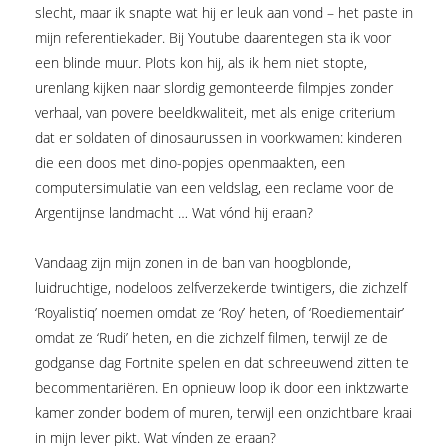
slecht, maar ik snapte wat hij er leuk aan vond – het paste in
mijn referentiekader. Bij Youtube daarentegen sta ik voor
een blinde muur. Plots kon hij, als ik hem niet stopte,
urenlang kijken naar slordig gemonteerde filmpjes zonder
verhaal, van povere beeldkwaliteit, met als enige criterium
dat er soldaten of dinosaurussen in voorkwamen: kinderen
die een doos met dino-popjes openmaakten, een
computersimulatie van een veldslag, een reclame voor de
Argentijnse landmacht … Wat vónd hij eraan?
Vandaag zijn mijn zonen in de ban van hoogblonde,
luidruchtige, nodeloos zelfverzekerde twintigers, die zichzelf
‘Royalistiq’ noemen omdat ze ‘Roy’ heten, of ‘Roediementair’
omdat ze ‘Rudi’ heten, en die zichzelf filmen, terwijl ze de
godganse dag Fortnite spelen en dat schreeuwend zitten te
becommentariëren. En opnieuw loop ik door een inktzwarte
kamer zonder bodem of muren, terwijl een onzichtbare kraai
in mijn lever pikt. Wat vínden ze eraan?