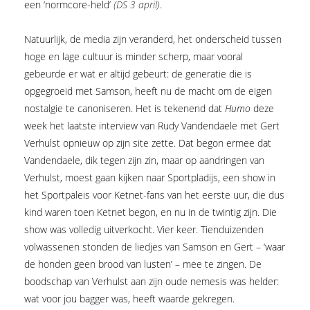
een ‘normcore-held’
(DS 3 april)
.
Natuurlijk, de media zijn veranderd, het onderscheid tussen
hoge en lage cultuur is minder scherp, maar vooral
gebeurde er wat er altijd gebeurt: de generatie die is
opgegroeid met Samson, heeft nu de macht om de eigen
nostalgie te canoniseren. Het is tekenend dat
Humo
deze
week het laatste interview van Rudy Vandendaele met Gert
Verhulst opnieuw op zijn site zette. Dat begon ermee dat
Vandendaele, dik tegen zijn zin, maar op aandringen van
Verhulst, moest gaan kijken naar Sportpladijs, een show in
het Sportpaleis voor Ketnet-fans van het eerste uur, die dus
kind waren toen Ketnet begon, en nu in de twintig zijn. Die
show was volledig uitverkocht. Vier keer. Tienduizenden
volwassenen stonden de liedjes van Samson en Gert – ‘waar
de honden geen brood van lusten’ – mee te zingen. De
boodschap van Verhulst aan zijn oude nemesis was helder:
wat voor jou bagger was, heeft waarde gekregen.