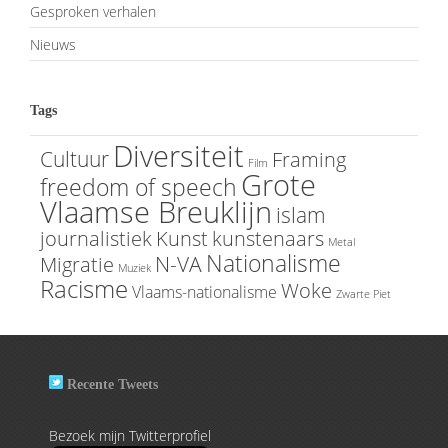
Gesproken verhalen
Nieuws
Tags
Diversiteit
Cultuur
Framing
Film
Grote
freedom of speech
Vlaamse Breuklijn
islam
journalistiek
Kunst
kunstenaars
Metal
Nationalisme
N-VA
Migratie
Muziek
Racisme
Woke
Vlaams-nationalisme
Zwarte Piet
Recente Tweets
Bezoek mijn Twitterprofiel