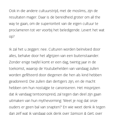
Ook in die andere cultuurstrijd, met de moslims, zijn de
resultaten mager. Daar is de bereidheid groter om all the
way te gaan, om de superioriteit van de eigen cultuur te
proclameren tot ver voorbij het beledigende. Levert het wat
op?
Ik zal het u zeggen: nee. Culturen worden beïnvloed door
alles, behalve door het afgrijzen van een buitenstaander.
Zonder enige twijfel komt er een dag, twintig jaar in de
toekomst, waarop de Youtubehelden van vandaag zullen
worden gefêteerd door diegenen die hen als kind hebben
geadoreerd. Die zullen dan dertigers zijn, en de macht
hebben om hun nostalgie te canoniseren. Het misprijzen
dat ik vandaag tentoonspreid, zal tegen dan deel zijn gaan
uitmaken van hun mythe­vorming: ‘Weet je nog dat onze
ouders er geen bal van snapten?’ En wie weet denk ik tegen
dan zelf wat ik vandaag ook denk over
Samson & Gert
, over