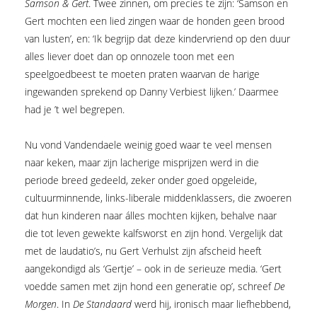
Samson & Gert
. Twee zinnen, om precies te zijn: ‘Samson en
Gert mochten een lied zingen waar de honden geen brood
van lusten’, en: ‘Ik begrijp dat deze kindervriend op den duur
alles liever doet dan op onnozele toon met een
speelgoedbeest te moeten praten waarvan de harige
ingewanden sprekend op Danny Verbiest lijken.’ Daarmee
had je ’t wel begrepen.
Nu vond Vandendaele weinig goed waar te veel mensen
naar keken, maar zijn lacherige misprijzen werd in die
periode breed gedeeld, zeker onder goed opgeleide,
cultuurminnende, links-liberale middenklassers, die zwoeren
dat hun kinderen naar álles mochten kijken, behalve naar
die tot leven gewekte kalfsworst en zijn hond. Vergelijk dat
met de laudatio’s, nu Gert Verhulst zijn afscheid heeft
aangekondigd als ‘Gertje’ – ook in de serieuze media. ‘Gert
voedde samen met zijn hond een generatie op’, schreef
De
Morgen
. In
De Standaard
werd hij, ironisch maar liefhebbend,