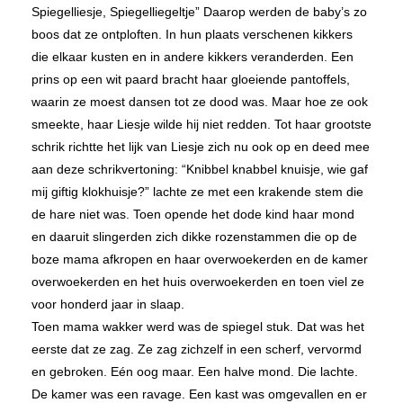
Spiegelliesje, Spiegelliegeltje” Daarop werden de baby’s zo
boos dat ze ontploften. In hun plaats verschenen kikkers
die elkaar kusten en in andere kikkers veranderden. Een
prins op een wit paard bracht haar gloeiende pantoffels,
waarin ze moest dansen tot ze dood was. Maar hoe ze ook
smeekte, haar Liesje wilde hij niet redden. Tot haar grootste
schrik richtte het lijk van Liesje zich nu ook op en deed mee
aan deze schrikvertoning: “Knibbel knabbel knuisje, wie gaf
mij giftig klokhuisje?” lachte ze met een krakende stem die
de hare niet was. Toen opende het dode kind haar mond
en daaruit slingerden zich dikke rozenstammen die op de
boze mama afkropen en haar overwoekerden en de kamer
overwoekerden en het huis overwoekerden en toen viel ze
voor honderd jaar in slaap.
Toen mama wakker werd was de spiegel stuk. Dat was het
eerste dat ze zag. Ze zag zichzelf in een scherf, vervormd
en gebroken. Eén oog maar. Een halve mond. Die lachte.
De kamer was een ravage. Een kast was omgevallen en er