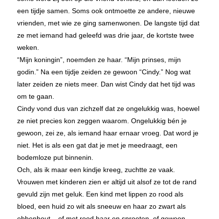
een tijdje samen. Soms ook ontmoette ze andere, nieuwe
vrienden, met wie ze ging samenwonen. De langste tijd dat
ze met iemand had geleefd was drie jaar, de kortste twee
weken.
“Mijn koningin”, noemden ze haar. “Mijn prinses, mijn
godin.” Na een tijdje zeiden ze gewoon “Cindy.” Nog wat
later zeiden ze niets meer. Dan wist Cindy dat het tijd was
om te gaan.
Cindy vond dus van zichzelf dat ze ongelukkig was, hoewel
ze niet precies kon zeggen waarom. Ongelukkig bén je
gewoon, zei ze, als iemand haar ernaar vroeg. Dat word je
niet. Het is als een gat dat je met je meedraagt, een
bodemloze put binnenin.
Och, als ik maar een kindje kreeg, zuchtte ze vaak.
Vrouwen met kinderen zien er altijd uit alsof ze tot de rand
gevuld zijn met geluk. Een kind met lippen zo rood als
bloed, een huid zo wit als sneeuw en haar zo zwart als
ebbenhout – of met rood haar en sproeten, of gewoon