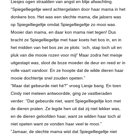
Liesjes ogen straalden van angst en blije afwachting.
“Spiegelliegeltje werd achtergelaten door haar mama in het
donkere bos. Het was een slechte mama, die jaloers was
op Spiegelliegeltje omdat Spiegelliegeltje zo mooi was.
Mooier dan mama, en daar kon mama niet tegen! Dus
bracht ze Spiegelliegeltje met haar koets het bos in, en in
het midden van het bos zei ze plots: ‘och, stap toch uit en
pluk van die mooie rozen voor mij!’ Maar zodra het meisje
uitgestapt was, sloot de boze moeder de deur en reed er in
volle vaart vandoor. En ze hoopte dat de wilde dieren haar
mooie dochtertje snel zouden opeten.”
“Maar dat gebeurde niet hé?” vroeg Liesje bang. En toen
Cindy niet meteen antwoordde, ging ze vastberaden
verder: “Dat gebeurde niet, want Spiegelliegeltje kon met
de dieren praten. Ze legde hen uit dat zij niet lekker was,
en de dieren geloofden haar, want ze wilden haar toch al
niet opeten want ze vonden haar veel te mooi.”
“Jamaar, de slechte mama wist dat Spiegelliegeltje niet