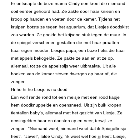
Er ontsnapte de boze mama Cindy een kreet die niemand
ooit eerder gehoord had. Ze zakte door haar knieën en
kroop op handen en voeten door de kamer. Tijdens het
kruipen botste ze tegen het aquarium, dat Liesjes doodskist
zou worden. Ze gooide het krijsend stuk tegen de muur. In
de spiegel verschenen gestalten die met haar praatten:
haar eigen moeder, Liesjes papa, een boze heks die haar
met appels bekogelde. Ze pakte ze aan en at ze op,
allemaal, tot ze de appelspijs weer uitbraakte. Uit alle
hoeken van de kamer stoven dwergen op haar af, die
zongen
Hi-ho hi-ho Liesje is nu dood
Een wolf rende rond tot een meisje met een rood kapje
hem doodknuppelde en opensneed. Uit zijn buik kropen
tientallen baby’s, allemaal met het gezicht van Liesje. Ze
omsingelden haar en dansten op en neer, terwijl ze
zongen: “Niemand weet, niemand weet dat ik Spiegelliesje
heet”. “Jawel”, lalde Cindy, “ik weet wel hoe jij heet: Liesje,