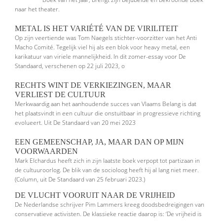
naar het theater.
METAL IS HET VARIÉTÉ VAN DE VIRILITEIT
Op zijn veertiende was Tom Naegels stichter-voorzitter van het Anti
Macho Comité. Tegelijk viel hij als een blok voor heavy metal, een
karikatuur van viriele mannelijkheid. In dit zomer-essay voor De
Standaard, verschenen op 22 juli 2023, o
RECHTS WINT DE VERKIEZINGEN, MAAR
VERLIEST DE CULTUUR
Merkwaardig aan het aanhoudende succes van Vlaams Belang is dat
het plaatsvindt in een cultuur die onstuitbaar in progressieve richting
evolueert. Uit De Standaard van 20 mei 2023
EEN GEMEENSCHAP, JA, MAAR DAN OP MIJN
VOORWAARDEN
Mark Elchardus heeft zich in zijn laatste boek verpopt tot partizaan in
de cultuuroorlog. De blik van de socioloog heeft hij al lang niet meer.
(Column, uit De Standaard van 25 februari 2023.)
DE VLUCHT VOORUIT NAAR DE VRIJHEID
De Nederlandse schrijver Pim Lammers kreeg doodsbedreigingen van
conser­vatieve activisten. De klassieke reactie daarop is: ‘De vrijheid is