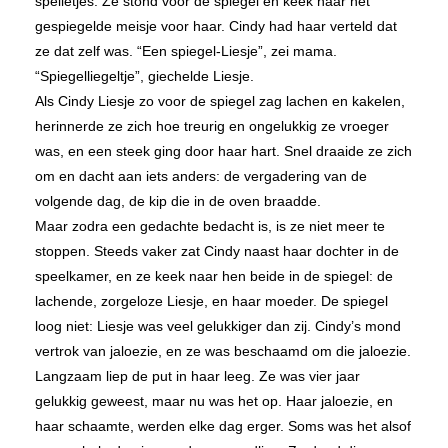
spelletjes. Ze stond voor de spiegel en keek naar het
gespiegelde meisje voor haar. Cindy had haar verteld dat
ze dat zelf was. “Een spiegel-Liesje”, zei mama.
“Spiegelliegeltje”, giechelde Liesje.
Als Cindy Liesje zo voor de spiegel zag lachen en kakelen,
herinnerde ze zich hoe treurig en ongelukkig ze vroeger
was, en een steek ging door haar hart. Snel draaide ze zich
om en dacht aan iets anders: de vergadering van de
volgende dag, de kip die in de oven braadde.
Maar zodra een gedachte bedacht is, is ze niet meer te
stoppen. Steeds vaker zat Cindy naast haar dochter in de
speelkamer, en ze keek naar hen beide in de spiegel: de
lachende, zorgeloze Liesje, en haar moeder. De spiegel
loog niet: Liesje was veel gelukkiger dan zij. Cindy’s mond
vertrok van jaloezie, en ze was beschaamd om die jaloezie.
Langzaam liep de put in haar leeg. Ze was vier jaar
gelukkig geweest, maar nu was het op. Haar jaloezie, en
haar schaamte, werden elke dag erger. Soms was het alsof