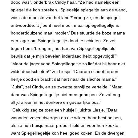
dood was”, onderbrak Cindy haar. “Ze had namelijk een
spiegel die kon spreken. ‘Spiegeltje spiegeltje aan de wand,
wie is de mooiste van het land?’ vroeg ze, en de spiegel
antwoordde: ‘Jij bent heel mooi, maar Spiegelliegeltje is
honderdduizend maal mooier.’ Dus stuurde de boze mama
een jager om Spiegelliegeltje dood te schieten. Ze zei
tegen hem: ‘breng mij het hart van Spiegelliegeltje als
bewijs dat je mijn bevelen inderdaad hebt opgevolgd!’”
“Maar de jager vond Spiegelliegeltje zo lief dat hij haar niet
wilde doodschieten!” zei Liesje. “Daarom schoot hij een
hertje dood en bracht dat hart naar de slechte mama.”
“Juist”, zei Cindy, en ze zweette terwijl ze vertelde. “Maar
daar was Spiegelliegeltje niet mee geholpen. Ze zat nog
altijd alleen in het donkere en gevaarlijke bos.”
“Gelukkig zag ze toen een huisje!” juichte Liesje. “Daar
woonden zeven dwergen en die wilden haar best helpen,
als ze hun huisje maar proper hield en voor hen kookte,
want Spiegelliegeltje kon heel goed koken. En de dwergen