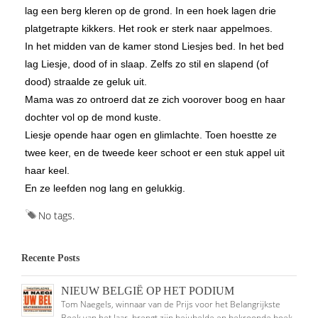
lag een berg kleren op de grond. In een hoek lagen drie
platgetrapte kikkers. Het rook er sterk naar appelmoes.
In het midden van de kamer stond Liesjes bed. In het bed
lag Liesje, dood of in slaap. Zelfs zo stil en slapend (of
dood) straalde ze geluk uit.
Mama was zo ontroerd dat ze zich voorover boog en haar
dochter vol op de mond kuste.
Liesje opende haar ogen en glimlachte. Toen hoestte ze
twee keer, en de tweede keer schoot er een stuk appel uit
haar keel.
En ze leefden nog lang en gelukkig.
No tags.
Recente Posts
NIEUW BELGIË OP HET PODIUM
Tom Naegels, winnaar van de Prijs voor het Belangrijkste
Boek van het Jaar, brengt zijn bejubelde en bekroonde boek