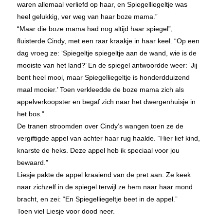
waren allemaal verliefd op haar, en Spiegelliegeltje was
heel gelukkig, ver weg van haar boze mama.”
“Maar die boze mama had nog altijd haar spiegel”,
fluisterde Cindy, met een raar kraakje in haar keel. “Op een
dag vroeg ze: ‘Spiegeltje spiegeltje aan de wand, wie is de
mooiste van het land?’ En de spiegel antwoordde weer: ‘Jij
bent heel mooi, maar Spiegelliegeltje is honderdduizend
maal mooier.’ Toen verkleedde de boze mama zich als
appelverkoopster en begaf zich naar het dwergenhuisje in
het bos.”
De tranen stroomden over Cindy’s wangen toen ze de
vergiftigde appel van achter haar rug haalde. “Hier lief kind,
knarste de heks. Deze appel heb ik speciaal voor jou
bewaard.”
Liesje pakte de appel kraaiend van de pret aan. Ze keek
naar zichzelf in de spiegel terwijl ze hem naar haar mond
bracht, en zei: “En Spiegelliegeltje beet in de appel.”
Toen viel Liesje voor dood neer.