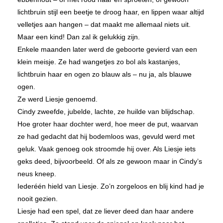
lichtbruin stijl een beetje te droog haar, en lippen waar altijd
velletjes aan hangen – dat maakt me allemaal niets uit.
Maar een kind! Dan zal ik gelukkig zijn.
Enkele maanden later werd de geboorte gevierd van een
klein meisje. Ze had wangetjes zo bol als kastanjes,
lichtbruin haar en ogen zo blauw als – nu ja, als blauwe
ogen.
Ze werd Liesje genoemd.
Cindy zweefde, jubelde, lachte, ze huilde van blijdschap.
Hoe groter haar dochter werd, hoe meer de put, waarvan
ze had gedacht dat hij bodemloos was, gevuld werd met
geluk. Vaak genoeg ook stroomde hij over. Als Liesje iets
geks deed, bijvoorbeeld. Of als ze gewoon maar in Cindy’s
neus kneep.
Iederéén hield van Liesje. Zo’n zorgeloos en blij kind had je
nooit gezien.
Liesje had een spel, dat ze liever deed dan haar andere