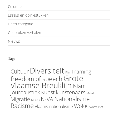
Columns
Essays en opiniestukken
Geen categorie
Gesproken verhalen
Nieuws
Tags
Diversiteit
Cultuur
Framing
Film
Grote
freedom of speech
Vlaamse Breuklijn
islam
journalistiek
Kunst
kunstenaars
Metal
Nationalisme
N-VA
Migratie
Muziek
Racisme
Woke
Vlaams-nationalisme
Zwarte Piet