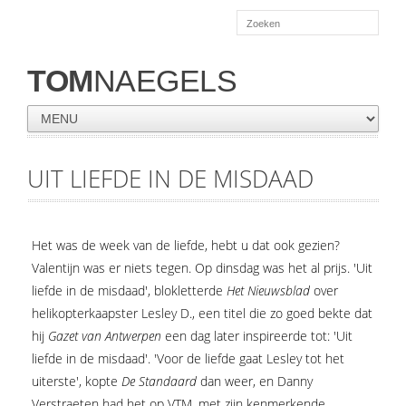
TOM
NAEGELS
UIT LIEFDE IN DE MISDAAD
Het was de week van de liefde, hebt u dat ook gezien?
Valentijn was er niets tegen. Op dinsdag was het al prijs. 'Uit
liefde in de misdaad', blokletterde
Het Nieuwsblad
over
helikopterkaapster Lesley D., een titel die zo goed bekte dat
hij
Gazet van Antwerpen
een dag later inspireerde tot: 'Uit
liefde in de misdaad'. 'Voor de liefde gaat Lesley tot het
uiterste', kopte
De Standaard
dan weer, en Danny
Verstraeten had het op VTM, met zijn kenmerkende