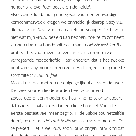
hondenblik, over 'een beetje blinde liefde'.
Alsof zoveel liefde niet genoeg was voor een eenvoudige
komkommerweek, kregen we onmiddellijk daarop Gaby V.L.,
die haar zoon Dave Annemans hielp ontsnappen. 'Ik begrijp
niet wat mijn vrouw bezield kan hebben, hoe ze zo zot heeft
kunnen doen', schuddebolt haar man in
Het Nieuwsblad
. 'Ik
probeer het voor mezelf te verklaren als een vorm van
verregaande moederliefde. Haar kinderen, dat is het zwakke
punt van Gaby. Voor hen zou ze alles doen, zelfs de grootste
stommiteit.'
(HNB 30 juli)
Maar dat is ook meteen de enige gelijkenis tussen de twee.
De twee soorten liefde worden heel verschillend
gewaardeerd. Een moeder die haar kind helpt ontsnappen,
dat is iets totaal anders dan een liefje haar lief. Voor die
eerste bestaat veel meer begrip. 'Hilde Sabbe zou hetzelfde
doen', bekent de
Het Laatste Nieuws
-columniste meteen. En
ze piekert: 'Het is wel jouw zoon, jouw jongen, jouw kind dat
daar in de gevangenis zit. Je kunt hem toch niet opgeven of