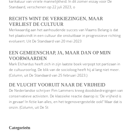
karikatuur van viriele mannelijkheid. In dit zomer-essay voor De
Standaard, verschenen op 22 juli 2023, o
RECHTS WINT DE VERKIEZINGEN, MAAR
VERLIEST DE CULTUUR
Merkwaardig aan het aanhoudende succes van Vlaams Belang is dat
het plaatsvindt in een cultuur die onstuitbaar in progressieve richting
evolueert. Uit De Standaard van 20 mei 2023
EEN GEMEENSCHAP, JA, MAAR DAN OP MIJN
VOORWAARDEN
Mark Elchardus heeft zich in zijn laatste boek verpopt tot partizaan in
de cultuuroorlog. De blik van de socioloog heeft hij al lang niet meer.
(Column, uit De Standaard van 25 februari 2023.)
DE VLUCHT VOORUIT NAAR DE VRIJHEID
De Nederlandse schrijver Pim Lammers kreeg doodsbedreigingen van
conser­vatieve activisten. De klassieke reactie daarop is: ‘De vrijheid is
in gevaar! In fictie kan alles, en het tegenovergestelde ook!’ Maar dat is
onzin. (Column, uit De St
Categorieën