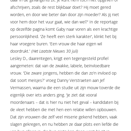
afschrijven, zoals de rest blijkbaar doet? Hij moet gered
worden, en door wie beter dan door zijn moeder? Als jij niet
voor hem door het vuur gaat, wie dan wel?' In de reportage
op dezelfde pagina komt Gaby naar voren als een krachtige
persoonlijkheid. 'Ze heeft een sterk karakter', klinkt het bij
haar vroegere buren. 'Een vrouw die haar eigen wil
doordrukt.'
(Het Laatste Nieuws 30 juli)
Lesley D., daarentegen, krijgt een tegengesteld profiel
aangemeten: dat van de zwakke, labiele, beïnvloedbare
vrouw. 'Die zware jongens, hebben die dan zo'n invloed op
dat soort meisjes?' vroeg Danny Verstraeten aan Jef
Vermassen, waarna die een studie uit zijn mouw toverde die
eigenlijk over iets anders ging. 'Je ziet dat vooral
moordenaars – dat is hier nu niet het geval – kandidaten bij
de vleet hebben die met hen een relatie willen opbouwen.
Dat zijn vrouwen die zelf veel miserie gekend hebben, vaak
slagen gekregen, en nu hebben ze daar plots een liefde die