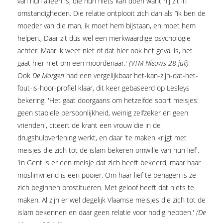
van hun alleen is, die hun niets kan doen want hij zit in
omstandigheden. Die relatie ontplooit zich dan als “ik ben de
moeder van die man, ik moet hem bijstaan, en moet hem
helpen., Daar zit dus wel een merkwaardige psychologie
achter. Maar ik weet niet of dat hier ook het geval is, het
gaat hier niet om een moordenaar.'
(VTM Nieuws 28 juli)
Ook
De Morgen
had een vergelijkbaar het-kan-zijn-dat-het-
fout-is-hoor-profiel klaar, dit keer gebaseerd op Lesleys
bekering. 'Het gaat doorgaans om hetzelfde soort meisjes:
geen stabiele persoonlijkheid, weinig zelfzeker en geen
vrienden', citeert de krant een vrouw die in de
drugshulpverlening werkt, en daar 'te maken krijgt met
meisjes die zich tot de islam bekeren omwille van hun lief'.
'In Gent is er een meisje dat zich heeft bekeerd, maar haar
moslimvriend is een pooier. Om haar lief te behagen is ze
zich beginnen prostitueren. Met geloof heeft dat niets te
maken. Al zijn er wel degelijk Vlaamse meisjes die zich tot de
islam bekennen en daar geen relatie voor nodig hebben.'
(De