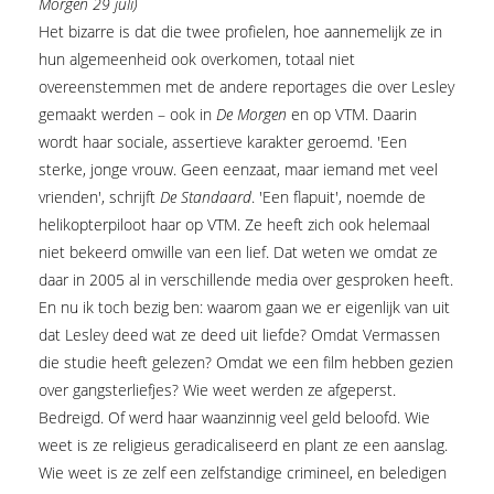
Morgen 29 juli)
Het bizarre is dat die twee profielen, hoe aannemelijk ze in
hun algemeenheid ook overkomen, totaal niet
overeenstemmen met de andere reportages die over Lesley
gemaakt werden – ook in
De Morgen
en op VTM. Daarin
wordt haar sociale, assertieve karakter geroemd. 'Een
sterke, jonge vrouw. Geen eenzaat, maar iemand met veel
vrienden', schrijft
De Standaard
. 'Een flapuit', noemde de
helikopterpiloot haar op VTM. Ze heeft zich ook helemaal
niet bekeerd omwille van een lief. Dat weten we omdat ze
daar in 2005 al in verschillende media over gesproken heeft.
En nu ik toch bezig ben: waarom gaan we er eigenlijk van uit
dat Lesley deed wat ze deed uit liefde? Omdat Vermassen
die studie heeft gelezen? Omdat we een film hebben gezien
over gangsterliefjes? Wie weet werden ze afgeperst.
Bedreigd. Of werd haar waanzinnig veel geld beloofd. Wie
weet is ze religieus geradicaliseerd en plant ze een aanslag.
Wie weet is ze zelf een zelfstandige crimineel, en beledigen