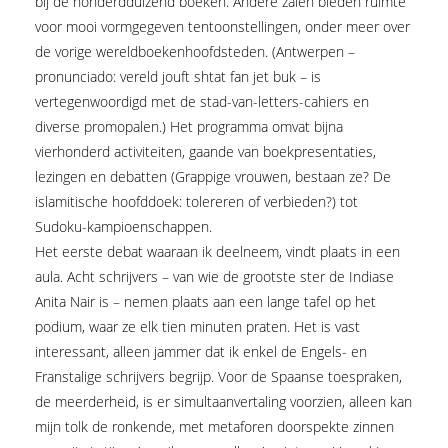
bij de honderdduizend boeken. Andere zalen bieden ruimte
voor mooi vormgegeven tentoonstellingen, onder meer over
de vorige wereldboekenhoofdsteden. (Antwerpen –
pronunciado: vereld jouft shtat fan jet buk – is
vertegenwoordigd met de stad-van-letters-cahiers en
diverse promopalen.) Het programma omvat bijna
vierhonderd activiteiten, gaande van boekpresentaties,
lezingen en debatten (Grappige vrouwen, bestaan ze? De
islamitische hoofddoek: tolereren of verbieden?) tot
Sudoku-kampioenschappen.
Het eerste debat waaraan ik deelneem, vindt plaats in een
aula. Acht schrijvers – van wie de grootste ster de Indiase
Anita Nair is – nemen plaats aan een lange tafel op het
podium, waar ze elk tien minuten praten. Het is vast
interessant, alleen jammer dat ik enkel de Engels- en
Franstalige schrijvers begrijp. Voor de Spaanse toespraken,
de meerderheid, is er simultaanvertaling voorzien, alleen kan
mijn tolk de ronkende, met metaforen doorspekte zinnen