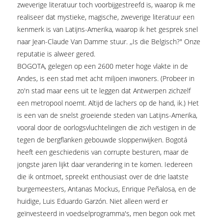
zweverige literatuur toch voorbijgestreefd is, waarop ik me
realiseer dat mystieke, magische, zweverige literatuur een
kenmerk is van Latijns-Amerika, waarop ik het gesprek snel
naar Jean-Claude Van Damme stuur. ,,Is die Belgisch?" Onze
reputatie is alweer gered.
BOGOTA, gelegen op een 2600 meter hoge vlakte in de
Andes, is een stad met acht miljoen inwoners. (Probeer in
zo'n stad maar eens uit te leggen dat Antwerpen zichzelf
een metropool noemt. Altijd de lachers op de hand, ik.) Het
is een van de snelst groeiende steden van Latijns-Amerika,
vooral door de oorlogsvluchtelingen die zich vestigen in de
tegen de bergflanken gebouwde sloppenwijken. Bogotá
heeft een geschiedenis van corrupte besturen, maar de
jongste jaren lijkt daar verandering in te komen. Iedereen
die ik ontmoet, spreekt enthousiast over de drie laatste
burgemeesters, Antanas Mockus, Enrique Peñalosa, en de
huidige, Luis Eduardo Garzón. Niet alleen werd er
geïnvesteerd in voedselprogramma's, men begon ook met