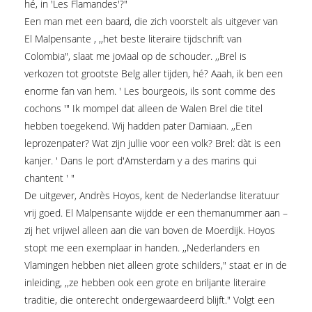
hé, in 'Les Flamandes'?"
Een man met een baard, die zich voorstelt als uitgever van
El Malpensante , ,,het beste literaire tijdschrift van
Colombia", slaat me joviaal op de schouder. ,,Brel is
verkozen tot grootste Belg aller tijden, hé? Aaah, ik ben een
enorme fan van hem. ' Les bourgeois, ils sont comme des
cochons '" Ik mompel dat alleen de Walen Brel die titel
hebben toegekend. Wij hadden pater Damiaan. ,,Een
leprozenpater? Wat zijn jullie voor een volk? Brel: dàt is een
kanjer. ' Dans le port d'Amsterdam y a des marins qui
chantent ' "
De uitgever, Andrès Hoyos, kent de Nederlandse literatuur
vrij goed. El Malpensante wijdde er een themanummer aan –
zij het vrijwel alleen aan die van boven de Moerdijk. Hoyos
stopt me een exemplaar in handen. ,,Nederlanders en
Vlamingen hebben niet alleen grote schilders," staat er in de
inleiding, ,,ze hebben ook een grote en briljante literaire
traditie, die onterecht ondergewaardeerd blijft." Volgt een