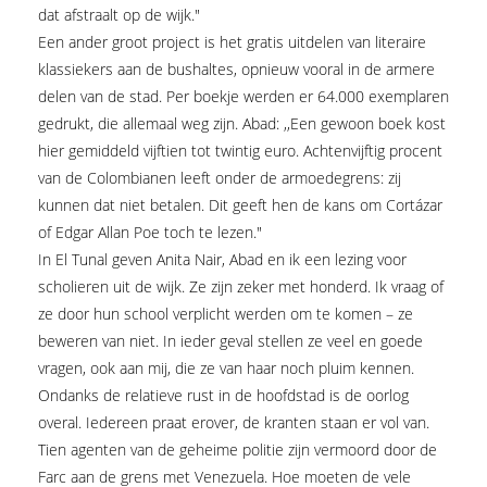
dat afstraalt op de wijk."
Een ander groot project is het gratis uitdelen van literaire
klassiekers aan de bushaltes, opnieuw vooral in de armere
delen van de stad. Per boekje werden er 64.000 exemplaren
gedrukt, die allemaal weg zijn. Abad: ,,Een gewoon boek kost
hier gemiddeld vijftien tot twintig euro. Achtenvijftig procent
van de Colombianen leeft onder de armoedegrens: zij
kunnen dat niet betalen. Dit geeft hen de kans om Cortázar
of Edgar Allan Poe toch te lezen."
In El Tunal geven Anita Nair, Abad en ik een lezing voor
scholieren uit de wijk. Ze zijn zeker met honderd. Ik vraag of
ze door hun school verplicht werden om te komen – ze
beweren van niet. In ieder geval stellen ze veel en goede
vragen, ook aan mij, die ze van haar noch pluim kennen.
Ondanks de relatieve rust in de hoofdstad is de oorlog
overal. Iedereen praat erover, de kranten staan er vol van.
Tien agenten van de geheime politie zijn vermoord door de
Farc aan de grens met Venezuela. Hoe moeten de vele