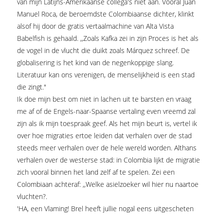
van mijn Latijns-Amerikaanse collega's niet aan. Vooral Juan
Manuel Roca, de beroemdste Colombiaanse dichter, klinkt
alsof hij door de gratis vertaalmachine van Alta Vista
Babelfish is gehaald. ,,Zoals Kafka zei in zijn Proces is het als
de vogel in de vlucht die duikt zoals Márquez schreef. De
globalisering is het kind van de negenkoppige slang.
Literatuur kan ons verenigen, de menselijkheid is een stad
die zingt."
Ik doe mijn best om niet in lachen uit te barsten en vraag
me af of de Engels-naar-Spaanse vertaling even vreemd zal
zijn als ik mijn toespraak geef. Als het mijn beurt is, vertel ik
over hoe migraties ertoe leiden dat verhalen over de stad
steeds meer verhalen over de hele wereld worden. Althans
verhalen over de westerse stad: in Colombia lijkt de migratie
zich vooral binnen het land zelf af te spelen. Zei een
Colombiaan achteraf: ,,Welke asielzoeker wil hier nu naartoe
vluchten?.
'HA, een Vlaming! Brel heeft jullie nogal eens uitgescheten