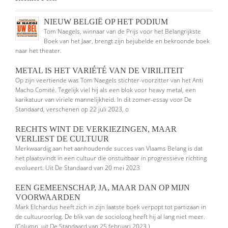
NIEUW BELGIË OP HET PODIUM
Tom Naegels, winnaar van de Prijs voor het Belangrijkste
Boek van het Jaar, brengt zijn bejubelde en bekroonde boek
naar het theater.
METAL IS HET VARIÉTÉ VAN DE VIRILITEIT
Op zijn veertiende was Tom Naegels stichter-voorzitter van het Anti
Macho Comité. Tegelijk viel hij als een blok voor heavy metal, een
karikatuur van viriele mannelijkheid. In dit zomer-essay voor De
Standaard, verschenen op 22 juli 2023, o
RECHTS WINT DE VERKIEZINGEN, MAAR
VERLIEST DE CULTUUR
Merkwaardig aan het aanhoudende succes van Vlaams Belang is dat
het plaatsvindt in een cultuur die onstuitbaar in progressieve richting
evolueert. Uit De Standaard van 20 mei 2023
EEN GEMEENSCHAP, JA, MAAR DAN OP MIJN
VOORWAARDEN
Mark Elchardus heeft zich in zijn laatste boek verpopt tot partizaan in
de cultuuroorlog. De blik van de socioloog heeft hij al lang niet meer.
(Column, uit De Standaard van 25 februari 2023.)