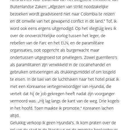
Buitenlandse Zaken: ,,Afgezien van strikt noodzakelijke
bezoeken wordt geadviseerd niet naar Colombia te reizen
en dit omwille van het gewapend conflict in dit land." Tof, ik
word ook eens ergens uitgenodigd. Op het vliegtuig lees ik
over de onoverzichtelijke oorlog tussen het leger, de
rebellen van de Farc en het ELN, en de paramilitaire
organisaties, ooit opgericht als burgerwacht maar
ondertussen uitgegroeid tot privélegers. Zowel guerrillero's
als paramilitairen zijn verwikkeld in de cocaïnehandel en
gebruiken ontvoeringen als drukkingsmiddel of om losgeld
te eisen. In de taxi van de luchthaven naar het hotel praat ik
met een Koreaanse vertegenwoordiger van Hyundai, die
vertelt dat hij de job gekregen heeft nadat zijn voorganger
vermoord was. ,,Hij lag langs de kant van de weg. Drie kogels
in het hoofd. Toen maakte ik promotie." Koreanen lachen
altijd.
Gelukkig verkoop ik geen Hyundai's. Ik kom praten over de
rol van de stad in de literatuur op de grootste boekenbeurs