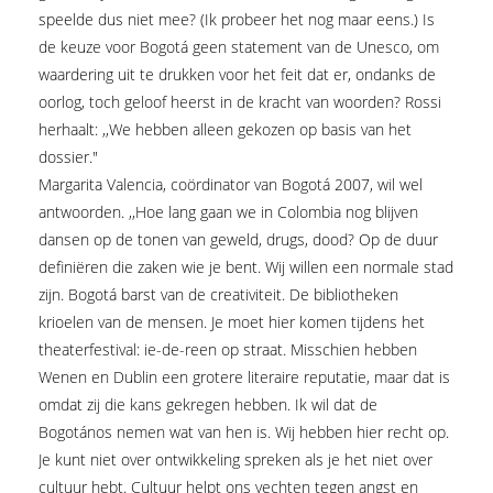
speelde dus niet mee? (Ik probeer het nog maar eens.) Is
de keuze voor Bogotá geen statement van de Unesco, om
waardering uit te drukken voor het feit dat er, ondanks de
oorlog, toch geloof heerst in de kracht van woorden? Rossi
herhaalt: ,,We hebben alleen gekozen op basis van het
dossier."
Margarita Valencia, coördinator van Bogotá 2007, wil wel
antwoorden. ,,Hoe lang gaan we in Colombia nog blijven
dansen op de tonen van geweld, drugs, dood? Op de duur
definiëren die zaken wie je bent. Wij willen een normale stad
zijn. Bogotá barst van de creativiteit. De bibliotheken
krioelen van de mensen. Je moet hier komen tijdens het
theaterfestival: ie-de-reen op straat. Misschien hebben
Wenen en Dublin een grotere literaire reputatie, maar dat is
omdat zij die kans gekregen hebben. Ik wil dat de
Bogotános nemen wat van hen is. Wij hebben hier recht op.
Je kunt niet over ontwikkeling spreken als je het niet over
cultuur hebt. Cultuur helpt ons vechten tegen angst en