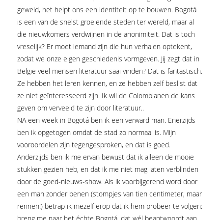
geweld, het helpt ons een identiteit op te bouwen. Bogotá
is een van de snelst groeiende steden ter wereld, maar al
die nieuwkomers verdwijnen in de anonimiteit. Dat is toch
vreselijk? Er moet iemand zijn die hun verhalen optekent,
zodat we onze eigen geschiedenis vormgeven. Jij zegt dat in
België veel mensen literatuur saai vinden? Dat is fantastisch.
Ze hebben het leren kennen, en ze hebben zelf beslist dat
ze niet geïnteresseerd zijn. Ik wil de Colombianen de kans
geven om verveeld te zijn door literatuur..
NA een week in Bogotá ben ik een verward man. Enerzijds
ben ik opgetogen omdat de stad zo normaal is. Mijn
vooroordelen zijn tegengesproken, en dat is goed.
Anderzijds ben ik me ervan bewust dat ik alleen de mooie
stukken gezien heb, en dat ik me niet mag laten verblinden
door de goed-nieuws-show. Als ik voorbijgerend word door
een man zonder benen (stompjes van tien centimeter, maar
rennen!) betrap ik mezelf erop dat ik hem probeer te volgen:
breng me naar het échte Bogotá, dat wél beantwoordt aan