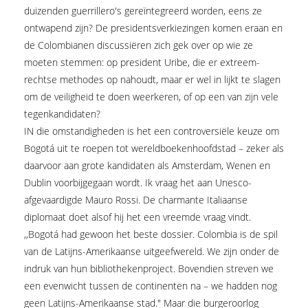
duizenden guerrillero's gereïntegreerd worden, eens ze
ontwapend zijn? De presidentsverkiezingen komen eraan en
de Colombianen discussiëren zich gek over op wie ze
moeten stemmen: op president Uribe, die er extreem-
rechtse methodes op nahoudt, maar er wel in lijkt te slagen
om de veiligheid te doen weerkeren, of op een van zijn vele
tegenkandidaten?
IN die omstandigheden is het een controversiële keuze om
Bogotá uit te roepen tot wereldboekenhoofdstad – zeker als
daarvoor aan grote kandidaten als Amsterdam, Wenen en
Dublin voorbijgegaan wordt. Ik vraag het aan Unesco-
afgevaardigde Mauro Rossi. De charmante Italiaanse
diplomaat doet alsof hij het een vreemde vraag vindt.
,,Bogotá had gewoon het beste dossier. Colombia is de spil
van de Latijns-Amerikaanse uitgeefwereld. We zijn onder de
indruk van hun bibliothekenproject. Bovendien streven we
een evenwicht tussen de continenten na – we hadden nog
geen Latijns-Amerikaanse stad." Maar die burgeroorlog