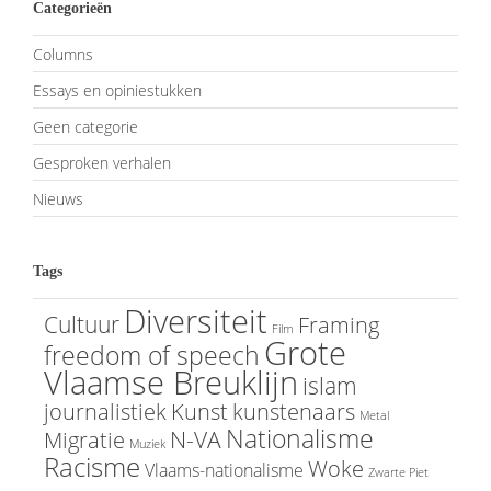
Categorieën
Columns
Essays en opiniestukken
Geen categorie
Gesproken verhalen
Nieuws
Tags
Diversiteit
Cultuur
Framing
Film
Grote
freedom of speech
Vlaamse Breuklijn
islam
journalistiek
Kunst
kunstenaars
Metal
Nationalisme
N-VA
Migratie
Muziek
Racisme
Woke
Vlaams-nationalisme
Zwarte Piet