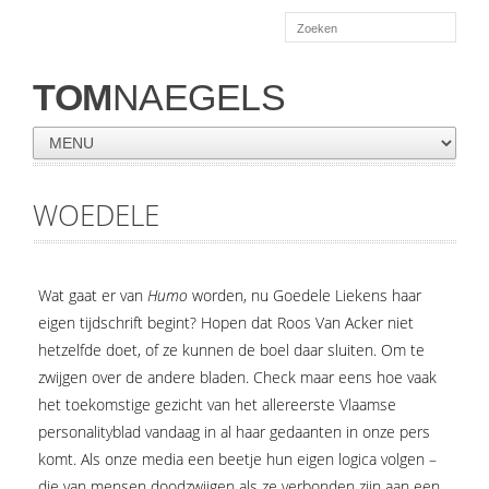
TOM
NAEGELS
WOEDELE
Wat gaat er van
Humo
worden, nu Goedele Liekens haar
eigen tijdschrift begint? Hopen dat Roos Van Acker niet
hetzelfde doet, of ze kunnen de boel daar sluiten. Om te
zwijgen over de andere bladen. Check maar eens hoe vaak
het toekomstige gezicht van het allereerste Vlaamse
personalityblad vandaag in al haar gedaanten in onze pers
komt. Als onze media een beetje hun eigen logica volgen –
die van mensen doodzwijgen als ze verbonden zijn aan een