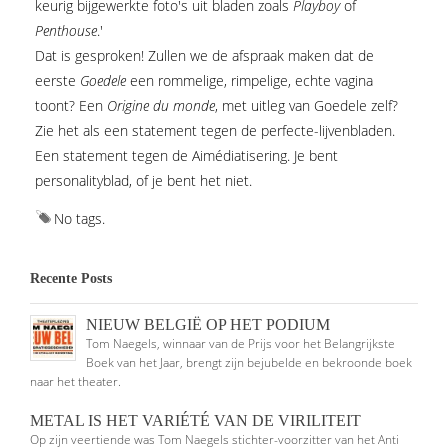
keurig bijgewerkte foto's uit bladen zoals
Playboy
of
Penthouse
.'
Dat is gesproken! Zullen we de afspraak maken dat de
eerste
Goedele
een rommelige, rimpelige, echte vagina
toont? Een
Origine du monde
, met uitleg van Goedele zelf?
Zie het als een statement tegen de perfecte-lijvenbladen.
Een statement tegen de Aimédiatisering. Je bent
personalityblad, of je bent het niet.
No tags.
Recente Posts
NIEUW BELGIË OP HET PODIUM
Tom Naegels, winnaar van de Prijs voor het Belangrijkste
Boek van het Jaar, brengt zijn bejubelde en bekroonde boek
naar het theater.
METAL IS HET VARIÉTÉ VAN DE VIRILITEIT
Op zijn veertiende was Tom Naegels stichter-voorzitter van het Anti