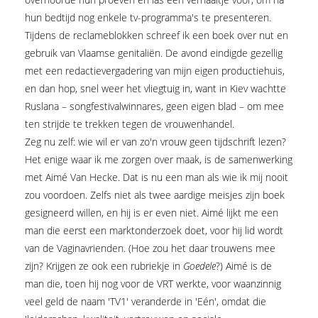
hun bedtijd nog enkele tv-programma's te presenteren.
Tijdens de reclameblokken schreef ik een boek over nut en
gebruik van Vlaamse genitaliën. De avond eindigde gezellig
met een redactievergadering van mijn eigen productiehuis,
en dan hop, snel weer het vliegtuig in, want in Kiev wachtte
Ruslana – songfestivalwinnares, geen eigen blad – om mee
ten strijde te trekken tegen de vrouwenhandel.
Zeg nu zelf: wie wil er van zo'n vrouw geen tijdschrift lezen?
Het enige waar ik me zorgen over maak, is de samenwerking
met Aimé Van Hecke. Dat is nu een man als wie ik mij nooit
zou voordoen. Zelfs niet als twee aardige meisjes zijn boek
gesigneerd willen, en hij is er even niet. Aimé lijkt me een
man die eerst een marktonderzoek doet, voor hij lid wordt
van de Vaginavrienden. (Hoe zou het daar trouwens mee
zijn? Krijgen ze ook een rubriekje in
Goedele
?) Aimé is de
man die, toen hij nog voor de VRT werkte, voor waanzinnig
veel geld de naam 'TV1' veranderde in 'Eén', omdat die