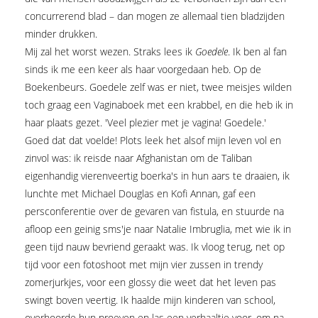
concurrerend blad – dan mogen ze allemaal tien bladzijden
minder drukken.
Mij zal het worst wezen. Straks lees ik
Goedele
. Ik ben al fan
sinds ik me een keer als haar voorgedaan heb. Op de
Boekenbeurs. Goedele zelf was er niet, twee meisjes wilden
toch graag een Vaginaboek met een krabbel, en die heb ik in
haar plaats gezet. 'Veel plezier met je vagina! Goedele.'
Goed dat dat voelde! Plots leek het alsof mijn leven vol en
zinvol was: ik reisde naar Afghanistan om de Taliban
eigenhandig vierenveertig boerka's in hun aars te draaien, ik
lunchte met Michael Douglas en Kofi Annan, gaf een
persconferentie over de gevaren van fistula, en stuurde na
afloop een geinig sms'je naar Natalie Imbruglia, met wie ik in
geen tijd nauw bevriend geraakt was. Ik vloog terug, net op
tijd voor een fotoshoot met mijn vier zussen in trendy
zomerjurkjes, voor een glossy die weet dat het leven pas
swingt boven veertig. Ik haalde mijn kinderen van school,
overhoorde hun proeven en las een verhaaltje voor, om na