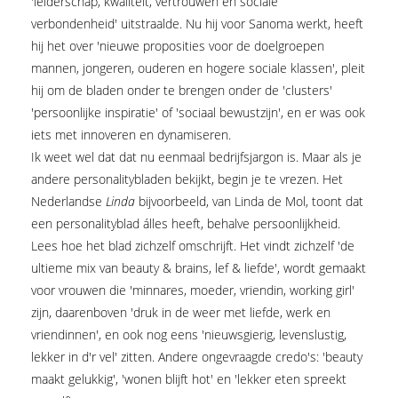
'leiderschap, kwaliteit, vertrouwen en sociale
verbondenheid' uitstraalde. Nu hij voor Sanoma werkt, heeft
hij het over 'nieuwe proposities voor de doelgroepen
mannen, jongeren, ouderen en hogere sociale klassen', pleit
hij om de bladen onder te brengen onder de 'clusters'
'persoonlijke inspiratie' of 'sociaal bewustzijn', en er was ook
iets met innoveren en dynamiseren.
Ik weet wel dat dat nu eenmaal bedrijfsjargon is. Maar als je
andere personalitybladen bekijkt, begin je te vrezen. Het
Nederlandse
Linda
bijvoorbeeld, van Linda de Mol, toont dat
een personalityblad álles heeft, behalve persoonlijkheid.
Lees hoe het blad zichzelf omschrijft. Het vindt zichzelf 'de
ultieme mix van beauty & brains, lef & liefde', wordt gemaakt
voor vrouwen die 'minnares, moeder, vriendin, working girl'
zijn, daarenboven 'druk in de weer met liefde, werk en
vriendinnen', en ook nog eens 'nieuwsgierig, levenslustig,
lekker in d'r vel' zitten. Andere ongevraagde credo's: 'beauty
maakt gelukkig', 'wonen blijft hot' en 'lekker eten spreekt