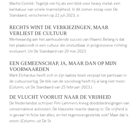
Macho Comité. Tegelijk viel hij als een blok voor heavy metal, een
karikatuur van viriele mannelijkheid. In dit zomer-essay voor De
Standaard, verschenen op 22 juli 2023, o
RECHTS WINT DE VERKIEZINGEN, MAAR
VERLIEST DE CULTUUR
Merkwaardig aan het aanhoudende succes van Vlaams Belang is dat
het plaatsvindt in een cultuur die onstuitbaar in progressieve richting
evolueert. Uit De Standaard van 20 mei 2023
EEN GEMEENSCHAP, JA, MAAR DAN OP MIJN
VOORWAARDEN
Mark Elchardus heeft zich in zijn laatste boek verpopt tot partizaan in
de cultuuroorlog. De blik van de socioloog heeft hij al lang niet meer.
(Column, uit De Standaard van 25 februari 2023.)
DE VLUCHT VOORUIT NAAR DE VRIJHEID
De Nederlandse schrijver Pim Lammers kreeg doodsbedreigingen van
conser­vatieve activisten. De klassieke reactie daarop is: ‘De vrijheid is
in gevaar! In fictie kan alles, en het tegenovergestelde ook!’ Maar dat is
onzin. (Column, uit De St