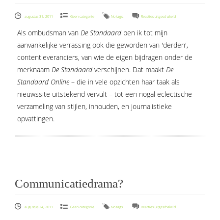
voor
augustus 31, 2011
Geen categorie
No tags.
Reacties uitgeschakeld
Wie
Als ombudsman van
De Standaard
ben ik tot mijn
behoudt
aanvankelijke verrassing ook die geworden van 'derden',
overzicht?
contentleveranciers, van wie de eigen bijdragen onder de
merknaam
De Standaard
verschijnen. Dat maakt
De
Standaard Online
– die in vele opzichten haar taak als
nieuwssite uitstekend vervult – tot een nogal eclectische
verzameling van stijlen, inhouden, en journalistieke
opvattingen.
Communicatiedrama?
voor
augustus 24, 2011
Geen categorie
No tags.
Reacties uitgeschakeld
Communicatiedrama?