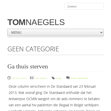
TOM
NAEGELS
GEEN CATEGORIE
Ga thuis sterven
voor
februari 23, 2013
Geen categorie
No tags.
Reacties uitgeschakeld
Ga
Deze column verscheen in De Standaard van 23 februari
thuis
2013. Wat vooraf ging: De Standaard onthulde dat het
sterven
Antwerpse OCMW weigert om de aids-remmers te betalen
van een aantal hiv-patiënten die illegaal in België verblijven.