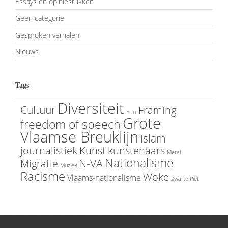
Essays en opiniestukken
Geen categorie
Gesproken verhalen
Nieuws
Tags
Diversiteit
Cultuur
Framing
Film
Grote
freedom of speech
Vlaamse Breuklijn
islam
journalistiek
Kunst
kunstenaars
Metal
Nationalisme
N-VA
Migratie
Muziek
Racisme
Woke
Vlaams-nationalisme
Zwarte Piet