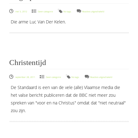
voor
mei 5, 2012
Geen categorie
No tags.
Reacties uitgeschakeld
Uitgespuwd
Die arme Luc Van Der Kelen.
Christentijd
voor
september 28, 2011
Geen categorie
No tags.
Reacties uitgeschakeld
Christentijd
De Standaard is een van de vele (alle) Vlaamse media die
het valse bericht publiceren dat de BBC niet meer zou
spreken van "voor en na Christus" omdat dat "niet neutraal"
zou zijn.