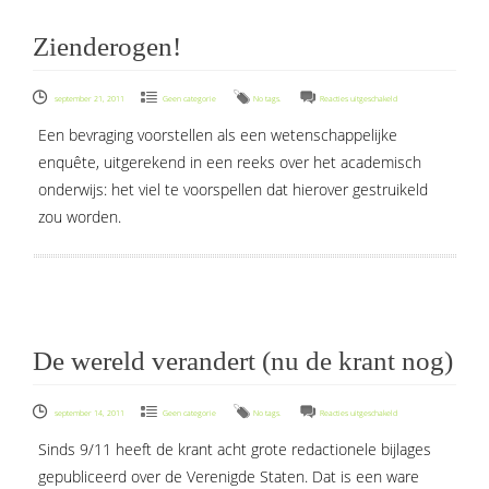
Zienderogen!
voor
september 21, 2011
Geen categorie
No tags.
Reacties uitgeschakeld
Zienderogen!
Een bevraging voorstellen als een wetenschappelijke
enquête, uitgerekend in een reeks over het academisch
onderwijs: het viel te voorspellen dat hierover gestruikeld
zou worden.
De wereld verandert (nu de krant nog)
voor
september 14, 2011
Geen categorie
No tags.
Reacties uitgeschakeld
De
Sinds 9/11 heeft de krant acht grote redactionele bijlages
wereld
gepubliceerd over de Verenigde Staten. Dat is een ware
verandert