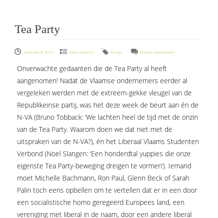
Tea Party
voor
december 8, 2012
Geen categorie
No tags.
Reacties uitgeschakeld
Tea
Onverwachte gedaanten die de Tea Party al heeft
Party
aangenomen! Nadat de Vlaamse ondernemers eerder al
vergeleken werden met de extreem-gekke vleugel van de
Republikeinse partij, was het deze week de beurt aan én de
N-VA (Bruno Tobback: ‘We lachten heel de tijd met de onzin
van de Tea Party. Waarom doen we dat niet met de
uitspraken van de N-VA?), én het Liberaal Vlaams Studenten
Verbond (Noel Slangen: ‘Een honderdtal yuppies die onze
eigenste Tea Party-beweging dreigen te vormen’). Iemand
moet Michelle Bachmann, Ron Paul, Glenn Beck of Sarah
Palin toch eens opbellen om te vertellen dat er in een door
een socialistische homo geregeerd Europees land, een
vereniging met liberal in de naam, door een andere liberal