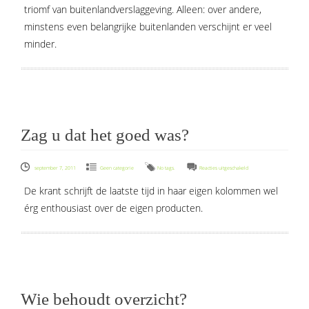
triomf van buitenlandverslaggeving. Alleen: over andere,
(nu
minstens even belangrijke buitenlanden verschijnt er veel
de
krant
minder.
nog)
Zag u dat het goed was?
voor
september 7, 2011
Geen categorie
No tags.
Reacties uitgeschakeld
Zag
De krant schrijft de laatste tijd in haar eigen kolommen wel
u
érg enthousiast over de eigen producten.
dat
het
goed
was?
Wie behoudt overzicht?