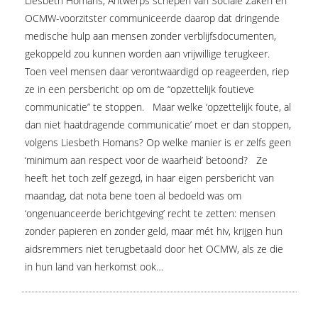
Liesbeth Homans, Antwerps schepen van Sociale Zaken en
OCMW-voorzitster communiceerde daarop dat dringende
medische hulp aan mensen zonder verblijfsdocumenten,
gekoppeld zou kunnen worden aan vrijwillige terugkeer.
Toen veel mensen daar verontwaardigd op reageerden, riep
ze in een persbericht op om de “opzettelijk foutieve
communicatie” te stoppen. Maar welke ‘opzettelijk foute, al
dan niet haatdragende communicatie’ moet er dan stoppen,
volgens Liesbeth Homans? Op welke manier is er zelfs geen
‘minimum aan respect voor de waarheid’ betoond? Ze
heeft het toch zelf gezegd, in haar eigen persbericht van
maandag, dat nota bene toen al bedoeld was om
‘ongenuanceerde berichtgeving’ recht te zetten: mensen
zonder papieren en zonder geld, maar mét hiv, krijgen hun
aidsremmers niet terugbetaald door het OCMW, als ze die
in hun land van herkomst ook…