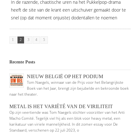
In de razende, chaotische uren na het Pukkelpop-drama
heeft de site van de krant een uitschuiver gemaakt door te
snel (op dat moment onjuiste) dodentallen te noemen
1
2
3
4
5
Recente Posts
NIEUW BELGIË OP HET PODIUM
Tom Naegels, winnaar van de Prijs voor het Belangrijkste
Boek van het Jaar, brengt zijn bejubelde en bekroonde boek
naar het theater.
METAL IS HET VARIÉTÉ VAN DE VIRILITEIT
Op zijn veertiende was Tom Naegels stichter-voorzitter van het Anti
Macho Comité. Tegelijk viel hij als een blok voor heavy metal, een
karikatuur van viriele mannelijkheid. In dit zomer-essay voor De
Standaard, verschenen op 22 juli 2023, o