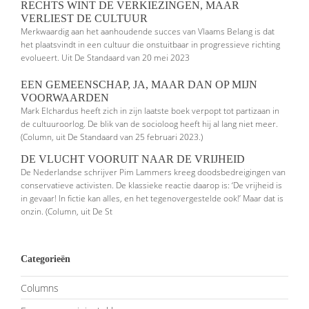
RECHTS WINT DE VERKIEZINGEN, MAAR
VERLIEST DE CULTUUR
Merkwaardig aan het aanhoudende succes van Vlaams Belang is dat
het plaatsvindt in een cultuur die onstuitbaar in progressieve richting
evolueert. Uit De Standaard van 20 mei 2023
EEN GEMEENSCHAP, JA, MAAR DAN OP MIJN
VOORWAARDEN
Mark Elchardus heeft zich in zijn laatste boek verpopt tot partizaan in
de cultuuroorlog. De blik van de socioloog heeft hij al lang niet meer.
(Column, uit De Standaard van 25 februari 2023.)
DE VLUCHT VOORUIT NAAR DE VRIJHEID
De Nederlandse schrijver Pim Lammers kreeg doodsbedreigingen van
conser­vatieve activisten. De klassieke reactie daarop is: ‘De vrijheid is
in gevaar! In fictie kan alles, en het tegenovergestelde ook!’ Maar dat is
onzin. (Column, uit De St
Categorieën
Columns