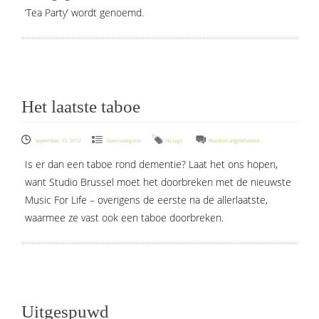
‘Tea Party’ wordt genoemd.
Het laatste taboe
voor
september 15, 2012
Geen categorie
No tags.
Reacties uitgeschakeld
Het
Is er dan een taboe rond dementie? Laat het ons hopen,
laatste
want Studio Brussel moet het doorbreken met de nieuwste
taboe
Music For Life – overigens de eerste na de allerlaatste,
waarmee ze vast ook een taboe doorbreken.
Uitgespuwd